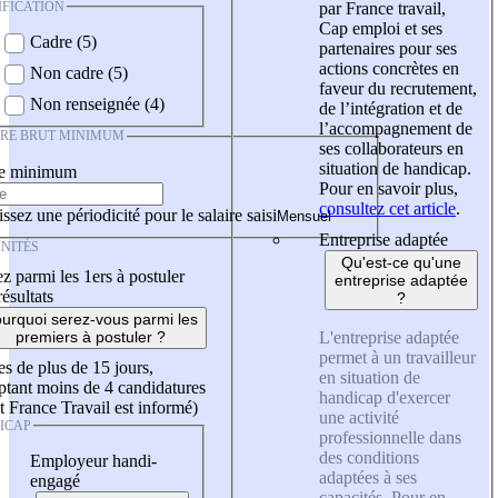
IFICATION
par France travail,
Cap emploi et ses
Cadre (5)
partenaires pour ses
actions concrètes en
Non cadre (5)
faveur du recrutement,
Non renseignée (4)
de l’intégration et de
l’accompagnement de
IRE BRUT MINIMUM
ses collaborateurs en
situation de handicap.
re minimum
Pour en savoir plus,
consultez cet article
.
ssez une périodicité pour le salaire saisi
Entreprise adaptée
NITÉS
Qu'est-ce qu'une
z parmi les 1ers à postuler
entreprise adaptée
résultats
?
urquoi serez-vous parmi les
L'entreprise adaptée
premiers à postuler ?
permet à un travailleur
es de plus de 15 jours,
en situation de
tant moins de 4 candidatures
handicap d'exercer
t France Travail est informé)
une activité
ICAP
professionnelle dans
des conditions
Employeur handi-
adaptées à ses
engagé
capacités. Pour en