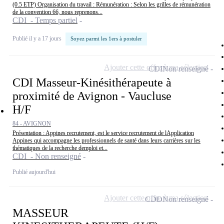
(0.5 ETP) Organisation du travail : Rémunération : Selon les grilles de rémunération
de la convention 66, nous reprenons...
CDI - Temps partiel
Publié il y a 17 jours
Soyez parmi les 1ers à postuler
Ajouter cette offre à ma sélection
CDI
Non renseigné
CDI Masseur-Kinésithérapeute à
proximité de Avignon - Vaucluse
H/F
84 - AVIGNON
Présentation : Appines recrutement, est le service recrutement de lApplication
Appines qui accompagne les professionnels de santé dans leurs carrières sur les
thématiques de la recherche demploi et...
CDI - Non renseigné
Publié aujourd'hui
Ajouter cette offre à ma sélection
CDD
Non renseigné
MASSEUR