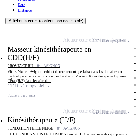
Date
Distance
Afficher la carte
(contenu non-accessible)
Ajouter cette offre à ma sélection
CDD
Temps plein
Masseur kinésithérapeute en
CDD(H/F)
PROVENCE RH -
84 - AVIGNON
Vitalis Médical Avignon, cabinet de recrutement spécialisé dans les domaines du
médical, paramédical et du social, recherche un Masseur-Kinésithérapeute Diplômé
d'État (H/F) dans le cadre de...
CDD - Temps plein
Publié il y a 3 jours
Ajouter cette offre à ma sélection
CDI
Temps partiel
Kinésithérapeute (H/F)
FONDATION PERCE NEIGE -
84 - AVIGNON
CE QUE NOUS VOUS PROPOSONS Contrat : CDI à mi-temps dès que possible