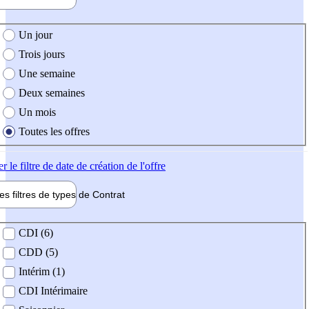
e création de l'offre
Un jour
Trois jours
Une semaine
Deux semaines
Un mois
Toutes les offres
er
le filtre de date de création de l'offre
les filtres de types de
Contrat
de contrat
CDI (6)
CDD (5)
Intérim (1)
CDI Intérimaire