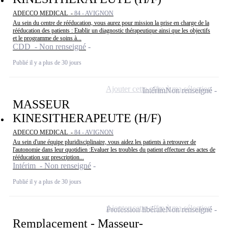
ADECCO MEDICAL -
84 - AVIGNON
Au sein du centre de rééducation, vous aurez pour mission la prise en charge de la
rééducation des patients : Etablir un diagnostic thérapeutique ainsi que les objectifs
et le programme de soins à...
CDD - Non renseigné
Publié il y a plus de 30 jours
Ajouter cette offre à ma sélection
Intérim
Non renseigné
MASSEUR
KINESITHERAPEUTE (H/F)
ADECCO MEDICAL -
84 - AVIGNON
Au sein d'une équipe pluridisciplinaire, vous aidez les patients à retrouver de
l'autonomie dans leur quotidien :Evaluer les troubles du patient effectuer des actes de
rééducation sur prescription...
Intérim - Non renseigné
Publié il y a plus de 30 jours
Ajouter cette offre à ma sélection
Profession libérale
Non renseigné
Remplacement - Masseur-