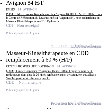
Avignon 84 H/F
EMEIS -
84 - AVIGNON
POSTE : Masseur-euse Kinésithérapeute - Avignon 84 H/F DESCRIPTION : Pour
le Centre de Rééducation du Lavarin situé sur Avignon (84), nous recherchons un
Masseur-Kinésithérapeute en CDI. Rythme de...
CDI - Non renseigné
Publié il y a plus de 30 jours
Ajouter cette offre à ma sélection
CDD
Non renseigné
Masseur-Kinésithérapeute en CDD
remplacement à 60 % (H/F)
CENTRE HOSPITALIER D AVIGNON -
84 - AVIGNON
(73036) Centre Hospitalier d'Avignon - Henri Duffaut Equipe de plus de 30
rééducateurs dont plus de 20 kinés. Ambiance jeune, dynamique et travailleuse
Veuillez postuler et créer votre profil...
CDD - Non renseigné
Publié il y a plus de 30 jours
Ajouter cette offre à ma sélection
Profession libérale
Non renseigné