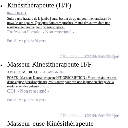
Kinésithérapeute (H/F)
84 - PONTET
Suite a une fracture de la jambe j aurai besoin de qq un pour me remplacer. Je
travaille sur 4 jours. Quelques domiciles proches les uns des autres dont une
residence autonomie pour personne agées .
Profession libérale - Non renseigné
Publié il y a plus de 30 jours
Ajouter cette offre à ma sélection
CDI
Non renseigné
Masseur Kinesitherapeute H/F
ADECCO MEDICAL -
84 - AVIGNON
POSTE : Masseur Kinesitherapeute H/F DESCRIPTION : Votre mission Au sein
d'une équipe pluridisciplinaire, vous aurez pour mission la prise en charge de la
rééducation des patients : Sur...
CDI - Non renseigné
Publié il y a plus de 30 jours
Ajouter cette offre à ma sélection
CDI
Non renseigné
Masseur-euse Kinésithérapeute -