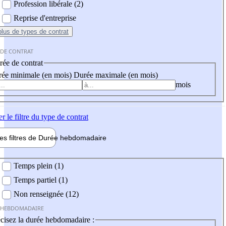
Profession libérale (2)
Reprise d'entreprise
plus
de types de contrat
 DE CONTRAT
ée de contrat
ée minimale (en mois)
Durée maximale (en mois)
mois
er
le filtre du type de contrat
les filtres de
Durée hebdo
madaire
 hebdomadaire
Temps plein (1)
Temps partiel (1)
Non renseignée (12)
 HEBDOMADAIRE
cisez la durée hebdomadaire :