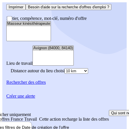
Imprimer
Besoin d'aide sur la recherche d'offres d'emploi ?
Métier, compétence, mot-clé, numéro d'offre
Lieu de travail
Distance autour du lieu choisi
Rechercher
des offres
Créer une alerte
Qui sont n
icher uniquement
 offres France Travail
Cette action recharge la liste des offres
les filtres de
Date de création
de l'offre