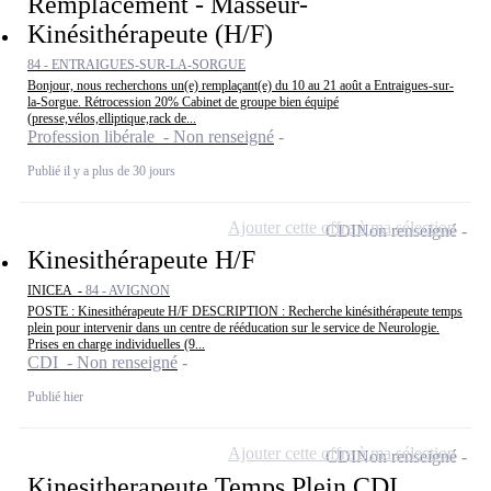
Remplacement - Masseur-
Kinésithérapeute (H/F)
84 - ENTRAIGUES-SUR-LA-SORGUE
Bonjour, nous recherchons un(e) remplaçant(e) du 10 au 21 août a Entraigues-sur-
la-Sorgue. Rétrocession 20% Cabinet de groupe bien équipé
(presse,vélos,elliptique,rack de...
Profession libérale - Non renseigné
Publié il y a plus de 30 jours
Ajouter cette offre à ma sélection
CDI
Non renseigné
Kinesithérapeute H/F
INICEA -
84 - AVIGNON
POSTE : Kinesithérapeute H/F DESCRIPTION : Recherche kinésithérapeute temps
plein pour intervenir dans un centre de rééducation sur le service de Neurologie.
Prises en charge individuelles (9...
CDI - Non renseigné
Publié hier
Ajouter cette offre à ma sélection
CDI
Non renseigné
Kinesitherapeute Temps Plein CDI