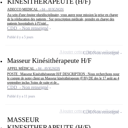
KINESITHERAPEUTE (H/F)
ADECCO MEDICAL -
84 - AVIGNON
Au sein d'une équipe pluridisciplinaire, vous aurez pour mission la prise en charge
de la rééducation des patients : Sur prescription médicale, prendre en charge des
patients hospitalisés à l'Unité...
CDD - Non renseigné
Publié il y a 5 jours
Ajouter cette offre à ma sélection
CDD
Non renseigné
Masseur Kinésithérapeute H/F
APPEL MÉDICAL -
84 - AVIGNON
POSTE : Masseur Kinésithérapeute H/F DESCRIPTION : Nous recherchons pour
le compte de notre client un Masseur kinésithérapeute (F/H) DE des le 17 août au 4
septembre inclus Soins de suite et de...
CDD - Non renseigné
Publié il y a 11 jours
Ajouter cette offre à ma sélection
CDD
Non renseigné
MASSEUR
KINESITHERAPEUTE (H/F)