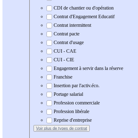
CDI de chantier ou d'opération
Contrat d'Engagement Educatif
Contrat intermittent
Contrat pacte
Contrat d'usage
CUI - CAE
CUI - CIE
Engagement à servir dans la réserve
Franchise
Insertion par l'activ.éco.
Portage salarial
Profession commerciale
Profession libérale
Reprise d'entreprise
Voir plus
de types de contrat