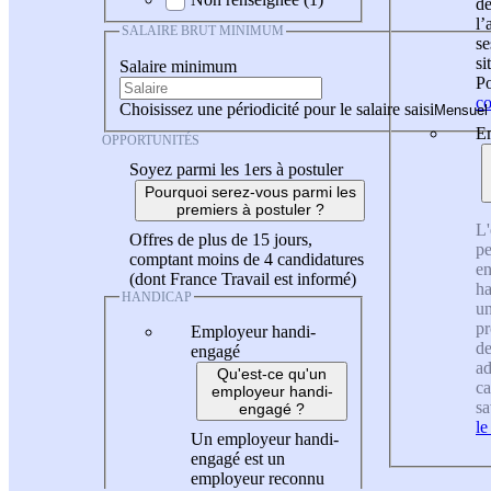
de
l
SALAIRE BRUT MINIMUM
se
si
Salaire minimum
Po
co
Choisissez une périodicité pour le salaire saisi
En
OPPORTUNITÉS
Soyez parmi les 1ers à postuler
Pourquoi serez-vous parmi les
premiers à postuler ?
L'
Offres de plus de 15 jours,
pe
comptant moins de 4 candidatures
en
(dont France Travail est informé)
ha
HANDICAP
un
pr
Employeur handi-
de
engagé
ad
Qu'est-ce qu'un
ca
employeur handi-
sa
engagé ?
le
Un employeur handi-
engagé est un
employeur reconnu