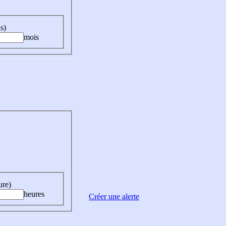
s)
mois
ure)
heures
Créer une alerte