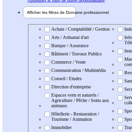
Appliquer
le filtre de durée hebdomadaire
Afficher les filtres de
Domaine pro
fessionnel
Domaine professionel
Achats / Comptabilité / Gestion
Indu
Arts / Artisanat d'art
Info
Tél
Banque / Assurance
Inst
Bâtiment / Travaux Publics
Mark
Commerce / Vente
com
Communication / Multimédia
Res
Conseil / Etudes
Sant
Direction d'entreprise
Secr
Espaces verts et naturels /
Serv
Agriculture / Pêche / Soins aux
coll
animaux
Spe
Hôtellerie - Restauration /
Tourisme / Animation
Spo
Immobilier
Tran