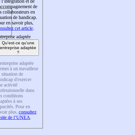
 l’intégration et de
’accompagnement de
s collaborateurs en
tuation de handicap.
ur en savoir plus,
nsultez cet article
.
treprise adaptée
Qu'est-ce qu'une
entreprise adaptée
?
entreprise adaptée
rmet à un travailleur
 situation de
ndicap d'exercer
e activité
ofessionnelle dans
s conditions
aptées à ses
pacités. Pour en
voir plus,
consultez
 site de l’UNEA
.