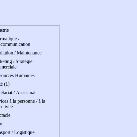
strie
rmatique /
écommunication
allation / Maintenance
eting / Stratégie
merciale
sources Humaines
é (1)
étariat / Assistanat
ices à la personne / à la
ectivité
ctacle
rt
sport / Logistique