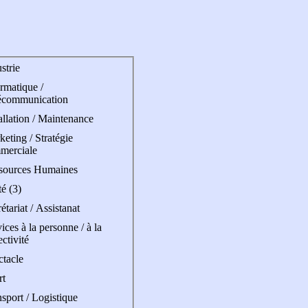
strie
rmatique /
écommunication
allation / Maintenance
eting / Stratégie
merciale
sources Humaines
é (3)
étariat / Assistanat
ices à la personne / à la
ectivité
ctacle
rt
sport / Logistique