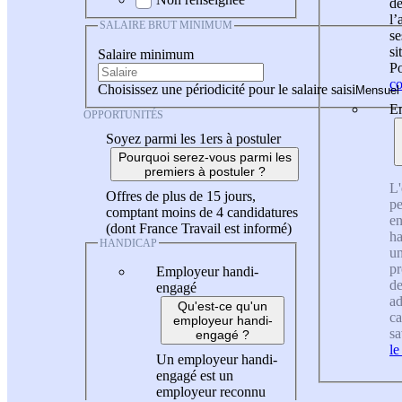
de
l
SALAIRE BRUT MINIMUM
se
si
Salaire minimum
Po
co
Choisissez une périodicité pour le salaire saisi
En
OPPORTUNITÉS
Soyez parmi les 1ers à postuler
Pourquoi serez-vous parmi les
premiers à postuler ?
L'
Offres de plus de 15 jours,
pe
comptant moins de 4 candidatures
en
(dont France Travail est informé)
ha
HANDICAP
un
pr
Employeur handi-
de
engagé
ad
Qu'est-ce qu'un
ca
employeur handi-
sa
engagé ?
le
Un employeur handi-
engagé est un
employeur reconnu