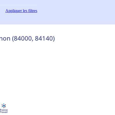
Appliquer
les filtres
gnon (84000, 84140)