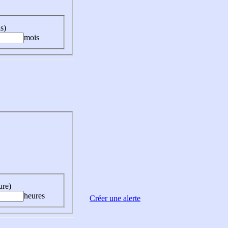
s)
mois
ure)
heures
Créer une alerte