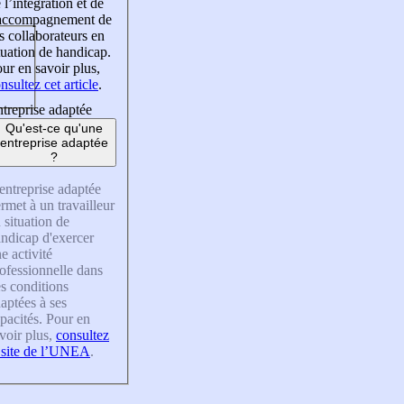
 l’intégration et de
’accompagnement de
s collaborateurs en
tuation de handicap.
ur en savoir plus,
nsultez cet article
.
treprise adaptée
Qu'est-ce qu'une
entreprise adaptée
?
entreprise adaptée
rmet à un travailleur
 situation de
ndicap d'exercer
e activité
ofessionnelle dans
s conditions
aptées à ses
pacités. Pour en
voir plus,
consultez
 site de l’UNEA
.