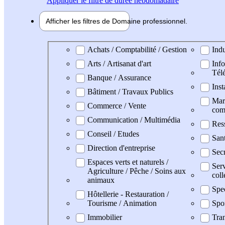
Appliquer
le filtre de durée hebdomadaire
Afficher les filtres de
Domaine pro
fessionnel
Domaine professionel
Achats / Comptabilité / Gestion
Indu
Arts / Artisanat d'art
Info
Tél
Banque / Assurance
Inst
Bâtiment / Travaux Publics
Mark
Commerce / Vente
com
Communication / Multimédia
Res
Conseil / Etudes
Sant
Direction d'entreprise
Secr
Espaces verts et naturels /
Serv
Agriculture / Pêche / Soins aux
coll
animaux
Spe
Hôtellerie - Restauration /
Tourisme / Animation
Spo
Immobilier
Tran