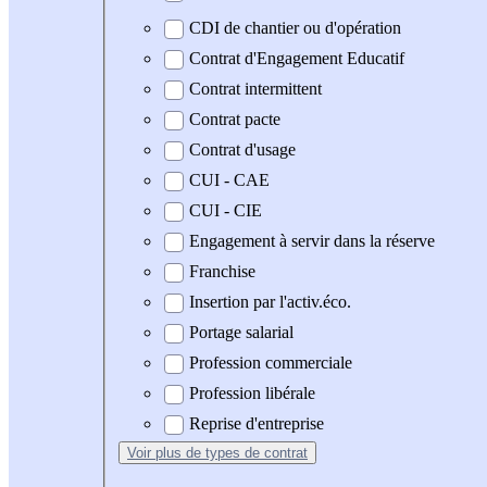
CDI de chantier ou d'opération
Contrat d'Engagement Educatif
Contrat intermittent
Contrat pacte
Contrat d'usage
CUI - CAE
CUI - CIE
Engagement à servir dans la réserve
Franchise
Insertion par l'activ.éco.
Portage salarial
Profession commerciale
Profession libérale
Reprise d'entreprise
Voir plus
de types de contrat