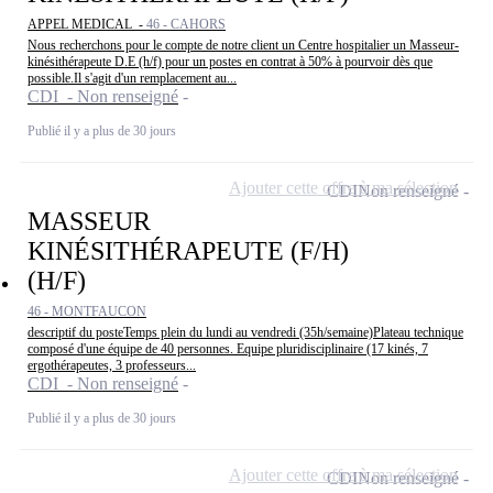
APPEL MEDICAL -
46 - CAHORS
Nous recherchons pour le compte de notre client un Centre hospitalier un Masseur-
kinésithérapeute D.E (h/f) pour un postes en contrat à 50% à pourvoir dès que
possible.Il s'agit d'un remplacement au...
CDI - Non renseigné
Publié il y a plus de 30 jours
Ajouter cette offre à ma sélection
CDI
Non renseigné
MASSEUR
KINÉSITHÉRAPEUTE (F/H)
(H/F)
46 - MONTFAUCON
descriptif du posteTemps plein du lundi au vendredi (35h/semaine)Plateau technique
composé d'une équipe de 40 personnes. Equipe pluridisciplinaire (17 kinés, 7
ergothérapeutes, 3 professeurs...
CDI - Non renseigné
Publié il y a plus de 30 jours
Ajouter cette offre à ma sélection
CDI
Non renseigné