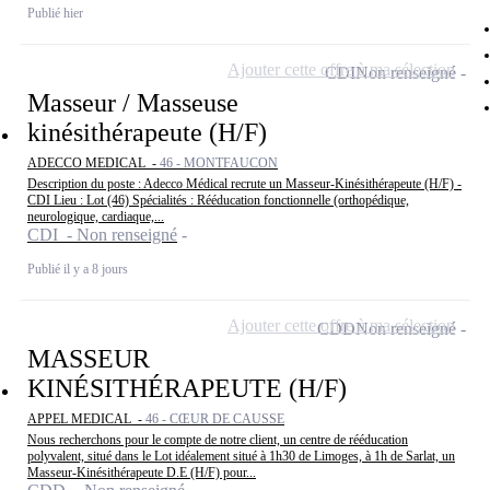
Publié hier
Ajouter cette offre à ma sélection
CDI
Non renseigné
Masseur / Masseuse
kinésithérapeute (H/F)
ADECCO MEDICAL -
46 - MONTFAUCON
Description du poste : Adecco Médical recrute un Masseur-Kinésithérapeute (H/F) -
CDI Lieu : Lot (46) Spécialités : Rééducation fonctionnelle (orthopédique,
neurologique, cardiaque,...
CDI - Non renseigné
Publié il y a 8 jours
Ajouter cette offre à ma sélection
CDD
Non renseigné
MASSEUR
KINÉSITHÉRAPEUTE (H/F)
APPEL MEDICAL -
46 - CŒUR DE CAUSSE
Nous recherchons pour le compte de notre client, un centre de rééducation
polyvalent, situé dans le Lot idéalement situé à 1h30 de Limoges, à 1h de Sarlat, un
Masseur-Kinésithérapeute D.E (H/F) pour...