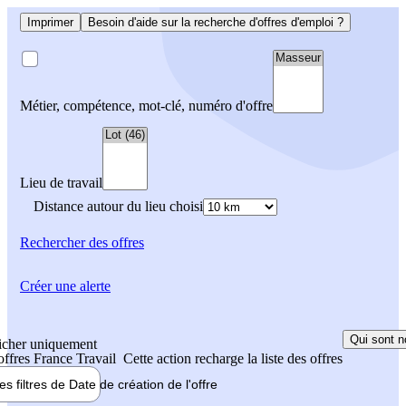
Imprimer
Besoin d'aide sur la recherche d'offres d'emploi ?
Métier, compétence, mot-clé, numéro d'offre
Lieu de travail
Distance autour du lieu choisi
Rechercher
des offres
Créer une alerte
Qui sont n
icher uniquement
 offres France Travail
Cette action recharge la liste des offres
les filtres de
Date de création
de l'offre