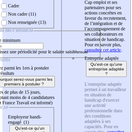
Cap emploi et ses
Cadre
partenaires pour ses
actions concrètes en
Non cadre (11)
faveur du recrutement,
Non renseignée (13)
de l’intégration et de
l’accompagnement de
IRE BRUT MINIMUM
ses collaborateurs en
situation de handicap.
re minimum
Pour en savoir plus,
consultez cet article
.
ssez une périodicité pour le salaire saisi
Entreprise adaptée
NITÉS
Qu'est-ce qu'une
z parmi les 1ers à postuler
entreprise adaptée
résultats
?
urquoi serez-vous parmi les
L'entreprise adaptée
premiers à postuler ?
permet à un travailleur
es de plus de 15 jours,
en situation de
tant moins de 4 candidatures
handicap d'exercer
t France Travail est informé)
une activité
ICAP
professionnelle dans
des conditions
Employeur handi-
adaptées à ses
engagé (1)
capacités. Pour en
Qu'est-ce qu'un
savoir plus,
consultez