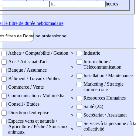
heures
er
le filtre de durée hebdomadaire
les filtres de
Domaine pro
fessionnel
ne professionel
Achats / Comptabilité / Gestion
Industrie
Arts / Artisanat d'art
Informatique /
Télécommunication
Banque / Assurance
Installation / Maintenance
Bâtiment / Travaux Publics
Marketing / Stratégie
Commerce / Vente
commerciale
Communication / Multimédia
Ressources Humaines
Conseil / Etudes
Santé (24)
Direction d'entreprise
Secrétariat / Assistanat
Espaces verts et naturels /
Services à la personne / à l
Agriculture / Pêche / Soins aux
collectivité
animaux