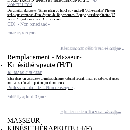
LA CENTRALE D'APPELS ET TELECOMMUNICATIO -
46 -
MONTFAUCON
Description du poste : Temps plein du lundi au vendredi (35h/semaine) Plateau
technique composé d'une équipe de 40 personnes. Equipe pluridisciplinaire (17
kinés, 7 ergothérapeutes, 3 professeurs...
CDI - Non renseigné
Publié il y a 29 jours
Ajouter cette offre à ma sélection
Profession libérale
Non renseigné
Remplacement - Masseur-
Kinésithérapeute (H/F)
46 - BIARS-SUR-CÈRE
Situé dans un complexe pluridisciplinaire, cabinet récent, matin au cabinet et après
midi au ssr local. 1 patient par demi-heure
Profession libérale - Non renseigné
Publié il y a plus de 30 jours
Ajouter cette offre à ma sélection
CDI
Non renseigné
MASSEUR
KINÉSITHÉRAPEUTE (H/F)