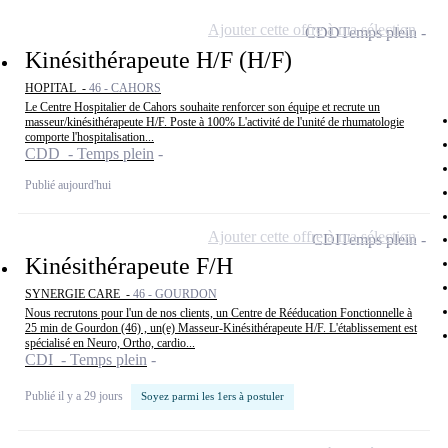
Ajouter cette offre à ma sélection
CDD
Temps plein
Kinésithérapeute H/F (H/F)
HOPITAL -
46 - CAHORS
Le Centre Hospitalier de Cahors souhaite renforcer son équipe et recrute un
masseur/kinésithérapeute H/F. Poste à 100% L'activité de l'unité de rhumatologie
comporte l'hospitalisation...
CDD - Temps plein
Publié aujourd'hui
Ajouter cette offre à ma sélection
CDI
Temps plein
Kinésithérapeute F/H
SYNERGIE CARE -
46 - GOURDON
Nous recrutons pour l'un de nos clients, un Centre de Rééducation Fonctionnelle à
25 min de Gourdon (46) , un(e) Masseur-Kinésithérapeute H/F. L'établissement est
spécialisé en Neuro, Ortho, cardio...
CDI - Temps plein
Publié il y a 29 jours
Soyez parmi les 1ers à postuler