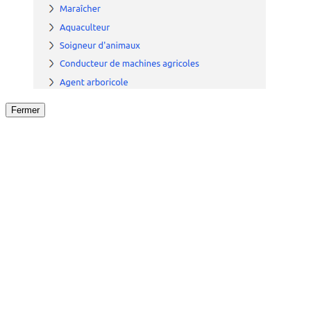
Fermer
Fermer
le détail de l'offre
/
Offre
sur
Offre précéden