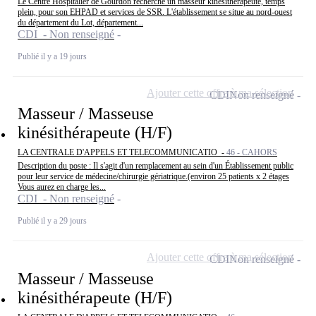
Le Centre Hospitalier de Gourdon recherche un masseur kinésithérapeute, temps
plein, pour son EHPAD et services de SSR. L'établissement se situe au nord-ouest
du département du Lot, département...
CDI - Non renseigné
Publié il y a 19 jours
Ajouter cette offre à ma sélection
CDI
Non renseigné
Masseur / Masseuse
kinésithérapeute (H/F)
LA CENTRALE D'APPELS ET TELECOMMUNICATIO -
46 - CAHORS
Description du poste : Il s'agit d'un remplacement au sein d'un Établissement public
pour leur service de médecine/chirurgie gériatrique.(environ 25 patients x 2 étages
Vous aurez en charge les...
CDI - Non renseigné
Publié il y a 29 jours
Ajouter cette offre à ma sélection
CDI
Non renseigné
Masseur / Masseuse
kinésithérapeute (H/F)