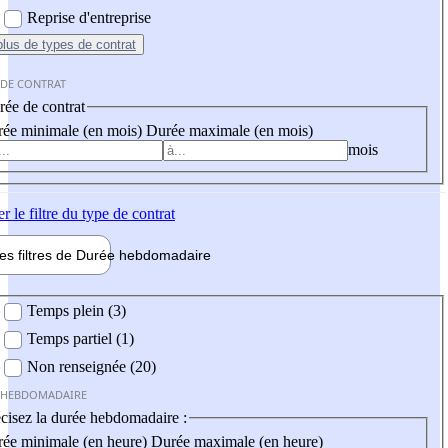
Reprise d'entreprise
plus
de types de contrat
 DE CONTRAT
ée de contrat
ée minimale (en mois)
Durée maximale (en mois)
mois
er
le filtre du type de contrat
les filtres de
Durée hebdo
madaire
 hebdomadaire
Temps plein (3)
Temps partiel (1)
Non renseignée (20)
 HEBDOMADAIRE
cisez la durée hebdomadaire :
ée minimale (en heure)
Durée maximale (en heure)