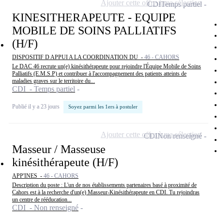
Ajouter cette offre à ma sélection
CDI
Temps partiel
KINESITHERAPEUTE - EQUIPE
MOBILE DE SOINS PALLIATIFS
(H/F)
DISPOSITIF D APPUI A LA COORDINATION DU -
46 - CAHORS
Le DAC 46 recrute un(e) kinésithérapeute pour rejoindre l'Équipe Mobile de Soins
Palliatifs (E.M.S.P) et contribuer à l'accompagnement des patients atteints de
maladies graves sur le territoire du...
CDI - Temps partiel
Publié il y a 23 jours
Soyez parmi les 1ers à postuler
Ajouter cette offre à ma sélection
CDI
Non renseigné
Masseur / Masseuse
kinésithérapeute (H/F)
APP'INES -
46 - CAHORS
Description du poste : L'un de nos établissements partenaires basé à proximité de
Cahors est à la recherche d'un(e) Masseur-Kinésithérapeute en CDI. Tu rejoindras
un centre de rééducation...
CDI - Non renseigné