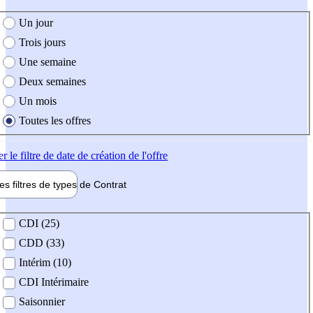
e création de l'offre
Un jour
Trois jours
Une semaine
Deux semaines
Un mois
Toutes les offres
er
le filtre de date de création de l'offre
les filtres de types de
Contrat
de contrat
CDI (25)
CDD (33)
Intérim (10)
CDI Intérimaire
Saisonnier