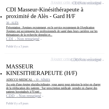
Ajouter cette offre à ma sélection
CDI
Non renseigné
CDI Masseur-Kinésithérapeute à
proximité de Alès - Gard H/F
30 - ALÈS
Présentation : Appines recrutement, est le service recrutement de lApplication
Appines qui accompagne les professionnels de santé dans leurs carrières sur les
thématiques de la recherche demploi et...
CDI - Non renseigné
Publié il y a 3 jours
Ajouter cette offre à ma sélection
CDD
Non renseigné
MASSEUR
KINESITHERAPEUTE (H/F)
ADECCO MEDICAL -
30 - NÎMES
Au sein d'une équipe pluridisciplinaire, vous aurez pour mission la prise en charge
de la rééducation des patients : Sur prescription médicale, prendre en charge des
patients hospitalisés à l'Unité...
CDD - Non renseigné
Publié il y a 8 jours