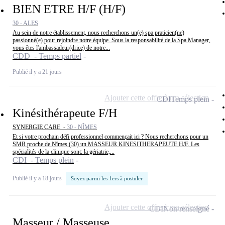
BIEN ETRE H/F (H/F)
30 - ALES
Au sein de notre établissement, nous recherchons un(e) spa praticien(ne)
passionné(e) pour rejoindre notre équipe. Sous la responsabilité de la Spa Manager,
vous êtes l'ambassadeur(drice) de notre...
CDD - Temps partiel
Publié il y a 21 jours
Ajouter cette offre à ma sélection
CDI
Temps plein
Kinésithérapeute F/H
SYNERGIE CARE -
30 - NÎMES
Et si votre prochain défi professionnel commençait ici ? Nous recherchons pour un
SMR proche de Nîmes (30) un MASSEUR KINESITHERAPEUTE H/F. Les
spécialités de la clinique sont: la gériatrie,...
CDI - Temps plein
Publié il y a 18 jours
Soyez parmi les 1ers à postuler
Ajouter cette offre à ma sélection
CDI
Non renseigné
Masseur / Masseuse