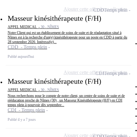
Ajouter cette offre à ma sélection
CDD
Temps plein
Masseur kinésithérapeute (F/H)
APPEL MEDICAL -
30 - NÎMES
Notre Client qui est un établissement de soins de suite et de réadaptation situé à
Nîmes est à la recherche d'un(e) kinésithérapeute pour un poste en CDD à partir du
28 septembre 2026. Intéressé(e)...
CDD - Temps plein
Publié aujourd'hui
Ajouter cette offre à ma sélection
CDI
Temps plein
Masseur kinésithérapeute (F/H)
APPEL MEDICAL -
30 - NÎMES
Nous recherchons pour le compte de notre client, un centre de soins de suite et de
rééducation proche de Nîmes (30) , un Masseur Kinésithérapeute (H/F) en CDI
temps plein à pourvoir dès septembre...
CDI - Temps plein
Publié il y a 7 jours
Ajouter cette offre à ma sélection
CDD
Temps plein