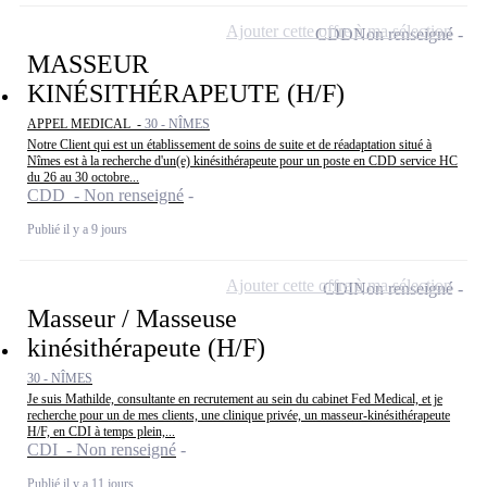
Ajouter cette offre à ma sélection
CDD
Non renseigné
MASSEUR
KINÉSITHÉRAPEUTE (H/F)
APPEL MEDICAL -
30 - NÎMES
Notre Client qui est un établissement de soins de suite et de réadaptation situé à
Nîmes est à la recherche d'un(e) kinésithérapeute pour un poste en CDD service HC
du 26 au 30 octobre...
CDD - Non renseigné
Publié il y a 9 jours
Ajouter cette offre à ma sélection
CDI
Non renseigné
Masseur / Masseuse
kinésithérapeute (H/F)
30 - NÎMES
Je suis Mathilde, consultante en recrutement au sein du cabinet Fed Medical, et je
recherche pour un de mes clients, une clinique privée, un masseur-kinésithérapeute
H/F, en CDI à temps plein,...
CDI - Non renseigné
Publié il y a 11 jours