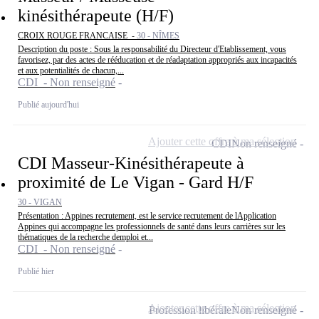
kinésithérapeute (H/F)
CROIX ROUGE FRANCAISE -
30 - NÎMES
Description du poste : Sous la responsabilité du Directeur d'Etablissement, vous
favorisez, par des actes de rééducation et de réadaptation appropriés aux incapacités
et aux potentialités de chacun,...
CDI - Non renseigné
Publié aujourd'hui
Ajouter cette offre à ma sélection
CDI
Non renseigné
CDI Masseur-Kinésithérapeute à
proximité de Le Vigan - Gard H/F
30 - VIGAN
Présentation : Appines recrutement, est le service recrutement de lApplication
Appines qui accompagne les professionnels de santé dans leurs carrières sur les
thématiques de la recherche demploi et...
CDI - Non renseigné
Publié hier
Ajouter cette offre à ma sélection
Profession libérale
Non renseigné