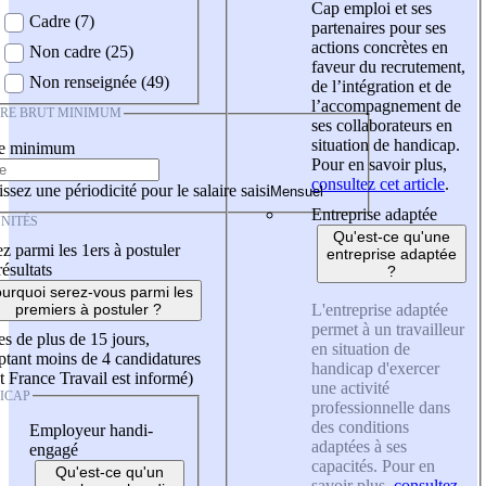
Cap emploi et ses
Cadre (7)
partenaires pour ses
actions concrètes en
Non cadre (25)
faveur du recrutement,
Non renseignée (49)
de l’intégration et de
l’accompagnement de
IRE BRUT MINIMUM
ses collaborateurs en
situation de handicap.
re minimum
Pour en savoir plus,
consultez cet article
.
ssez une périodicité pour le salaire saisi
Entreprise adaptée
NITÉS
Qu'est-ce qu'une
z parmi les 1ers à postuler
entreprise adaptée
résultats
?
urquoi serez-vous parmi les
L'entreprise adaptée
premiers à postuler ?
permet à un travailleur
es de plus de 15 jours,
en situation de
tant moins de 4 candidatures
handicap d'exercer
t France Travail est informé)
une activité
ICAP
professionnelle dans
des conditions
Employeur handi-
adaptées à ses
engagé
capacités. Pour en
Qu'est-ce qu'un
savoir plus,
consultez