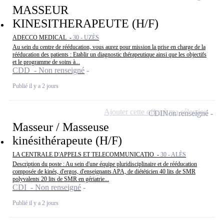
MASSEUR
KINESITHERAPEUTE (H/F)
ADECCO MEDICAL -
30 - UZÈS
Au sein du centre de rééducation, vous aurez pour mission la prise en charge de la
rééducation des patients : Etablir un diagnostic thérapeutique ainsi que les objectifs
et le programme de soins à...
CDD - Non renseigné
Publié il y a 2 jours
Ajouter cette offre à ma sélection
CDI
Non renseigné
Masseur / Masseuse
kinésithérapeute (H/F)
LA CENTRALE D'APPELS ET TELECOMMUNICATIO -
30 - ALÈS
Description du poste : Au sein d'une équipe pluridisciplinaire et de rééducation
composée de kinés, d'ergos, d'enseignants APA, de diététicien 40 lits de SMR
polyvalents 20 lits de SMR en gériatrie...
CDI - Non renseigné
Publié il y a 2 jours