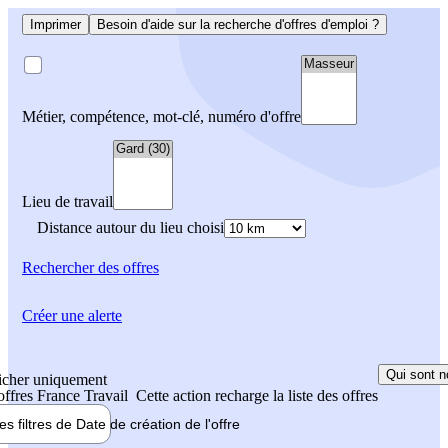
Imprimer
Besoin d'aide sur la recherche d'offres d'emploi ?
Métier, compétence, mot-clé, numéro d'offre
Lieu de travail
Distance autour du lieu choisi
Rechercher
des offres
Créer une alerte
Qui sont n
icher uniquement
 offres France Travail
Cette action recharge la liste des offres
les filtres de
Date de création
de l'offre