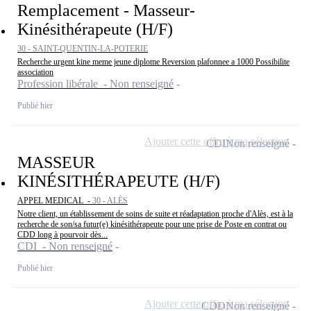
Remplacement - Masseur-
Kinésithérapeute (H/F)
30 - SAINT-QUENTIN-LA-POTERIE
Recherche urgent kine meme jeune diplome Reversion plafonnee a 1000 Possibilite
association
Profession libérale - Non renseigné
Publié hier
Ajouter cette offre à ma sélection
CDI
Non renseigné
MASSEUR
KINÉSITHÉRAPEUTE (H/F)
APPEL MEDICAL -
30 - ALÈS
Notre client, un établissement de soins de suite et réadaptation proche d'Alès, est à la
recherche de son/sa futur(e) kinésithérapeute pour une prise de Poste en contrat ou
CDD long à pourvoir dès...
CDI - Non renseigné
Publié hier
Ajouter cette offre à ma sélection
CDD
Non renseigné