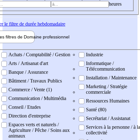
heures
er
le filtre de durée hebdomadaire
les filtres de
Domaine pro
fessionnel
ne professionel
Achats / Comptabilité / Gestion
Industrie
Arts / Artisanat d'art
Informatique /
Télécommunication
Banque / Assurance
Installation / Maintenance
Bâtiment / Travaux Publics
Marketing / Stratégie
Commerce / Vente (1)
commerciale
Communication / Multimédia
Ressources Humaines
Conseil / Etudes
Santé (80)
Direction d'entreprise
Secrétariat / Assistanat
Espaces verts et naturels /
Services à la personne / à l
Agriculture / Pêche / Soins aux
collectivité
animaux