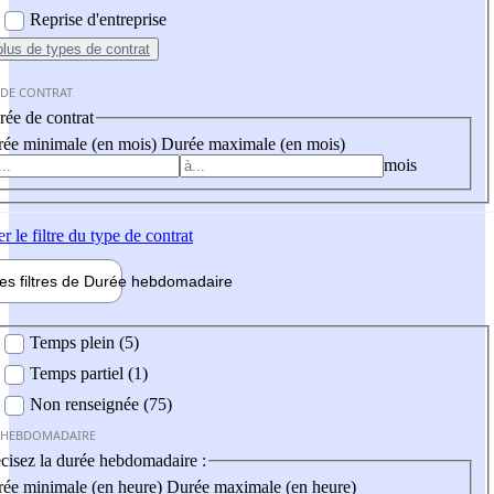
Reprise d'entreprise
plus
de types de contrat
 DE CONTRAT
ée de contrat
ée minimale (en mois)
Durée maximale (en mois)
mois
er
le filtre du type de contrat
les filtres de
Durée hebdo
madaire
 hebdomadaire
Temps plein (5)
Temps partiel (1)
Non renseignée (75)
 HEBDOMADAIRE
cisez la durée hebdomadaire :
ée minimale (en heure)
Durée maximale (en heure)