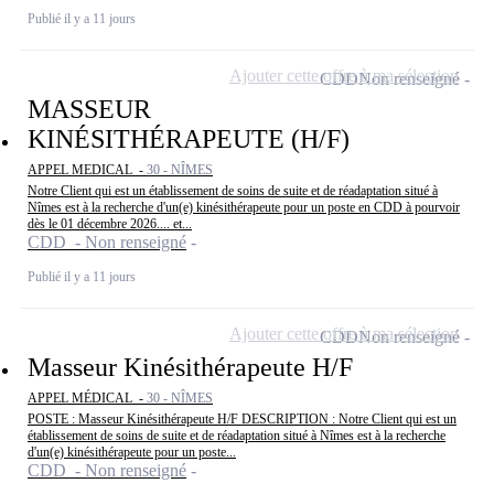
Publié il y a 11 jours
Ajouter cette offre à ma sélection
CDD
Non renseigné
MASSEUR
KINÉSITHÉRAPEUTE (H/F)
APPEL MEDICAL -
30 - NÎMES
Notre Client qui est un établissement de soins de suite et de réadaptation situé à
Nîmes est à la recherche d'un(e) kinésithérapeute pour un poste en CDD à pourvoir
dès le 01 décembre 2026.... et...
CDD - Non renseigné
Publié il y a 11 jours
Ajouter cette offre à ma sélection
CDD
Non renseigné
Masseur Kinésithérapeute H/F
APPEL MÉDICAL -
30 - NÎMES
POSTE : Masseur Kinésithérapeute H/F DESCRIPTION : Notre Client qui est un
établissement de soins de suite et de réadaptation situé à Nîmes est à la recherche
d'un(e) kinésithérapeute pour un poste...
CDD - Non renseigné