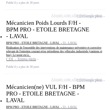
Publié il y a plus de 30 jours
Ajouter cette offre à ma sélection
CDI
Temps plein
Mécanicien Poids Lourds F/H -
BPM PRO - ETOILE BRETAGNE
- LAVAL
BPM PRO - ETOILE BRETAGNE - LAVAL -
53 - LAVAL
Réalisation de l'ensemble des interventions de maintenance préventive et corrective
relevant de l'entretien courant et/ou périodique des véhicules industriels (camions et
bus). Le poste est à...
CDI - Temps plein
Publié il y a plus de 30 jours
Ajouter cette offre à ma sélection
CDI
Temps plein
Mécanicien(ne) VUL F/H - BPM
PRO - ETOILE BRETAGNE -
LAVAL
BPM PRO - ETOILE BRETAGNE - LAVAL -
53 - LAVAL