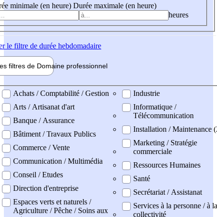
ée minimale (en heure)
Durée maximale (en heure)
heures
er
le filtre de durée hebdomadaire
les filtres de
Domaine pro
fessionnel
ne professionel
Achats / Comptabilité / Gestion
Industrie
Arts / Artisanat d'art
Informatique /
Télécommunication
Banque / Assurance
Installation / Maintenance 
Bâtiment / Travaux Publics
Marketing / Stratégie
Commerce / Vente
commerciale
Communication / Multimédia
Ressources Humaines
Conseil / Etudes
Santé
Direction d'entreprise
Secrétariat / Assistanat
Espaces verts et naturels /
Services à la personne / à l
Agriculture / Pêche / Soins aux
collectivité