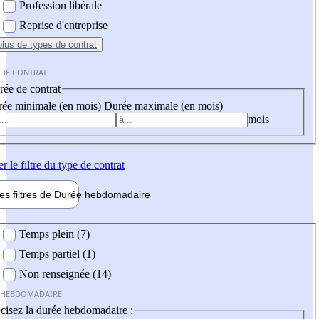
Profession libérale
Reprise d'entreprise
plus
de types de contrat
 DE CONTRAT
ée de contrat
ée minimale (en mois)
Durée maximale (en mois)
mois
er
le filtre du type de contrat
les filtres de
Durée hebdo
madaire
 hebdomadaire
Temps plein (7)
Temps partiel (1)
Non renseignée (14)
 HEBDOMADAIRE
cisez la durée hebdomadaire :