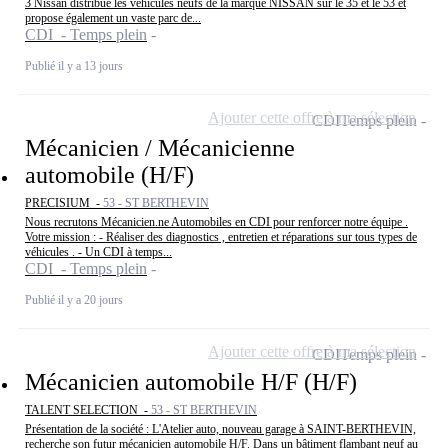
3 Nissan distribue les véhicules neufs de la marque NISSAN sur le 35 et le 53 et
propose également un vaste parc de...
CDI - Temps plein
Publié il y a 13 jours
Ajouter cette offre à ma sélection
CDI
Temps plein
Mécanicien / Mécanicienne
automobile (H/F)
PRECISIUM -
53 - ST BERTHEVIN
Nous recrutons Mécanicien.ne Automobiles en CDI pour renforcer notre équipe .
Votre mission : - Réaliser des diagnostics , entretien et réparations sur tous types de
véhicules . - Un CDI à temps...
CDI - Temps plein
Publié il y a 20 jours
Ajouter cette offre à ma sélection
CDI
Temps plein
Mécanicien automobile H/F (H/F)
TALENT SELECTION -
53 - ST BERTHEVIN
Présentation de la société : L'Atelier auto, nouveau garage à SAINT-BERTHEVIN,
recherche son futur mécanicien automobile H/F. Dans un bâtiment flambant neuf au