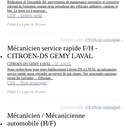
Réalisation de l'ensemble des interventions de maintenance préventive et corrective
relevant de l'entretien courant et/ou périodique des véhicules utilitaires, camions et
bus. Le poste est à pourvoir...
CDI - Temps plein
Publié il y a plus de 30 jours
Ajouter cette offre à ma sélection
CDI
Non renseigné
Mécanicien service rapide F/H -
CITROEN-DS GEMY LAVAL
CITROEN-DS GEMY LAVAL -
53 - LAVAL
Nous recherchons pour notre établissement Citroen DS à LAVAL un mécanicien
service rapide spour répondre au service de nos clients. Vos principales missions
seront les suivantes : - Effectuer...
CDI - Non renseigné
Publié il y a plus de 30 jours
Ajouter cette offre à ma sélection
CDI
Non renseigné
Mécanicien / Mécanicienne
automobile (H/F)