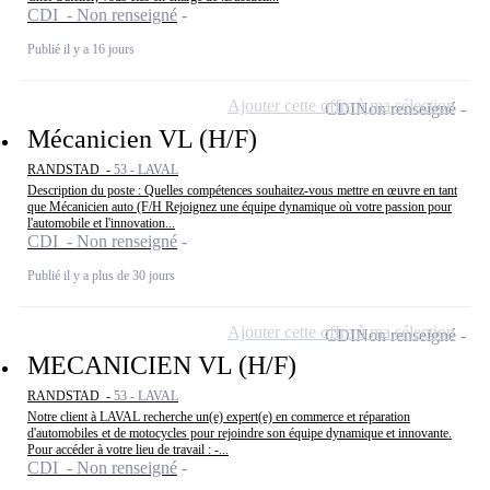
CDI - Non renseigné
Publié il y a 16 jours
Ajouter cette offre à ma sélection
CDI
Non renseigné
Mécanicien VL (H/F)
RANDSTAD -
53 - LAVAL
Description du poste : Quelles compétences souhaitez-vous mettre en œuvre en tant
que Mécanicien auto (F/H Rejoignez une équipe dynamique où votre passion pour
l'automobile et l'innovation...
CDI - Non renseigné
Publié il y a plus de 30 jours
Ajouter cette offre à ma sélection
CDI
Non renseigné
MECANICIEN VL (H/F)
RANDSTAD -
53 - LAVAL
Notre client à LAVAL recherche un(e) expert(e) en commerce et réparation
d'automobiles et de motocycles pour rejoindre son équipe dynamique et innovante.
Pour accéder à votre lieu de travail : -...
CDI - Non renseigné