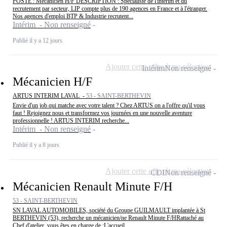
POSTE : Mécanicien H/F DESCRIPTION : Spécialiste de l'intérim et du
recrutement par secteur, LIP compte plus de 190 agences en France et à l'étranger.
Nos agences d'emploi BTP & Industrie recrutent...
Intérim - Non renseigné
Publié il y a 12 jours
Ajouter cette offre à ma sélection
Intérim
Non renseigné
Mécanicien H/F
ARTUS INTERIM LAVAL -
53 - SAINT-BERTHEVIN
Envie d'un job qui matche avec votre talent ? Chez ARTUS on a l'offre qu'il vous
faut ! Rejoignez nous et transformez vos journées en une nouvelle aventure
professionnelle ! ARTUS INTERIM recherche...
Intérim - Non renseigné
Publié il y a 8 jours
Ajouter cette offre à ma sélection
CDI
Non renseigné
Mécanicien Renault Minute F/H
53 - SAINT-BERTHEVIN
SN LAVAL AUTOMOBILES, société du Groupe GUILMAULT implantée à St
BERTHEVIN (53), recherche un mécanicien/ne Renault Minute F/HRattaché au
Chef d'atelier, vous êtes en charge de :L'accueil...