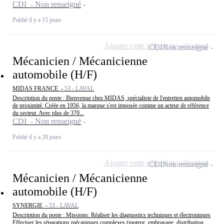
CDI - Non renseigné
Publié il y a 15 jours
Ajouter cette offre à ma sélection
CDI
Non renseigné
Mécanicien / Mécanicienne
automobile (H/F)
MIDAS FRANCE -
53 - LAVAL
Description du poste : Bienvenue chez MIDAS, spécialiste de l'entretien automobile
de proximité. Créée en 1956, la marque s'est imposée comme un acteur de référence
du secteur. Avec plus de 370...
CDI - Non renseigné
Publié il y a 28 jours
Ajouter cette offre à ma sélection
CDI
Non renseigné
Mécanicien / Mécanicienne
automobile (H/F)
SYNERGIE -
53 - LAVAL
Description du poste : Missions: Réaliser les diagnostics techniques et électroniques
Effectuer les réparations mécaniques complexes (moteur, embrayage, distribution,