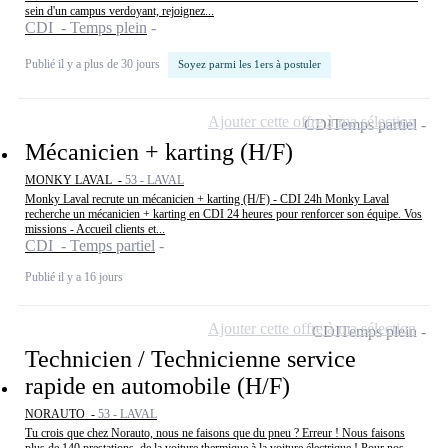
sein d'un campus verdoyant, rejoignez...
CDI - Temps plein
Publié il y a plus de 30 jours
Soyez parmi les 1ers à postuler
Ajouter cette offre à ma sélection
CDI
Temps partiel
Mécanicien + karting (H/F)
MONKY LAVAL -
53 - LAVAL
Monky Laval recrute un mécanicien + karting (H/F) - CDI 24h Monky Laval
recherche un mécanicien + karting en CDI 24 heures pour renforcer son équipe. Vos
missions - Accueil clients et...
CDI - Temps partiel
Publié il y a 16 jours
Ajouter cette offre à ma sélection
CDI
Temps plein
Technicien / Technicienne service
rapide en automobile (H/F)
NORAUTO -
53 - LAVAL
Tu crois que chez Norauto, nous ne faisons que du pneu ? Erreur ! Nous faisons