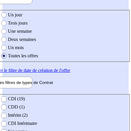
e création de l'offre
Un jour
Trois jours
Une semaine
Deux semaines
Un mois
Toutes les offres
er
le filtre de date de création de l'offre
les filtres de types de
Contrat
de contrat
CDI (19)
CDD (1)
Intérim (2)
CDI Intérimaire