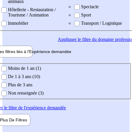
animaux
Spectacle
Hôtellerie - Restauration /
Tourisme / Animation
Sport
Immobilier
Transport / Logistique
Appliquer
le filtre du domaine professi
es filtres liés à l'
Expérience
demandée
ience demandée
Moins de 1 an (1)
De 1 à 3 ans (10)
Plus de 3 ans
Non renseignée (3)
er
le filtre de l'expérience demandée
Plus De
Filtres