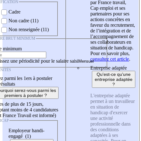
IFICATION
par France travail,
Cap emploi et ses
Cadre
partenaires pour ses
actions concrètes en
Non cadre (11)
faveur du recrutement,
Non renseignée (11)
de l’intégration et de
l’accompagnement de
IRE BRUT MINIMUM
ses collaborateurs en
situation de handicap.
re minimum
Pour en savoir plus,
consultez cet article
.
ssez une périodicité pour le salaire saisi
Entreprise adaptée
NITÉS
Qu'est-ce qu'une
z parmi les 1ers à postuler
entreprise adaptée
résultats
?
urquoi serez-vous parmi les
L'entreprise adaptée
premiers à postuler ?
permet à un travailleur
es de plus de 15 jours,
en situation de
tant moins de 4 candidatures
handicap d'exercer
t France Travail est informé)
une activité
ICAP
professionnelle dans
des conditions
Employeur handi-
adaptées à ses
engagé (1)
capacités. Pour en