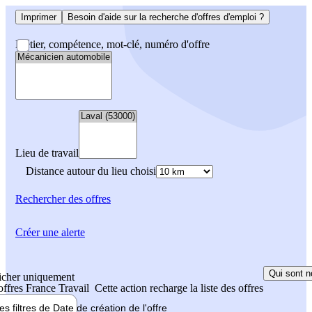
Imprimer
Besoin d'aide sur la recherche d'offres d'emploi ?
Métier, compétence, mot-clé, numéro d'offre
Lieu de travail
Distance autour du lieu choisi
Rechercher
des offres
Créer une alerte
Qui sont n
icher uniquement
 offres France Travail
Cette action recharge la liste des offres
les filtres de
Date de création
de l'offre