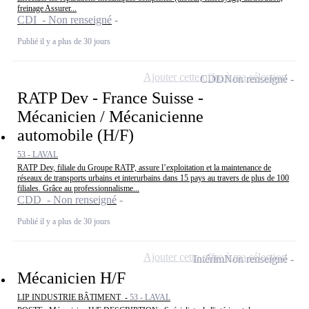
freinage Assurer...
CDI - Non renseigné
Publié il y a plus de 30 jours
Ajouter cette offre à ma sélection
CDD
Non renseigné
RATP Dev - France Suisse -
Mécanicien / Mécanicienne
automobile (H/F)
53 - LAVAL
RATP Dev, filiale du Groupe RATP, assure l’exploitation et la maintenance de
réseaux de transports urbains et interurbains dans 15 pays au travers de plus de 100
filiales. Grâce au professionnalisme...
CDD - Non renseigné
Publié il y a plus de 30 jours
Ajouter cette offre à ma sélection
Intérim
Non renseigné
Mécanicien H/F
LIP INDUSTRIE BÂTIMENT -
53 - LAVAL