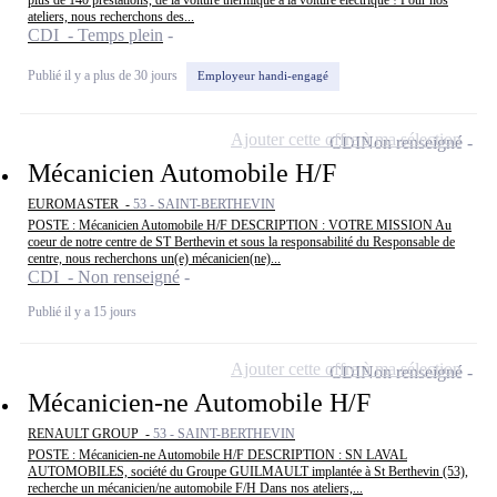
plus de 140 prestations, de la voiture thermique à la voiture électrique ! Pour nos
ateliers, nous recherchons des...
CDI - Temps plein
Publié il y a plus de 30 jours
Employeur handi-engagé
Ajouter cette offre à ma sélection
CDI
Non renseigné
Mécanicien Automobile H/F
EUROMASTER -
53 - SAINT-BERTHEVIN
POSTE : Mécanicien Automobile H/F DESCRIPTION : VOTRE MISSION Au
coeur de notre centre de ST Berthevin et sous la responsabilité du Responsable de
centre, nous recherchons un(e) mécanicien(ne)...
CDI - Non renseigné
Publié il y a 15 jours
Ajouter cette offre à ma sélection
CDI
Non renseigné
Mécanicien-ne Automobile H/F
RENAULT GROUP -
53 - SAINT-BERTHEVIN
POSTE : Mécanicien-ne Automobile H/F DESCRIPTION : SN LAVAL
AUTOMOBILES, société du Groupe GUILMAULT implantée à St Berthevin (53),
recherche un mécanicien/ne automobile F/H Dans nos ateliers,...