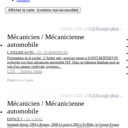
Distance
Afficher la carte
(contenu non-accessible)
Ajouter cette offre à ma sélection
CDI
Temps plein
Mécanicien / Mécanicienne
automobile
L'ATELIER AUTO -
53 - ST BERTHEVIN
Présentation de la société : L'Atelier auto, nouveau garage à SAINT-BERTHEVIN,
recherche son futur mécanicien automobile H/F. Dans un bâtiment flambant neuf au
sein d'un campus verdoyant, rejoignez...
CDI - Temps plein
Publié il y a 2 jours
Ajouter cette offre à ma sélection
CDI
Temps plein
Mécanicien / Mécanicienne
automobile
ESPACE 3 -
53 - LAVAL
Implanté depuis 1994 à Rennes, 2000 à Laval et 2003 à St-Malo, le Groupe Espace