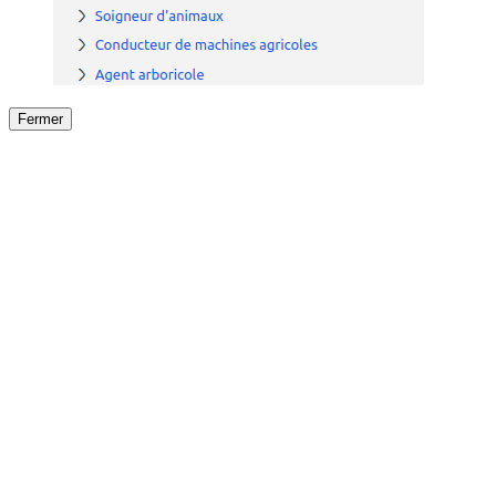
Fermer
Fermer
le détail de l'offre
/
Offre
sur
Offre précéden