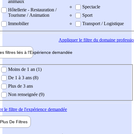
animaux
Spectacle
Hôtellerie - Restauration /
Tourisme / Animation
Sport
Immobilier
Transport / Logistique
Appliquer
le filtre du domaine professi
es filtres liés à l'
Expérience
demandée
ience demandée
Moins de 1 an (1)
De 1 à 3 ans (8)
Plus de 3 ans
Non renseignée (9)
er
le filtre de l'expérience demandée
Plus De
Filtres