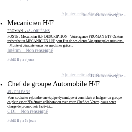
Ajouter cette offre à ma sélection
Intérim
Non renseigné
Mecanicien H/F
PROMAN -
45 - ORLÉANS
POSTE : Mecanicien H/F DESCRIPTION : Votre agence PROMAN BTP Orléans
recherche un MECANICIEN H/F pour l'un de ses clients Vos principales missions :
- Monte et démonte toutes les machines grâce...
Intérim - Non renseigné
Publié il y a 3 jours
Ajouter cette offre à ma sélection
CDI
Non renseigné
Chef de groupe Automobile H/F
45 - ORLÉANS
Vous souhaitez rejoindre une équipe dynamique et conviviale et intégrer un groupe
en plein essor ?En étroite collaboration avec votre Chef des Ventes, vous serez
chargé de promouvoir l'activité...
CDI - Non renseigné
Publié il y a 18 jours