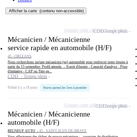
Distance
Afficher la carte
(contenu non-accessible)
Ajouter cette offre à ma sélection
CDD
Temps plein
Mécanicien / Mécanicienne
service rapide en automobile (H/F)
45 - ORLEANS
Nous recherchons un/une mécanicien (ne) automobile pour renforcer notre équipe à
partir du 15 septembre. Profil attendu : - Esprit d'équipe - Capacité d'analyse - Prise
d'initiative - CAP ou Titre en...
CDD - Temps plein
Publié il y a 18 jours
Soyez parmi les 1ers à postuler
Ajouter cette offre à ma sélection
CDI
Temps plein
Mécanicien / Mécanicienne
automobile (H/F)
BELNEUF AUTO -
45 - SAINT-JEAN-DE-BRAYE
Vous effectuerez des tâches de grosse mécanique : - courroies de distribution,