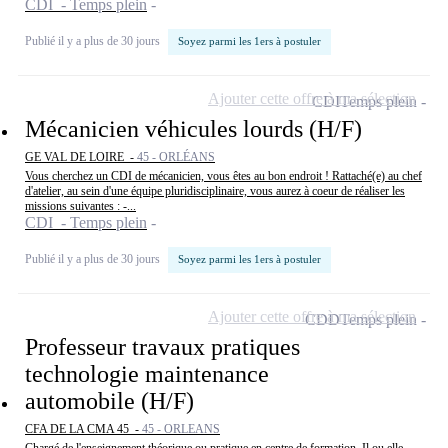
CDI - Temps plein
Publié il y a plus de 30 jours
Soyez parmi les 1ers à postuler
Ajouter cette offre à ma sélection
CDI
Temps plein
Mécanicien véhicules lourds (H/F)
GE VAL DE LOIRE -
45 - ORLÉANS
Vous cherchez un CDI de mécanicien, vous êtes au bon endroit ! Rattaché(e) au chef
d'atelier, au sein d'une équipe pluridisciplinaire, vous aurez à coeur de réaliser les
missions suivantes : -...
CDI - Temps plein
Publié il y a plus de 30 jours
Soyez parmi les 1ers à postuler
Ajouter cette offre à ma sélection
CDD
Temps plein
Professeur travaux pratiques
technologie maintenance
automobile (H/F)
CFA DE LA CMA 45 -
45 - ORLEANS
Chargé de l'enseignement théorique ou pratique en centre de formation. Il ou elle