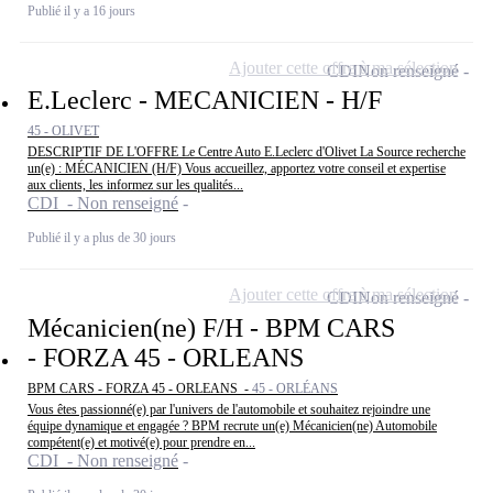
Publié il y a 16 jours
Ajouter cette offre à ma sélection
CDI
Non renseigné
E.Leclerc - MECANICIEN - H/F
45 - OLIVET
DESCRIPTIF DE L'OFFRE Le Centre Auto E.Leclerc d'Olivet La Source recherche
un(e) : MÉCANICIEN (H/F) Vous accueillez, apportez votre conseil et expertise
aux clients, les informez sur les qualités...
CDI - Non renseigné
Publié il y a plus de 30 jours
Ajouter cette offre à ma sélection
CDI
Non renseigné
Mécanicien(ne) F/H - BPM CARS
- FORZA 45 - ORLEANS
BPM CARS - FORZA 45 - ORLEANS -
45 - ORLÉANS
Vous êtes passionné(e) par l'univers de l'automobile et souhaitez rejoindre une
équipe dynamique et engagée ? BPM recrute un(e) Mécanicien(ne) Automobile
compétent(e) et motivé(e) pour prendre en...
CDI - Non renseigné