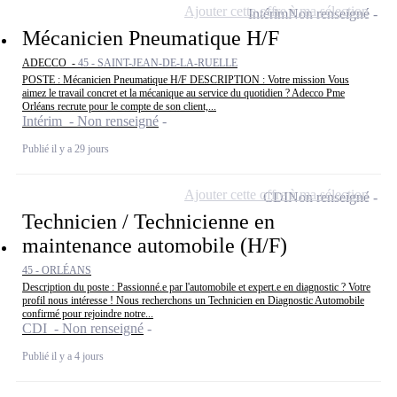
Ajouter cette offre à ma sélection
Intérim
Non renseigné
Mécanicien Pneumatique H/F
ADECCO -
45 - SAINT-JEAN-DE-LA-RUELLE
POSTE : Mécanicien Pneumatique H/F DESCRIPTION : Votre mission Vous
aimez le travail concret et la mécanique au service du quotidien ? Adecco Pme
Orléans recrute pour le compte de son client,...
Intérim - Non renseigné
Publié il y a 29 jours
Ajouter cette offre à ma sélection
CDI
Non renseigné
Technicien / Technicienne en
maintenance automobile (H/F)
45 - ORLÉANS
Description du poste : Passionné.e par l'automobile et expert.e en diagnostic ? Votre
profil nous intéresse ! Nous recherchons un Technicien en Diagnostic Automobile
confirmé pour rejoindre notre...
CDI - Non renseigné
Publié il y a 4 jours