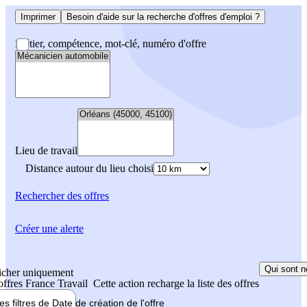
Imprimer
Besoin d'aide sur la recherche d'offres d'emploi ?
Métier, compétence, mot-clé, numéro d'offre
Lieu de travail
Distance autour du lieu choisi
Rechercher
des offres
Créer une alerte
Qui sont n
icher uniquement
 offres France Travail
Cette action recharge la liste des offres
les filtres de
Date de création
de l'offre