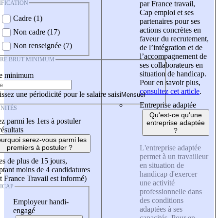
IFICATION
par France travail,
Cap emploi et ses
Cadre (1)
partenaires pour ses
actions concrètes en
Non cadre (17)
faveur du recrutement,
Non renseignée (7)
de l’intégration et de
l’accompagnement de
IRE BRUT MINIMUM
ses collaborateurs en
situation de handicap.
re minimum
Pour en savoir plus,
consultez cet article
.
ssez une périodicité pour le salaire saisi
Entreprise adaptée
NITÉS
Qu'est-ce qu'une
z parmi les 1ers à postuler
entreprise adaptée
résultats
?
urquoi serez-vous parmi les
L'entreprise adaptée
premiers à postuler ?
permet à un travailleur
es de plus de 15 jours,
en situation de
tant moins de 4 candidatures
handicap d'exercer
t France Travail est informé)
une activité
ICAP
professionnelle dans
des conditions
Employeur handi-
adaptées à ses
engagé
capacités. Pour en