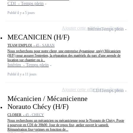
CDI - Temps plein
Publié il y a 5 jours
Ajouter cette offre à ma sélection
Intérim
Temps plein
MECANICIEN (H/F)
TEAM EMPLOI -
45 - SARAN
Nous recherchons pour notre client, une entreprise dynamique, un(e) Mécanicien
(H/F) pour assurer l'entretien, la réparation des matériels du parc d'une agende de
location sur chantier ou à...
Intérim - Temps plein
Publié il y a 11 jours
Ajouter cette offre à ma sélection
CDI
Temps plein
Mécanicien / Mécanicienne
Norauto Chécy (H/F)
CLOBER -
45 - CHECY
Nous recherchons un mécanicien ou mécanicienne pour le Norauto de Chécy. Poste
à pourvoir en CDI de 39h00. Jour de repos fixe, atelier ouvert le samedi.
Rémunération fixe+primes en fonction de...