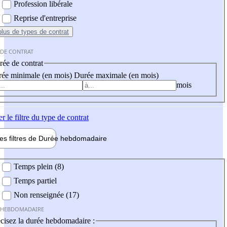
Profession libérale
Reprise d'entreprise
plus
de types de contrat
 DE CONTRAT
ée de contrat
ée minimale (en mois)
Durée maximale (en mois)
mois
er
le filtre du type de contrat
les filtres de
Durée hebdo
madaire
 hebdomadaire
Temps plein (8)
Temps partiel
Non renseignée (17)
 HEBDOMADAIRE
cisez la durée hebdomadaire :