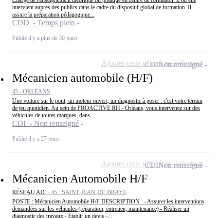
intervient auprès des publics dans le cadre du dispositif global de formation. Il
assure la préparation pédagogique...
CDD - Temps plein
Publié il y a plus de 30 jours
Ajouter cette offre à ma sélection
CDI
Non renseigné
Mécanicien automobile (H/F)
45 - ORLÉANS
Une voiture sur le pont, un moteur ouvert, un diagnostic à poser : c'est votre terrain
de jeu quotidien. Au sein de PROACTIVE RH - Orléans, vous intervenez sur des
véhicules de toutes marques, dans...
CDI - Non renseigné
Publié il y a 27 jours
Ajouter cette offre à ma sélection
CDI
Non renseigné
Mécanicien Automobile H/F
RÉSEAU AD -
45 - SAINT-JEAN-DE-BRAYE
POSTE : Mécanicien Automobile H/F DESCRIPTION : - Assurer les interventions
demandées sur les véhicules (réparation, entretien, maintenance) - Réaliser un
diagnostic des travaux - Etablir un devis -...