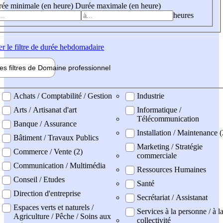
ée minimale (en heure)
Durée maximale (en heure)
heures
er
le filtre de durée hebdomadaire
les filtres de
Domaine pro
fessionnel
ne professionel
Achats / Comptabilité / Gestion
Industrie
Arts / Artisanat d'art
Informatique /
Télécommunication
Banque / Assurance
Installation / Maintenance 
Bâtiment / Travaux Publics
Marketing / Stratégie
Commerce / Vente (2)
commerciale
Communication / Multimédia
Ressources Humaines
Conseil / Etudes
Santé
Direction d'entreprise
Secrétariat / Assistanat
Espaces verts et naturels /
Services à la personne / à l
Agriculture / Pêche / Soins aux
collectivité