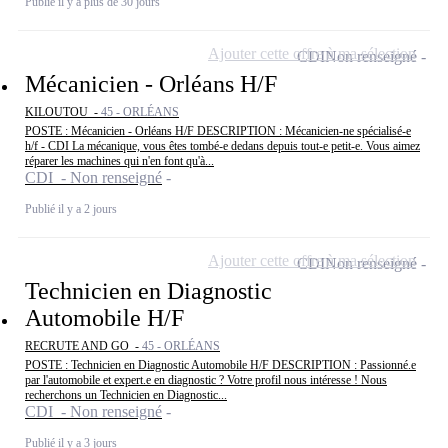
Publié il y a plus de 30 jours
Ajouter cette offre à ma sélection
CDI
Non renseigné
Mécanicien - Orléans H/F
KILOUTOU -
45 - ORLÉANS
POSTE : Mécanicien - Orléans H/F DESCRIPTION : Mécanicien-ne spécialisé-e
h/f - CDI La mécanique, vous êtes tombé-e dedans depuis tout-e petit-e. Vous aimez
réparer les machines qui n'en font qu'à...
CDI - Non renseigné
Publié il y a 2 jours
Ajouter cette offre à ma sélection
CDI
Non renseigné
Technicien en Diagnostic
Automobile H/F
RECRUTE AND GO -
45 - ORLÉANS
POSTE : Technicien en Diagnostic Automobile H/F DESCRIPTION : Passionné.e
par l'automobile et expert.e en diagnostic ? Votre profil nous intéresse ! Nous
recherchons un Technicien en Diagnostic...
CDI - Non renseigné
Publié il y a 3 jours