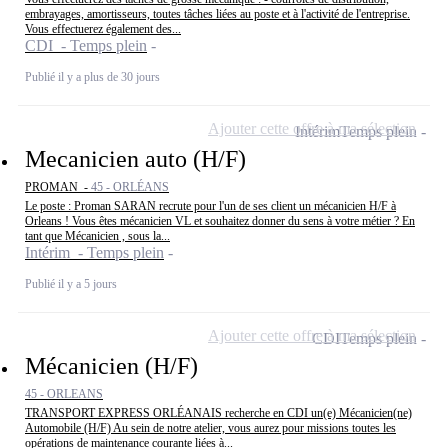
embrayages, amortisseurs, toutes tâches liées au poste et à l'activité de l'entreprise.
Vous effectuerez également des...
CDI - Temps plein
Publié il y a plus de 30 jours
Ajouter cette offre à ma sélection
Intérim
Temps plein
Mecanicien auto (H/F)
PROMAN -
45 - ORLÉANS
Le poste : Proman SARAN recrute pour l'un de ses client un mécanicien H/F à
Orleans ! Vous êtes mécanicien VL et souhaitez donner du sens à votre métier ? En
tant que Mécanicien , sous la...
Intérim - Temps plein
Publié il y a 5 jours
Ajouter cette offre à ma sélection
CDI
Temps plein
Mécanicien (H/F)
45 - ORLEANS
TRANSPORT EXPRESS ORLÉANAIS recherche en CDI un(e) Mécanicien(ne)
Automobile (H/F) Au sein de notre atelier, vous aurez pour missions toutes les
opérations de maintenance courante liées à...