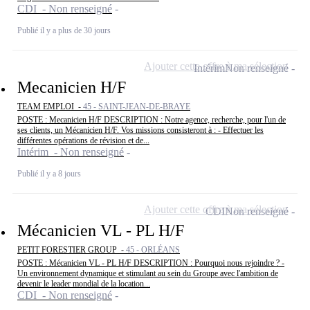
CDI - Non renseigné
Publié il y a plus de 30 jours
Ajouter cette offre à ma sélection
Intérim
Non renseigné
Mecanicien H/F
TEAM EMPLOI -
45 - SAINT-JEAN-DE-BRAYE
POSTE : Mecanicien H/F DESCRIPTION : Notre agence, recherche, pour l'un de
ses clients, un Mécanicien H/F. Vos missions consisteront à : - Effectuer les
différentes opérations de révision et de...
Intérim - Non renseigné
Publié il y a 8 jours
Ajouter cette offre à ma sélection
CDI
Non renseigné
Mécanicien VL - PL H/F
PETIT FORESTIER GROUP -
45 - ORLÉANS
POSTE : Mécanicien VL - PL H/F DESCRIPTION : Pourquoi nous rejoindre ? -
Un environnement dynamique et stimulant au sein du Groupe avec l'ambition de
devenir le leader mondial de la location...
CDI - Non renseigné