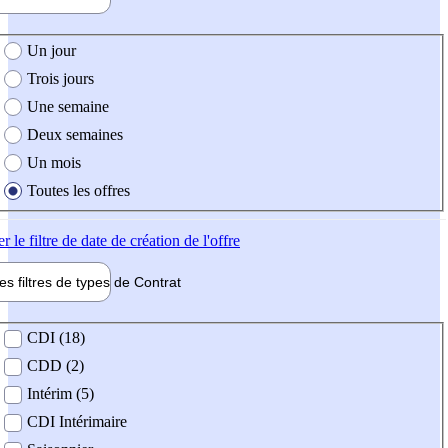
e création de l'offre
Un jour
Trois jours
Une semaine
Deux semaines
Un mois
Toutes les offres
er
le filtre de date de création de l'offre
les filtres de types de
Contrat
de contrat
CDI (18)
CDD (2)
Intérim (5)
CDI Intérimaire