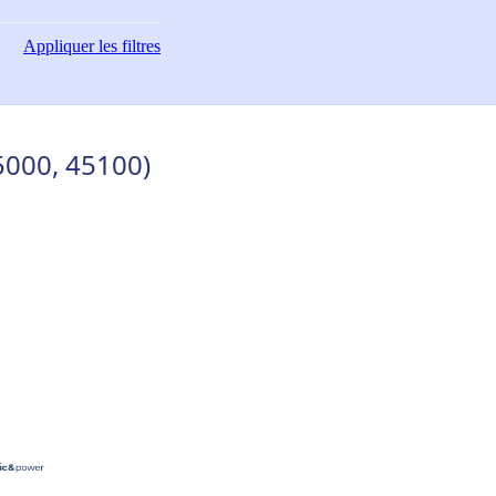
Appliquer
les filtres
5000, 45100)