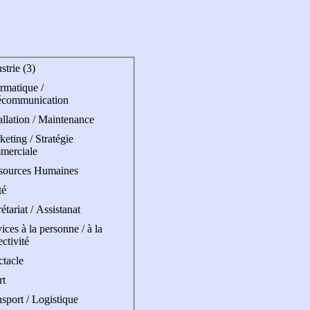
strie (3)
rmatique /
écommunication
allation / Maintenance
eting / Stratégie
merciale
sources Humaines
té
étariat / Assistanat
ices à la personne / à la
ectivité
ctacle
rt
sport / Logistique