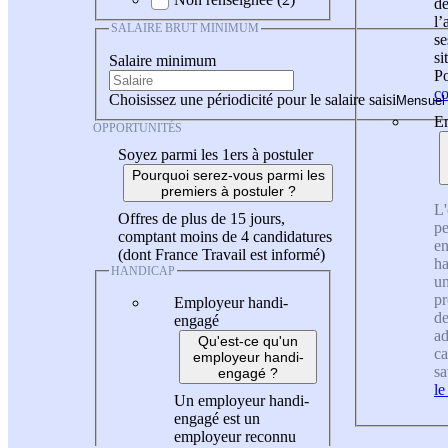
de
l
SALAIRE BRUT MINIMUM
se
si
Salaire minimum
Po
co
Choisissez une périodicité pour le salaire saisi
En
OPPORTUNITÉS
Soyez parmi les 1ers à postuler
Pourquoi serez-vous parmi les
premiers à postuler ?
L'
Offres de plus de 15 jours,
pe
comptant moins de 4 candidatures
en
(dont France Travail est informé)
ha
HANDICAP
un
pr
Employeur handi-
de
engagé
ad
Qu'est-ce qu'un
ca
employeur handi-
sa
engagé ?
le
Un employeur handi-
engagé est un
employeur reconnu