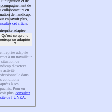
 l’intégration et de
’accompagnement de
s collaborateurs en
tuation de handicap.
ur en savoir plus,
nsultez cet article
.
treprise adaptée
Qu'est-ce qu'une
entreprise adaptée
?
entreprise adaptée
rmet à un travailleur
 situation de
ndicap d'exercer
e activité
ofessionnelle dans
s conditions
aptées à ses
pacités. Pour en
voir plus,
consultez
 site de l’UNEA
.