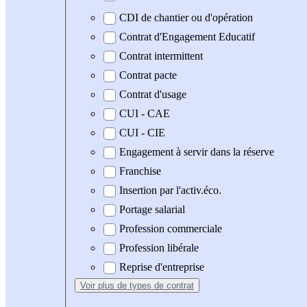
CDI de chantier ou d'opération
Contrat d'Engagement Educatif
Contrat intermittent
Contrat pacte
Contrat d'usage
CUI - CAE
CUI - CIE
Engagement à servir dans la réserve
Franchise
Insertion par l'activ.éco.
Portage salarial
Profession commerciale
Profession libérale
Reprise d'entreprise
Voir plus
de types de contrat