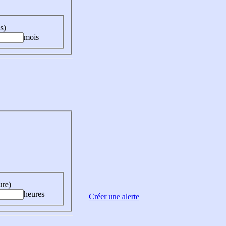
s)
mois
ure)
heures
Créer une alerte