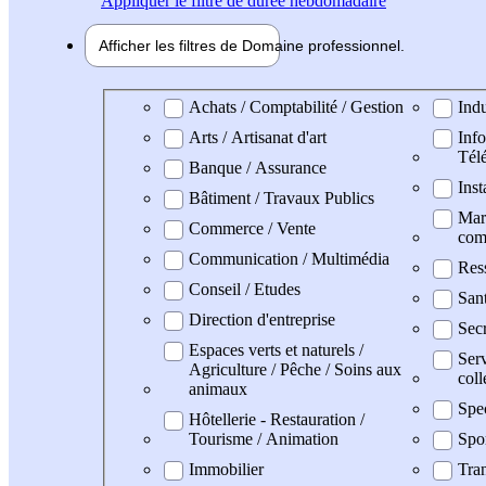
Appliquer
le filtre de durée hebdomadaire
Afficher les filtres de
Domaine pro
fessionnel
Domaine professionel
Achats / Comptabilité / Gestion
Indu
Arts / Artisanat d'art
Info
Tél
Banque / Assurance
Inst
Bâtiment / Travaux Publics
Mark
Commerce / Vente
com
Communication / Multimédia
Res
Conseil / Etudes
San
Direction d'entreprise
Secr
Espaces verts et naturels /
Serv
Agriculture / Pêche / Soins aux
coll
animaux
Spe
Hôtellerie - Restauration /
Tourisme / Animation
Spo
Immobilier
Tran