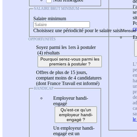
de
l
SALAIRE BRUT MINIMUM
se
si
Salaire minimum
Po
co
Choisissez une périodicité pour le salaire saisi
En
OPPORTUNITÉS
Soyez parmi les 1ers à postuler
(4)
résultats
Pourquoi serez-vous parmi les
L'
premiers à postuler ?
pe
Offres de plus de 15 jours,
en
comptant moins de 4 candidatures
ha
(dont France Travail est informé)
un
HANDICAP
pr
de
Employeur handi-
ad
engagé
ca
Qu'est-ce qu'un
sa
employeur handi-
le
engagé ?
Un employeur handi-
engagé est un