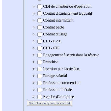
CDI de chantier ou d'opération
Contrat d'Engagement Educatif
Contrat intermittent
Contrat pacte
Contrat d'usage
CUI - CAE
CUI - CIE
Engagement à servir dans la réserve
Franchise
Insertion par l'activ.éco.
Portage salarial
Profession commerciale
Profession libérale
Reprise d'entreprise
Voir plus
de types de contrat