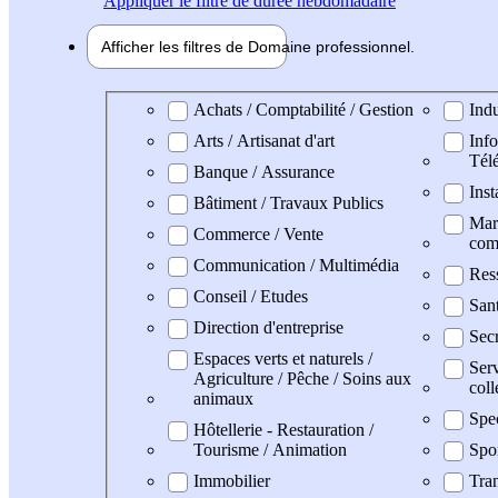
Appliquer
le filtre de durée hebdomadaire
Afficher les filtres de
Domaine pro
fessionnel
Domaine professionel
Achats / Comptabilité / Gestion
Indu
Arts / Artisanat d'art
Info
Tél
Banque / Assurance
Inst
Bâtiment / Travaux Publics
Mark
Commerce / Vente
com
Communication / Multimédia
Res
Conseil / Etudes
San
Direction d'entreprise
Secr
Espaces verts et naturels /
Serv
Agriculture / Pêche / Soins aux
coll
animaux
Spe
Hôtellerie - Restauration /
Tourisme / Animation
Spo
Immobilier
Tran