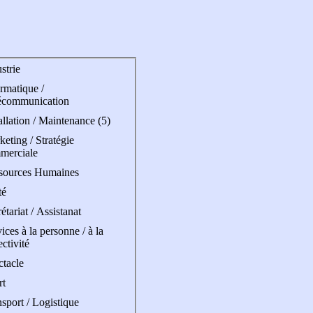
strie
rmatique /
écommunication
allation / Maintenance (5)
eting / Stratégie
merciale
sources Humaines
té
étariat / Assistanat
ices à la personne / à la
ectivité
ctacle
rt
sport / Logistique