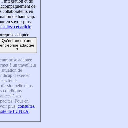
 l’intégration et de
’accompagnement de
s collaborateurs en
tuation de handicap.
ur en savoir plus,
nsultez cet article
.
treprise adaptée
Qu'est-ce qu'une
entreprise adaptée
?
entreprise adaptée
rmet à un travailleur
 situation de
ndicap d'exercer
e activité
ofessionnelle dans
s conditions
aptées à ses
pacités. Pour en
voir plus,
consultez
 site de l’UNEA
.