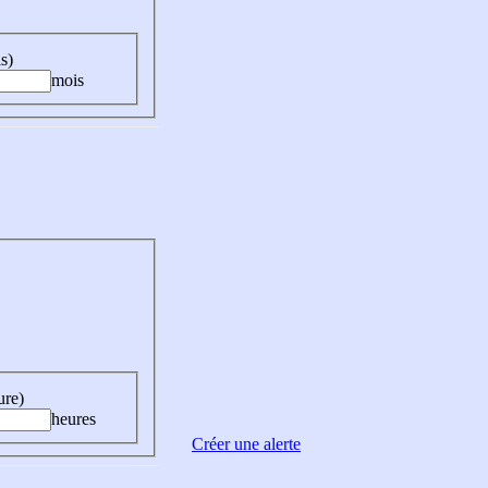
s)
mois
ure)
heures
Créer une alerte