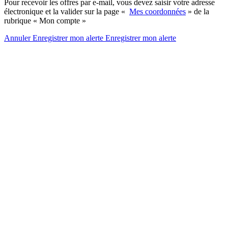
Pour recevoir les offres par e-mail, vous devez saisir votre adresse
électronique et la valider sur la page «
Mes coordonnées
» de la
rubrique « Mon compte »
Annuler
Enregistrer mon alerte
Enregistrer
mon alerte