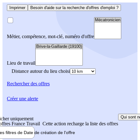
Imprimer
Besoin d'aide sur la recherche d'offres d'emploi ?
Métier, compétence, mot-clé, numéro d'offre
Lieu de travail
Distance autour du lieu choisi
Rechercher
des offres
Créer une alerte
Qui sont n
icher uniquement
 offres France Travail
Cette action recharge la liste des offres
les filtres de
Date de création
de l'offre