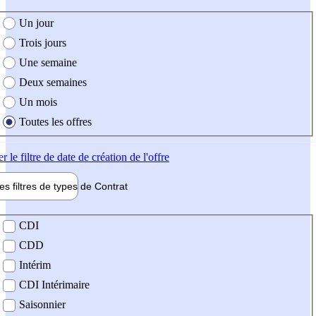
e création de l'offre
Un jour
Trois jours
Une semaine
Deux semaines
Un mois
Toutes les offres
er
le filtre de date de création de l'offre
les filtres de types de
Contrat
de contrat
CDI
CDD
Intérim
CDI Intérimaire
Saisonnier