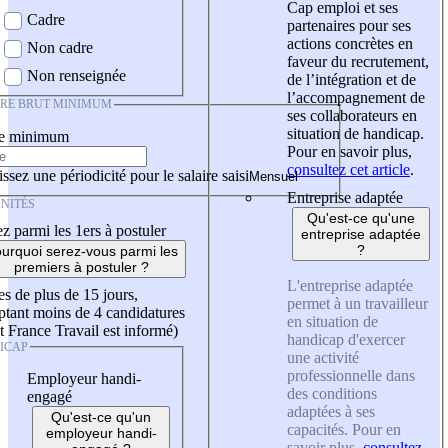
Cap emploi et ses
Cadre
partenaires pour ses
actions concrètes en
Non cadre
faveur du recrutement,
Non renseignée
de l’intégration et de
l’accompagnement de
IRE BRUT MINIMUM
ses collaborateurs en
situation de handicap.
re minimum
Pour en savoir plus,
consultez cet article
.
ssez une périodicité pour le salaire saisi
Entreprise adaptée
NITÉS
Qu'est-ce qu'une
z parmi les 1ers à postuler
entreprise adaptée
?
urquoi serez-vous parmi les
premiers à postuler ?
L'entreprise adaptée
es de plus de 15 jours,
permet à un travailleur
tant moins de 4 candidatures
en situation de
t France Travail est informé)
handicap d'exercer
ICAP
une activité
professionnelle dans
Employeur handi-
des conditions
engagé
adaptées à ses
Qu'est-ce qu'un
capacités. Pour en
employeur handi-
savoir plus,
consultez