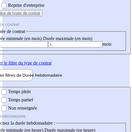
Reprise d'entreprise
plus
de types de contrat
 DE CONTRAT
ée de contrat
ée minimale (en mois)
Durée maximale (en mois)
mois
er
le filtre du type de contrat
les filtres de
Durée hebdo
madaire
 hebdomadaire
Temps plein
Temps partiel
Non renseignée
 HEBDOMADAIRE
cisez la durée hebdomadaire :
ée minimale (en heure)
Durée maximale (en heure)