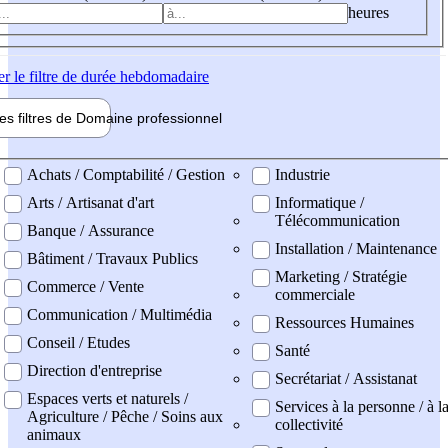
heures
er
le filtre de durée hebdomadaire
les filtres de
Domaine pro
fessionnel
ne professionel
Achats / Comptabilité / Gestion
Industrie
Arts / Artisanat d'art
Informatique /
Télécommunication
Banque / Assurance
Installation / Maintenance
Bâtiment / Travaux Publics
Marketing / Stratégie
Commerce / Vente
commerciale
Communication / Multimédia
Ressources Humaines
Conseil / Etudes
Santé
Direction d'entreprise
Secrétariat / Assistanat
Espaces verts et naturels /
Services à la personne / à l
Agriculture / Pêche / Soins aux
collectivité
animaux