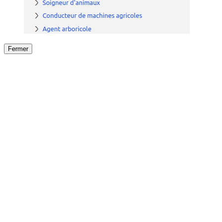
Fermer
Fermer
le détail de l'offre
/
Offre
sur
Offre précéden