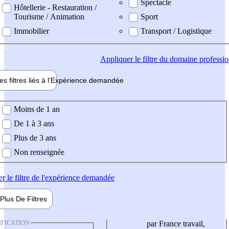
Spectacle
Hôtellerie - Restauration /
Tourisme / Animation
Sport
Immobilier
Transport / Logistique
Appliquer
le filtre du domaine professi
es filtres liés à l'
Expérience
demandée
ience demandée
Moins de 1 an
De 1 à 3 ans
Plus de 3 ans
Non renseignée
er
le filtre de l'expérience demandée
Plus De
Filtres
IFICATION
par France travail,