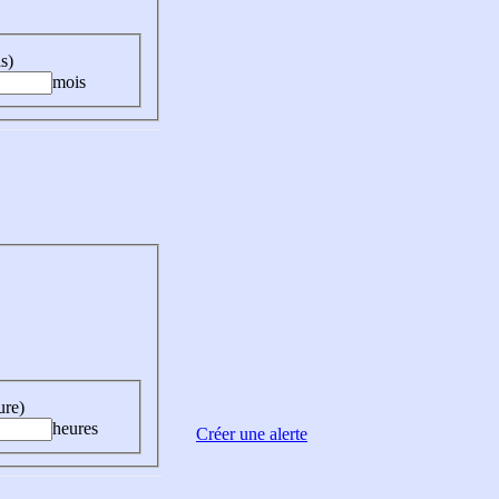
s)
mois
ure)
heures
Créer une alerte