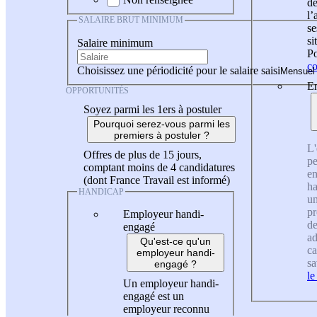
de
l
SALAIRE BRUT MINIMUM
se
si
Salaire minimum
Po
co
Choisissez une périodicité pour le salaire saisi
En
OPPORTUNITÉS
Soyez parmi les 1ers à postuler
Pourquoi serez-vous parmi les
premiers à postuler ?
L'
Offres de plus de 15 jours,
pe
comptant moins de 4 candidatures
en
(dont France Travail est informé)
ha
HANDICAP
un
pr
Employeur handi-
de
engagé
ad
Qu'est-ce qu'un
ca
employeur handi-
sa
engagé ?
le
Un employeur handi-
engagé est un
employeur reconnu