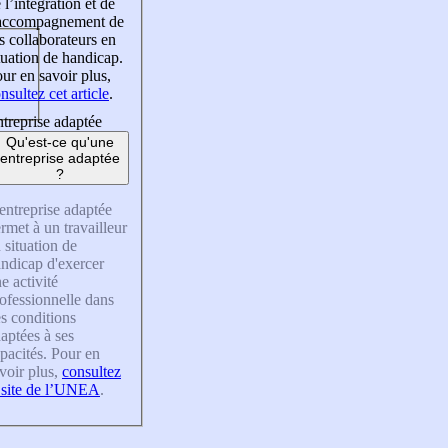
 l’intégration et de
’accompagnement de
s collaborateurs en
tuation de handicap.
ur en savoir plus,
nsultez cet article
.
treprise adaptée
Qu'est-ce qu'une
entreprise adaptée
?
entreprise adaptée
rmet à un travailleur
 situation de
ndicap d'exercer
e activité
ofessionnelle dans
s conditions
aptées à ses
pacités. Pour en
voir plus,
consultez
 site de l’UNEA
.