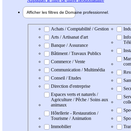
Appliquer
le filtre de durée hebdomadaire
Afficher les filtres de
Domaine pro
fessionnel
Domaine professionel
Achats / Comptabilité / Gestion
Indu
Arts / Artisanat d'art
Info
Tél
Banque / Assurance
Inst
Bâtiment / Travaux Publics
Mark
Commerce / Vente
com
Communication / Multimédia
Res
Conseil / Etudes
San
Direction d'entreprise
Secr
Espaces verts et naturels /
Serv
Agriculture / Pêche / Soins aux
coll
animaux
Spe
Hôtellerie - Restauration /
Tourisme / Animation
Spo
Immobilier
Tran