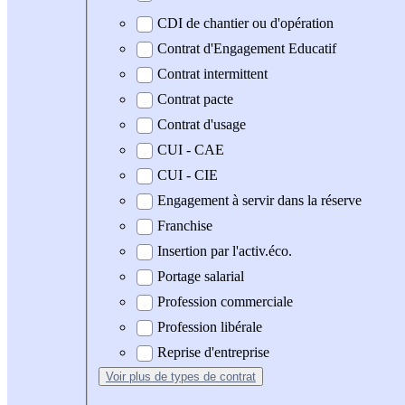
CDI de chantier ou d'opération
Contrat d'Engagement Educatif
Contrat intermittent
Contrat pacte
Contrat d'usage
CUI - CAE
CUI - CIE
Engagement à servir dans la réserve
Franchise
Insertion par l'activ.éco.
Portage salarial
Profession commerciale
Profession libérale
Reprise d'entreprise
Voir plus
de types de contrat