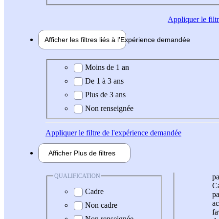
Appliquer
le fil
Afficher les filtres liés à l'
Expérience
demandée
Expérience demandée
Moins de 1 an
De 1 à 3 ans
Plus de 3 ans
Non renseignée
Appliquer
le filtre de l'expérience demandée
Afficher
Plus de
filtres
QUALIFICATION
pa
Ca
Cadre
pa
ac
Non cadre
fa
Non renseignée