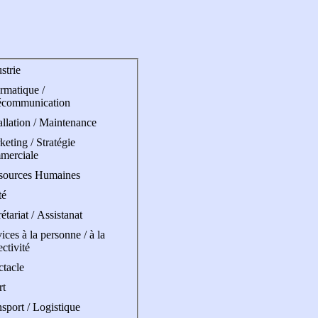
strie
rmatique /
écommunication
allation / Maintenance
eting / Stratégie
merciale
sources Humaines
té
étariat / Assistanat
ices à la personne / à la
ectivité
ctacle
rt
sport / Logistique