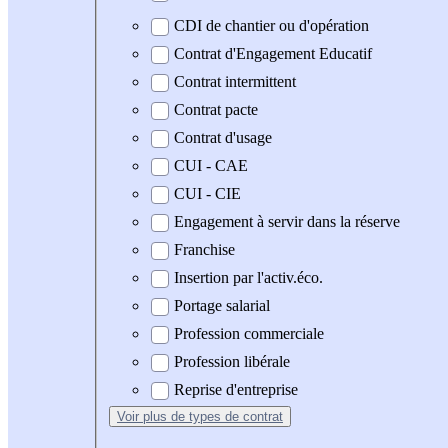
CDI de chantier ou d'opération
Contrat d'Engagement Educatif
Contrat intermittent
Contrat pacte
Contrat d'usage
CUI - CAE
CUI - CIE
Engagement à servir dans la réserve
Franchise
Insertion par l'activ.éco.
Portage salarial
Profession commerciale
Profession libérale
Reprise d'entreprise
Voir plus
de types de contrat