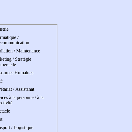
strie
rmatique /
écommunication
allation / Maintenance
eting / Stratégie
merciale
sources Humaines
té
étariat / Assistanat
ices à la personne / à la
ectivité
ctacle
rt
sport / Logistique