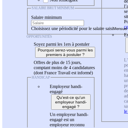
de
l
SALAIRE BRUT MINIMUM
se
si
Salaire minimum
Po
co
Choisissez une périodicité pour le salaire saisi
En
OPPORTUNITÉS
Soyez parmi les 1ers à postuler
Pourquoi serez-vous parmi les
premiers à postuler ?
L'
Offres de plus de 15 jours,
pe
comptant moins de 4 candidatures
en
(dont France Travail est informé)
ha
HANDICAP
un
pr
Employeur handi-
de
engagé
ad
Qu'est-ce qu'un
ca
employeur handi-
sa
engagé ?
le
Un employeur handi-
engagé est un
employeur reconnu