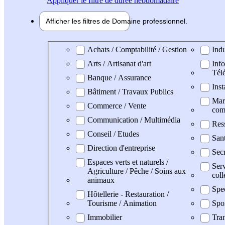
Appliquer
le filtre de durée hebdomadaire
Afficher les filtres de
Domaine pro
fessionnel
Domaine professionel
Achats / Comptabilité / Gestion
Indu
Arts / Artisanat d'art
Info
Tél
Banque / Assurance
Inst
Bâtiment / Travaux Publics
Mark
Commerce / Vente
com
Communication / Multimédia
Res
Conseil / Etudes
San
Direction d'entreprise
Secr
Espaces verts et naturels /
Serv
Agriculture / Pêche / Soins aux
coll
animaux
Spe
Hôtellerie - Restauration /
Tourisme / Animation
Spo
Immobilier
Tran