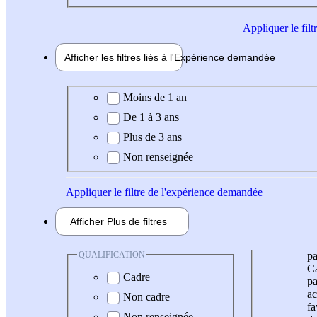
Appliquer
le fil
Afficher les filtres liés à l'
Expérience
demandée
Expérience demandée
Moins de 1 an
De 1 à 3 ans
Plus de 3 ans
Non renseignée
Appliquer
le filtre de l'expérience demandée
Afficher
Plus de
filtres
QUALIFICATION
pa
Ca
Cadre
pa
ac
Non cadre
fa
Non renseignée