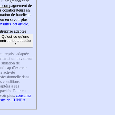
 l’intégration et de
’accompagnement de
s collaborateurs en
tuation de handicap.
ur en savoir plus,
nsultez cet article
.
treprise adaptée
Qu'est-ce qu'une
entreprise adaptée
?
entreprise adaptée
rmet à un travailleur
 situation de
ndicap d'exercer
e activité
ofessionnelle dans
s conditions
aptées à ses
pacités. Pour en
voir plus,
consultez
 site de l’UNEA
.