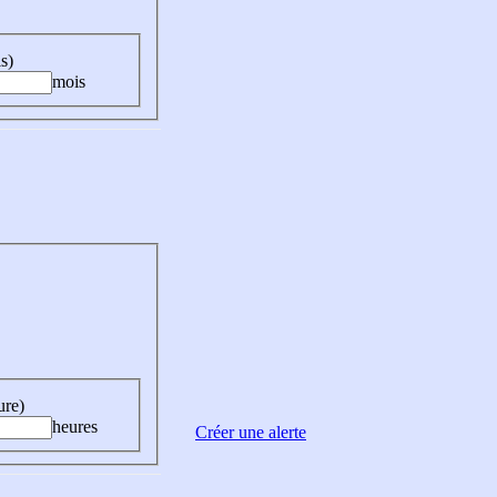
s)
mois
ure)
heures
Créer une alerte