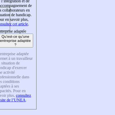
 l’intégration et de
’accompagnement de
s collaborateurs en
tuation de handicap.
ur en savoir plus,
nsultez cet article
.
treprise adaptée
Qu'est-ce qu'une
entreprise adaptée
?
entreprise adaptée
rmet à un travailleur
 situation de
ndicap d'exercer
e activité
ofessionnelle dans
s conditions
aptées à ses
pacités. Pour en
voir plus,
consultez
 site de l’UNEA
.