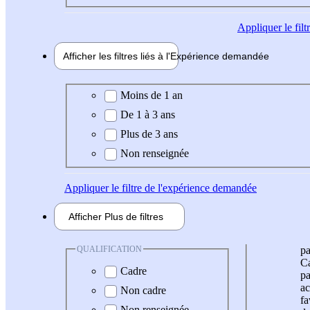
Appliquer
le fil
Afficher les filtres liés à l'
Expérience
demandée
Expérience demandée
Moins de 1 an
De 1 à 3 ans
Plus de 3 ans
Non renseignée
Appliquer
le filtre de l'expérience demandée
Afficher
Plus de
filtres
QUALIFICATION
pa
Ca
Cadre
pa
ac
Non cadre
fa
Non renseignée