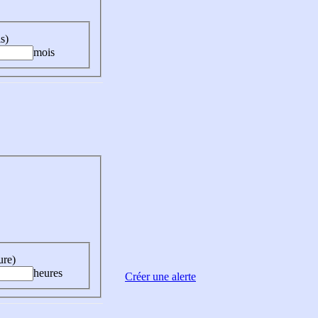
s)
mois
ure)
heures
Créer une alerte