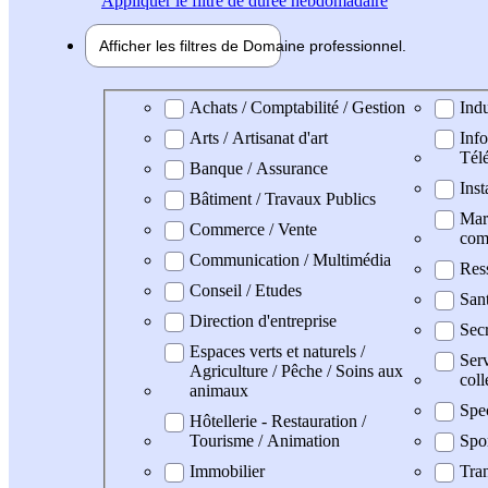
Appliquer
le filtre de durée hebdomadaire
Afficher les filtres de
Domaine pro
fessionnel
Domaine professionel
Achats / Comptabilité / Gestion
Indu
Arts / Artisanat d'art
Info
Tél
Banque / Assurance
Inst
Bâtiment / Travaux Publics
Mark
Commerce / Vente
com
Communication / Multimédia
Res
Conseil / Etudes
San
Direction d'entreprise
Secr
Espaces verts et naturels /
Serv
Agriculture / Pêche / Soins aux
coll
animaux
Spe
Hôtellerie - Restauration /
Tourisme / Animation
Spo
Immobilier
Tran