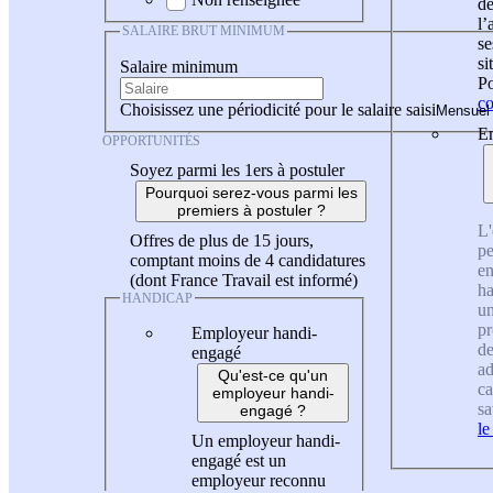
de
l
SALAIRE BRUT MINIMUM
se
si
Salaire minimum
Po
co
Choisissez une périodicité pour le salaire saisi
En
OPPORTUNITÉS
Soyez parmi les 1ers à postuler
Pourquoi serez-vous parmi les
premiers à postuler ?
L'
Offres de plus de 15 jours,
pe
comptant moins de 4 candidatures
en
(dont France Travail est informé)
ha
HANDICAP
un
pr
Employeur handi-
de
engagé
ad
Qu'est-ce qu'un
ca
employeur handi-
sa
engagé ?
le
Un employeur handi-
engagé est un
employeur reconnu