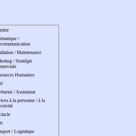
strie
rmatique /
écommunication
allation / Maintenance
eting / Stratégie
merciale
sources Humaines
té
étariat / Assistanat
ices à la personne / à la
ectivité
ctacle
rt
sport / Logistique