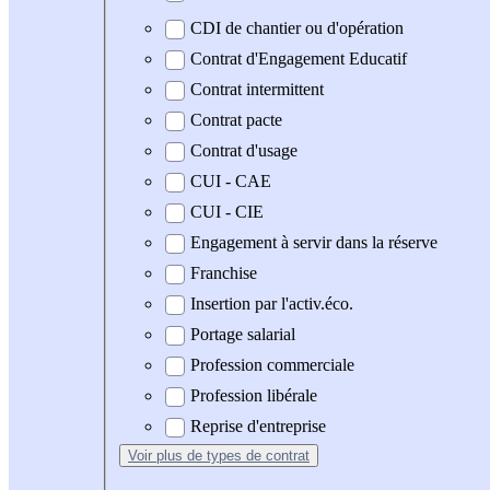
CDI de chantier ou d'opération
Contrat d'Engagement Educatif
Contrat intermittent
Contrat pacte
Contrat d'usage
CUI - CAE
CUI - CIE
Engagement à servir dans la réserve
Franchise
Insertion par l'activ.éco.
Portage salarial
Profession commerciale
Profession libérale
Reprise d'entreprise
Voir plus
de types de contrat