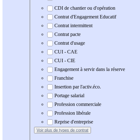
CDI de chantier ou d'opération
Contrat d'Engagement Educatif
Contrat intermittent
Contrat pacte
Contrat d'usage
CUI - CAE
CUI - CIE
Engagement à servir dans la réserve
Franchise
Insertion par l'activ.éco.
Portage salarial
Profession commerciale
Profession libérale
Reprise d'entreprise
Voir plus
de types de contrat