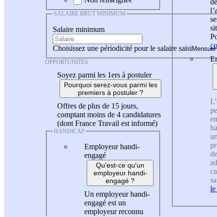
de
l
SALAIRE BRUT MINIMUM
se
si
Salaire minimum
Po
co
Choisissez une périodicité pour le salaire saisi
En
OPPORTUNITÉS
Soyez parmi les 1ers à postuler
Pourquoi serez-vous parmi les
premiers à postuler ?
L'
Offres de plus de 15 jours,
pe
comptant moins de 4 candidatures
en
(dont France Travail est informé)
ha
HANDICAP
un
pr
Employeur handi-
de
engagé
ad
Qu'est-ce qu'un
ca
employeur handi-
sa
engagé ?
le
Un employeur handi-
engagé est un
employeur reconnu