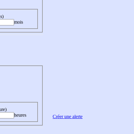
s)
mois
ure)
heures
Créer une alerte