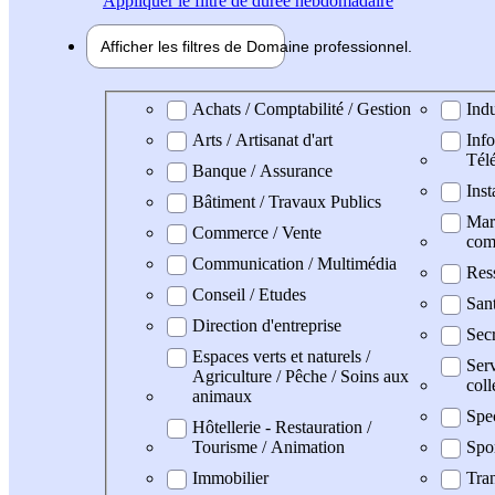
Appliquer
le filtre de durée hebdomadaire
Afficher les filtres de
Domaine pro
fessionnel
Domaine professionel
Achats / Comptabilité / Gestion
Indu
Arts / Artisanat d'art
Info
Tél
Banque / Assurance
Inst
Bâtiment / Travaux Publics
Mark
Commerce / Vente
com
Communication / Multimédia
Res
Conseil / Etudes
San
Direction d'entreprise
Secr
Espaces verts et naturels /
Serv
Agriculture / Pêche / Soins aux
coll
animaux
Spe
Hôtellerie - Restauration /
Tourisme / Animation
Spo
Immobilier
Tran