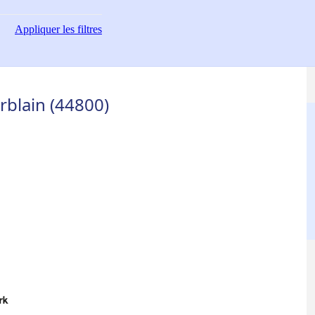
Appliquer
les filtres
rblain (44800)