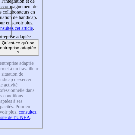
 l’intégration et de
’accompagnement de
s collaborateurs en
tuation de handicap.
ur en savoir plus,
nsultez cet article
.
treprise adaptée
Qu'est-ce qu'une
entreprise adaptée
?
entreprise adaptée
rmet à un travailleur
 situation de
ndicap d'exercer
e activité
ofessionnelle dans
s conditions
aptées à ses
pacités. Pour en
voir plus,
consultez
 site de l’UNEA
.