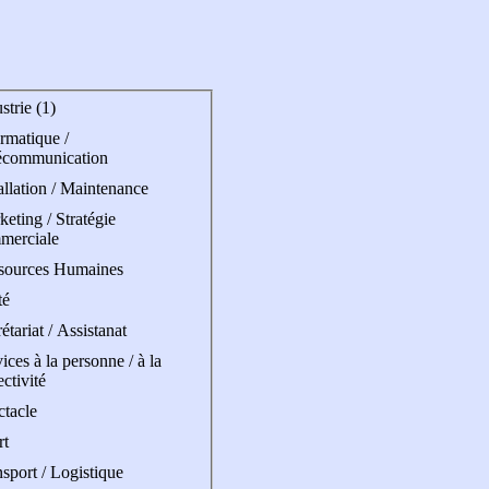
strie (1)
rmatique /
écommunication
allation / Maintenance
eting / Stratégie
merciale
sources Humaines
té
étariat / Assistanat
ices à la personne / à la
ectivité
ctacle
rt
sport / Logistique