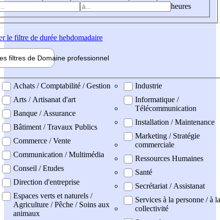
heures
er
le filtre de durée hebdomadaire
les filtres de
Domaine pro
fessionnel
ne professionel
Achats / Comptabilité / Gestion
Industrie
Arts / Artisanat d'art
Informatique /
Télécommunication
Banque / Assurance
Installation / Maintenance
Bâtiment / Travaux Publics
Marketing / Stratégie
Commerce / Vente
commerciale
Communication / Multimédia
Ressources Humaines
Conseil / Etudes
Santé
Direction d'entreprise
Secrétariat / Assistanat
Espaces verts et naturels /
Services à la personne / à l
Agriculture / Pêche / Soins aux
collectivité
animaux