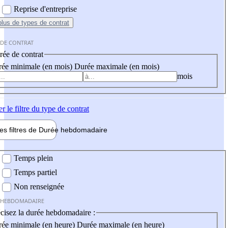
Reprise d'entreprise
plus
de types de contrat
 DE CONTRAT
ée de contrat
ée minimale (en mois)
Durée maximale (en mois)
mois
er
le filtre du type de contrat
les filtres de
Durée hebdo
madaire
 hebdomadaire
Temps plein
Temps partiel
Non renseignée
 HEBDOMADAIRE
cisez la durée hebdomadaire :
ée minimale (en heure)
Durée maximale (en heure)