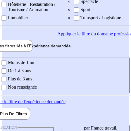
Spectacle
Hôtellerie - Restauration /
Tourisme / Animation
Sport
Immobilier
Transport / Logistique
Appliquer
le filtre du domaine professi
es filtres liés à l'
Expérience
demandée
ience demandée
Moins de 1 an
De 1 à 3 ans
Plus de 3 ans
Non renseignée
er
le filtre de l'expérience demandée
Plus De
Filtres
IFICATION
par France travail,