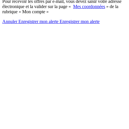
Pour recevoir les offres par e-mail, vous devez saisir votre adresse
électronique et la valider sur la page «
Mes coordonnées
» de la
rubrique « Mon compte »
Annuler
Enregistrer mon alerte
Enregistrer
mon alerte