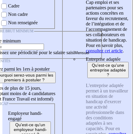
Cap emploi et ses
Cadre
partenaires pour ses
actions concrètes en
Non cadre
faveur du recrutement,
Non renseignée
de l’intégration et de
l’accompagnement de
IRE BRUT MINIMUM
ses collaborateurs en
situation de handicap.
re minimum
Pour en savoir plus,
consultez cet article
.
ssez une périodicité pour le salaire saisi
Entreprise adaptée
NITÉS
Qu'est-ce qu'une
z parmi les 1ers à postuler
entreprise adaptée
?
urquoi serez-vous parmi les
premiers à postuler ?
L'entreprise adaptée
es de plus de 15 jours,
permet à un travailleur
tant moins de 4 candidatures
en situation de
t France Travail est informé)
handicap d'exercer
ICAP
une activité
professionnelle dans
Employeur handi-
des conditions
engagé
adaptées à ses
Qu'est-ce qu'un
capacités. Pour en
employeur handi-
savoir plus,
consultez