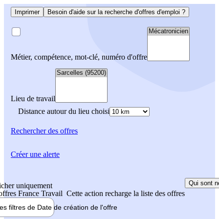
Imprimer
Besoin d'aide sur la recherche d'offres d'emploi ?
Métier, compétence, mot-clé, numéro d'offre
Lieu de travail
Distance autour du lieu choisi
Rechercher
des offres
Créer une alerte
Qui sont n
icher uniquement
 offres France Travail
Cette action recharge la liste des offres
les filtres de
Date de création
de l'offre