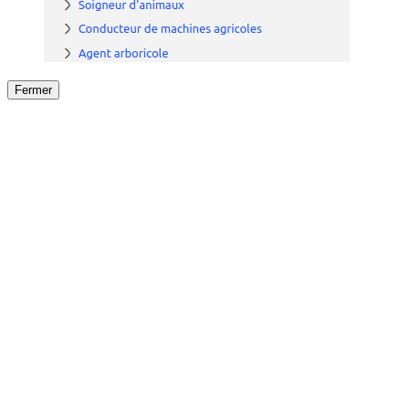
Fermer
Fermer
le détail de l'offre
/
Offre
sur
Offre précéden