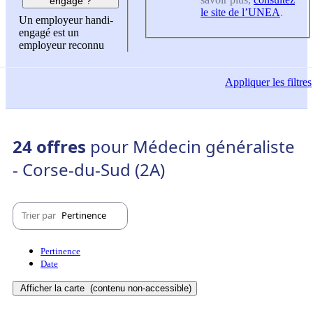
engagé ?
le site de l’UNEA
.
Un employeur handi-
engagé est un
employeur reconnu
Appliquer
les filtres
24 offres
pour Médecin généraliste
- Corse-du-Sud (2A)
Trier par
Pertinence
Pertinence
Date
Afficher la carte
(contenu non-accessible)