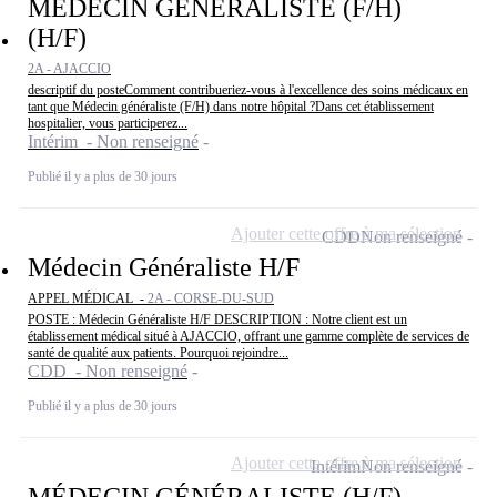
MÉDECIN GÉNÉRALISTE (F/H)
(H/F)
2A - AJACCIO
descriptif du posteComment contribueriez-vous à l'excellence des soins médicaux en
tant que Médecin généraliste (F/H) dans notre hôpital ?Dans cet établissement
hospitalier, vous participerez...
Intérim - Non renseigné
Publié il y a plus de 30 jours
Ajouter cette offre à ma sélection
CDD
Non renseigné
Médecin Généraliste H/F
APPEL MÉDICAL -
2A - CORSE-DU-SUD
POSTE : Médecin Généraliste H/F DESCRIPTION : Notre client est un
établissement médical situé à AJACCIO, offrant une gamme complète de services de
santé de qualité aux patients. Pourquoi rejoindre...
CDD - Non renseigné
Publié il y a plus de 30 jours
Ajouter cette offre à ma sélection
Intérim
Non renseigné
MÉDECIN GÉNÉRALISTE (H/F)