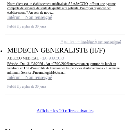
Notre client est un établissement médical situé à AJACCIO, offrant une gamme
complète de services de santé de qualité aux patients. Pourquoi rejoindre cet
établissement ? Au sein de notre...
Intérim - Non renseigné
Publié il y a plus de 30 jours
Ajouter cette offre à ma sélection
Intérim
Non renseigné
MEDECIN GENERALISTE (H/F)
ADECCO MEDICAL -
2A - AJACCIO
Période : Du : 31/08/2026 - Au : 07/09/2026Intervention en journée du lundi au
vendredi en CSGPossibilité de fractionner les périodes d'interventions - 1 semaine
minimum Service :PneumologieMédecin...
Intérim - Non renseigné
Publié il y a plus de 30 jours
Afficher les 20 offres suivantes