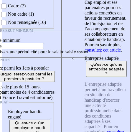
Cap emploi et ses
Cadre (7)
partenaires pour ses
actions concrètes en
Non cadre (1)
faveur du recrutement,
Non renseignée (16)
de l’intégration et de
l’accompagnement de
IRE BRUT MINIMUM
ses collaborateurs en
situation de handicap.
re minimum
Pour en savoir plus,
consultez cet article
.
ssez une périodicité pour le salaire saisi
Entreprise adaptée
NITÉS
Qu'est-ce qu'une
z parmi les 1ers à postuler
entreprise adaptée
?
urquoi serez-vous parmi les
premiers à postuler ?
L'entreprise adaptée
es de plus de 15 jours,
permet à un travailleur
tant moins de 4 candidatures
en situation de
t France Travail est informé)
handicap d'exercer
ICAP
une activité
professionnelle dans
Employeur handi-
des conditions
engagé
adaptées à ses
Qu'est-ce qu'un
capacités. Pour en
employeur handi-
savoir plus,
consultez