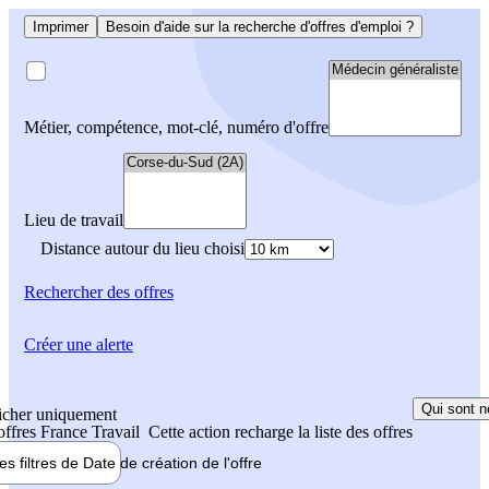
Imprimer
Besoin d'aide sur la recherche d'offres d'emploi ?
Métier, compétence, mot-clé, numéro d'offre
Lieu de travail
Distance autour du lieu choisi
Rechercher
des offres
Créer une alerte
Qui sont n
icher uniquement
 offres France Travail
Cette action recharge la liste des offres
les filtres de
Date de création
de l'offre