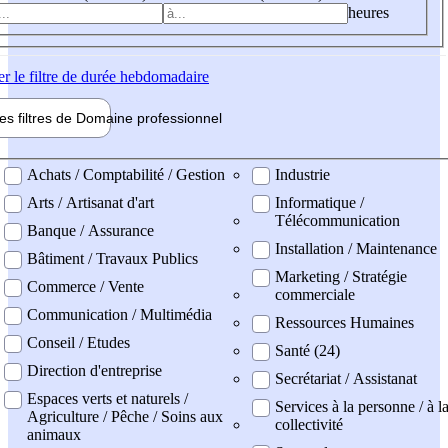
heures
er
le filtre de durée hebdomadaire
les filtres de
Domaine pro
fessionnel
ne professionel
Achats / Comptabilité / Gestion
Industrie
Arts / Artisanat d'art
Informatique /
Télécommunication
Banque / Assurance
Installation / Maintenance
Bâtiment / Travaux Publics
Marketing / Stratégie
Commerce / Vente
commerciale
Communication / Multimédia
Ressources Humaines
Conseil / Etudes
Santé (24)
Direction d'entreprise
Secrétariat / Assistanat
Espaces verts et naturels /
Services à la personne / à l
Agriculture / Pêche / Soins aux
collectivité
animaux