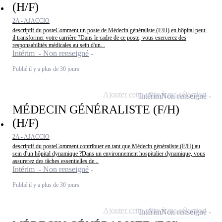
(H/F)
2A - AJACCIO
descriptif du posteComment un poste de Médecin généraliste (F/H) en hôpital peut-
il transformer votre carrière ?Dans le cadre de ce poste, vous exercerez des
responsabilités médicales au sein d'un...
Intérim - Non renseigné
Publié il y a plus de 30 jours
Ajouter cette offre à ma sélection
Intérim
Non renseigné
MÉDECIN GÉNÉRALISTE (F/H)
(H/F)
2A - AJACCIO
descriptif du posteComment contribuer en tant que Médecin généraliste (F/H) au
sein d'un hôpital dynamique ?Dans un environnement hospitalier dynamique, vous
assurerez des tâches essentielles de...
Intérim - Non renseigné
Publié il y a plus de 30 jours
Ajouter cette offre à ma sélection
Intérim
Non renseigné