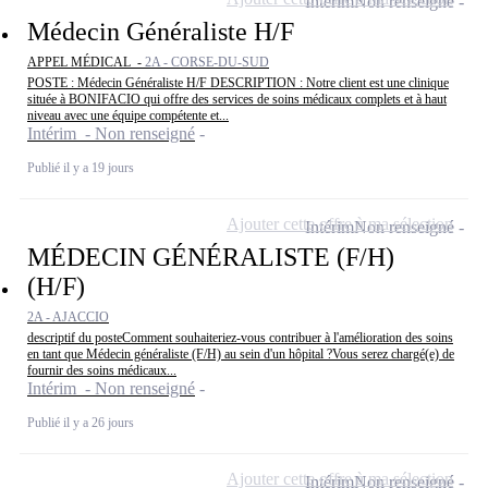
Intérim
Non renseigné
Médecin Généraliste H/F
APPEL MÉDICAL -
2A - CORSE-DU-SUD
POSTE : Médecin Généraliste H/F DESCRIPTION : Notre client est une clinique
située à BONIFACIO qui offre des services de soins médicaux complets et à haut
niveau avec une équipe compétente et...
Intérim - Non renseigné
Publié il y a 19 jours
Ajouter cette offre à ma sélection
Intérim
Non renseigné
MÉDECIN GÉNÉRALISTE (F/H)
(H/F)
2A - AJACCIO
descriptif du posteComment souhaiteriez-vous contribuer à l'amélioration des soins
en tant que Médecin généraliste (F/H) au sein d'un hôpital ?Vous serez chargé(e) de
fournir des soins médicaux...
Intérim - Non renseigné
Publié il y a 26 jours
Ajouter cette offre à ma sélection
Intérim
Non renseigné