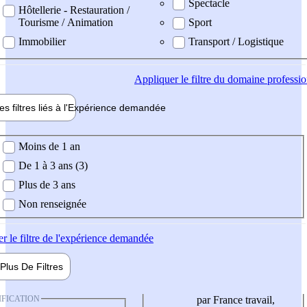
Spectacle
Hôtellerie - Restauration /
Tourisme / Animation
Sport
Immobilier
Transport / Logistique
Appliquer
le filtre du domaine professi
es filtres liés à l'
Expérience
demandée
ience demandée
Moins de 1 an
De 1 à 3 ans (3)
Plus de 3 ans
Non renseignée
er
le filtre de l'expérience demandée
Plus De
Filtres
IFICATION
par France travail,