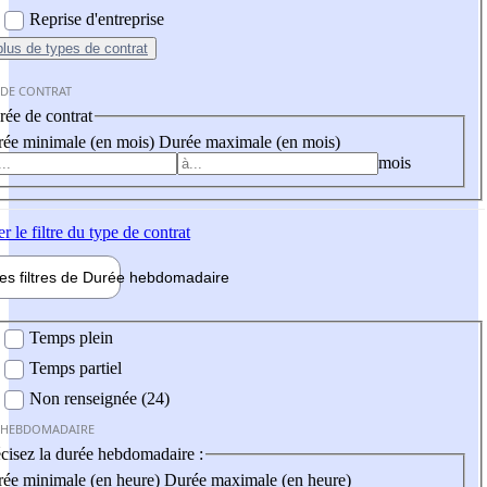
Reprise d'entreprise
plus
de types de contrat
 DE CONTRAT
ée de contrat
ée minimale (en mois)
Durée maximale (en mois)
mois
er
le filtre du type de contrat
les filtres de
Durée hebdo
madaire
 hebdomadaire
Temps plein
Temps partiel
Non renseignée (24)
 HEBDOMADAIRE
cisez la durée hebdomadaire :
ée minimale (en heure)
Durée maximale (en heure)