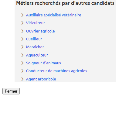
Fermer
Fermer
le détail de l'offre
/
Offre
sur
Offre précéden