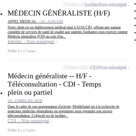
Ajouter cette offre à ma sélection
Intérim
Non renseigné
MÉDECIN GÉNÉRALISTE (H/F)
APPEL MEDICAL -
2A - AJACCIO
Notre client est un établissement médical situé à AJACCIO, offrant une gamme
complète de services de santé de qualité aux patients.Souhaitez-vous exercer comme
Médecin généraliste (F/H) au sein d'un...
Intérim - Non renseigné
Publié il y a 5 jours
Ajouter cette offre à ma sélection
CDI
Non renseigné
Médecin généraliste -- H/F -
Téléconsultation - CDI - Temps
plein ou partiel
2A - CORSE-DU-SUD
Dans le cadre de son augmentation d'activité, MedikSanté est à la recherche de
praticiens médecins généralistes ou urgentistes pour rejoindre son service
téléconsultation. L'objectif est de faciliter...
CDI - Non renseigné
Publié il y a 5 jours