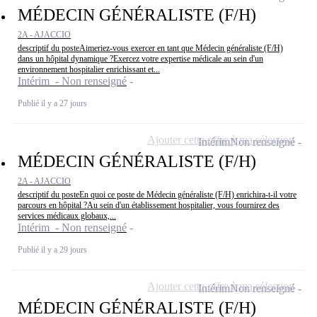
MÉDECIN GÉNÉRALISTE (F/H)
2A - AJACCIO
descriptif du posteAimeriez-vous exercer en tant que Médecin généraliste (F/H)
dans un hôpital dynamique ?Exercez votre expertise médicale au sein d'un
environnement hospitalier enrichissant et...
Intérim - Non renseigné
Publié il y a 27 jours
Ajouter cette offre à ma sélection
Intérim
Non renseigné
MÉDECIN GÉNÉRALISTE (F/H)
2A - AJACCIO
descriptif du posteEn quoi ce poste de Médecin généraliste (F/H) enrichira-t-il votre
parcours en hôpital ?Au sein d'un établissement hospitalier, vous fournirez des
services médicaux globaux,...
Intérim - Non renseigné
Publié il y a 29 jours
Ajouter cette offre à ma sélection
Intérim
Non renseigné
MÉDECIN GÉNÉRALISTE (F/H)