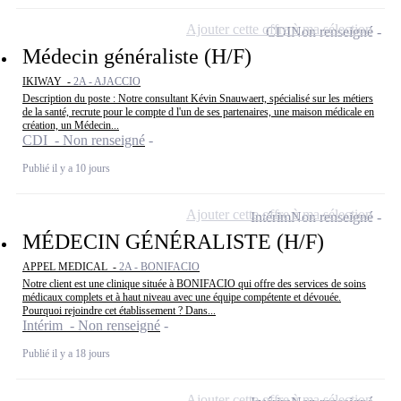
Ajouter cette offre à ma sélection
CDI
Non renseigné
Médecin généraliste (H/F)
IKIWAY -
2A - AJACCIO
Description du poste : Notre consultant Kévin Snauwaert, spécialisé sur les métiers
de la santé, recrute pour le compte d l'un de ses partenaires, une maison médicale en
création, un Médecin...
CDI - Non renseigné
Publié il y a 10 jours
Ajouter cette offre à ma sélection
Intérim
Non renseigné
MÉDECIN GÉNÉRALISTE (H/F)
APPEL MEDICAL -
2A - BONIFACIO
Notre client est une clinique située à BONIFACIO qui offre des services de soins
médicaux complets et à haut niveau avec une équipe compétente et dévouée.
Pourquoi rejoindre cet établissement ? Dans...
Intérim - Non renseigné
Publié il y a 18 jours
Ajouter cette offre à ma sélection