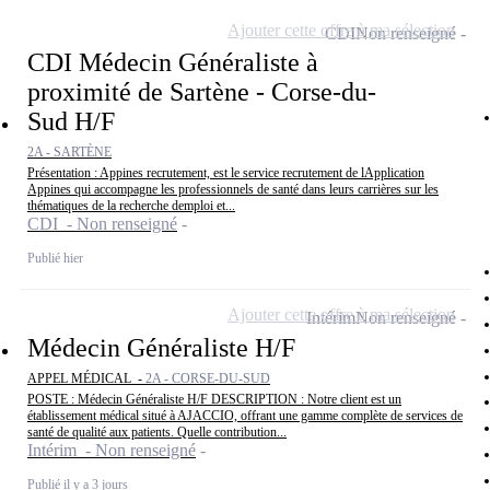
Ajouter cette offre à ma sélection
CDI
Non renseigné
CDI Médecin Généraliste à
proximité de Sartène - Corse-du-
Sud H/F
2A - SARTÈNE
Présentation : Appines recrutement, est le service recrutement de lApplication
Appines qui accompagne les professionnels de santé dans leurs carrières sur les
thématiques de la recherche demploi et...
CDI - Non renseigné
Publié hier
Ajouter cette offre à ma sélection
Intérim
Non renseigné
Médecin Généraliste H/F
APPEL MÉDICAL -
2A - CORSE-DU-SUD
POSTE : Médecin Généraliste H/F DESCRIPTION : Notre client est un
établissement médical situé à AJACCIO, offrant une gamme complète de services de
santé de qualité aux patients. Quelle contribution...
Intérim - Non renseigné
Publié il y a 3 jours