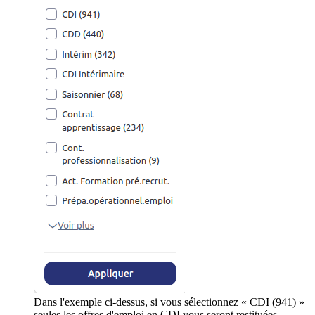
Dans l'exemple ci-dessus, si vous sélectionnez « CDI (941) »
seules les offres d'emploi en CDI vous seront restituées.