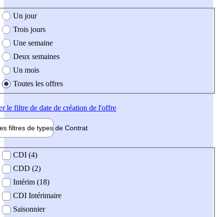
e création de l'offre
Un jour
Trois jours
Une semaine
Deux semaines
Un mois
Toutes les offres
er
le filtre de date de création de l'offre
les filtres de types de
Contrat
de contrat
CDI (4)
CDD (2)
Intérim (18)
CDI Intérimaire
Saisonnier