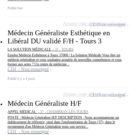
Publié hier
Ajouter cette offre à ma sélection
CDI
Non renseigné
Médecin Généraliste Esthétique en
Libéral DU validé F/H - Tours 3
LA SOLUTION MÉDICALE -
37 - TOURS
Emploi Médecin Esthétique à Tours 37000 / La Solution Médicale Vous êtes un
médecin généraliste et vous souhaitez acquérir de nouvelles compétences et vous
former aux actes ? Un centre de médecine...
CDI - Non renseigné
Publié il y a 4 jours
Ajouter cette offre à ma sélection
CDI
Non renseigné
Médecin Généraliste H/F
APPEL MÉDICAL -
37 - CHAMBRAY-LÈS-TOURS
POSTE : Médecin Généraliste H/F DESCRIPTION : Nous accompagnons un
établissement de référence, situé dans l'agglomération de Tours (37), dans le
recrutement d'un Médecin Généraliste pour son service...
CDI - Non renseigné