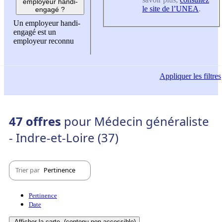
employeur handi-
le site de l’UNEA
.
engagé ?
Un employeur handi-
engagé est un
employeur reconnu
Appliquer
les filtres
47 offres
pour Médecin généraliste
- Indre-et-Loire (37)
Trier par
Pertinence
Pertinence
Date
Afficher la carte
(contenu non-accessible)