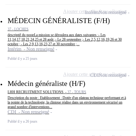
Ajouter cette offre à ma sélection
Intérim
Non renseigné
MÉDECIN GÉNÉRALISTE (F/H)
37 - LOCHES
descriptif du posteLa mission se déroulera aux dates suivantes :- Les
11,14,17,18,21,24,25 et 28 août ;- Le 28 septembre ;- Les 2,5,12,16,19,26 et 30
octobre ; - Les 2,9,13,16,23,27 et 30 novembre ;...
Intérim - Non renseigné
Publié il y a 25 jours
Ajouter cette offre à ma sélection
CDI
Non renseigné
Médecin généraliste (H/F)
LHH RECRUITMENT SOLUTIONS -
37 - TOURS
Description du poste : Etablissement : Dotée d'un plateau technique performant et à
la pointe de la technologie, la clinique réalise dans un environnement sécurisé un
grand nombre d'interventions...
CDI - Non renseigné
Publié il y a 26 jours