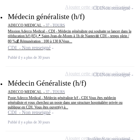
Ajouter cette offre à ma sélection
CDI
Non renseigné
Médecin généraliste (h/f)
ADECCO MEDICAL -
37 - TOURS
Mission Adecco Medical – CDI - Médecin généraliste qui souhaite se lancer dans la
rééducation h/f (85)📍 Saint-Jean-de-Monts à 1h de Nantes📅 CDI – temps plein /
80 %💰 Rémunération : 100 à 130 KVous...
CDI - Non renseigné
Publié il y a plus de 30 jours
Ajouter cette offre à ma sélection
CDI
Non renseigné
Médecin Généraliste (h/f)
ADECCO MEDICAL -
37 - TOURS
Poste Adecco Medical - Médecin généraliste h/f - CDI Vous êtes médecin
généraliste et vous cherchez un poste dans une structure hospitalière privée ou
publique en CDI. Vous êtes ouvert(e) à...
CDI - Non renseigné
Publié il y a plus de 30 jours
Ajouter cette offre à ma sélection
Intérim
Non renseigné