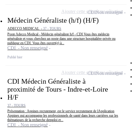
Ajouter cette offre à ma sélection
CDI
Non renseigné
Médecin Généraliste (h/f) (H/F)
ADECCO MEDICAL -
37 - TOURS
Poste Adecco Medical - Médecin généraliste h/f - CDI Vous êtes médecin
généraliste et vous cherchez un poste dans une structure hospitalière privée ou
publique en CDI. Vous êtes ouvert(e) à...
CDI - Non renseigné
Publié hier
Ajouter cette offre à ma sélection
CDI
Non renseigné
CDI Médecin Généraliste à
proximité de Tours - Indre-et-Loire
H/F
37 - TOURS
Présentation : Appines recrutement, est le service recrutement de lApplication
Appines qui accompagne les professionnels de santé dans leurs carrières sur les
thématiques de la recherche demploi et...
CDI - Non renseigné