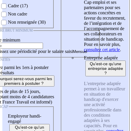
Cap emploi et ses
Cadre (17)
partenaires pour ses
actions concrètes en
Non cadre
faveur du recrutement,
Non renseignée (30)
de l’intégration et de
l’accompagnement de
IRE BRUT MINIMUM
ses collaborateurs en
situation de handicap.
re minimum
Pour en savoir plus,
consultez cet article
.
ssez une périodicité pour le salaire saisi
Entreprise adaptée
NITÉS
Qu'est-ce qu'une
z parmi les 1ers à postuler
entreprise adaptée
résultats
?
urquoi serez-vous parmi les
L'entreprise adaptée
premiers à postuler ?
permet à un travailleur
es de plus de 15 jours,
en situation de
tant moins de 4 candidatures
handicap d'exercer
t France Travail est informé)
une activité
ICAP
professionnelle dans
des conditions
Employeur handi-
adaptées à ses
engagé
capacités. Pour en
Qu'est-ce qu'un
savoir plus,
consultez