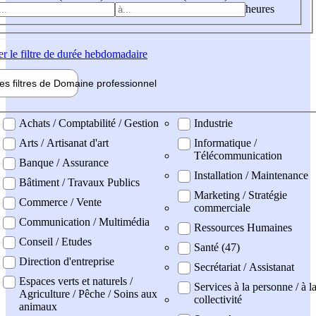
heures
er
le filtre de durée hebdomadaire
les filtres de
Domaine pro
fessionnel
ne professionel
Achats / Comptabilité / Gestion
Industrie
Arts / Artisanat d'art
Informatique /
Télécommunication
Banque / Assurance
Installation / Maintenance
Bâtiment / Travaux Publics
Marketing / Stratégie
Commerce / Vente
commerciale
Communication / Multimédia
Ressources Humaines
Conseil / Etudes
Santé (47)
Direction d'entreprise
Secrétariat / Assistanat
Espaces verts et naturels /
Services à la personne / à l
Agriculture / Pêche / Soins aux
collectivité
animaux