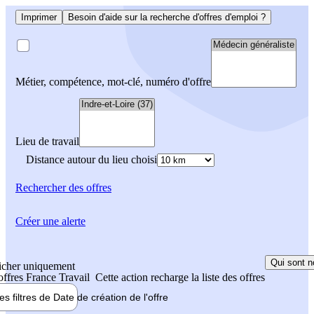
Imprimer
Besoin d'aide sur la recherche d'offres d'emploi ?
Métier, compétence, mot-clé, numéro d'offre
Lieu de travail
Distance autour du lieu choisi
Rechercher
des offres
Créer une alerte
Qui sont n
icher uniquement
 offres France Travail
Cette action recharge la liste des offres
les filtres de
Date de création
de l'offre