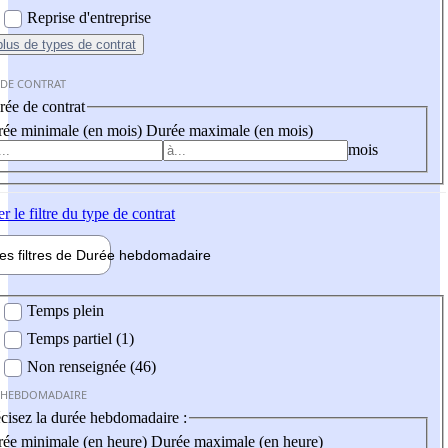
Reprise d'entreprise
plus
de types de contrat
 DE CONTRAT
ée de contrat
ée minimale (en mois)
Durée maximale (en mois)
mois
er
le filtre du type de contrat
les filtres de
Durée hebdo
madaire
 hebdomadaire
Temps plein
Temps partiel (1)
Non renseignée (46)
 HEBDOMADAIRE
cisez la durée hebdomadaire :
ée minimale (en heure)
Durée maximale (en heure)