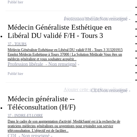
Publié hier
Ajouter cette offre à ma sélection
Profession libérale
Non renseigné
Médecin Généraliste Esthétique en
Libéral DU validé F/H - Tours 3
37 - TOURS
Médecin Généraliste Esthétique en Libéral DU validé F/H - Tours 3 313201915
Emploi Médecin Esthétique à Tours 37000 / La Solution Médicale Vous êtes un
médecin généraliste et vous souhaitez acquérir...
Profession libérale - Non renseigné
Publié hier
Ajouter cette offre à ma sélection
CDI
Non renseigné
Médecin généraliste --
Téléconsultation (H/F)
37 - INDRE-ET-LOIRE
Dans le cadre de son augmentation d'activité, MedikSanté est à la recherche de
praticiens médecins généralistes ou urgentistes pour rejoindre son service
téléconsultation. L'objectif est de faciliter...
CDI - Non renseigné