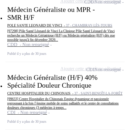
Ajouter cette offre à ma sélection
CDD
Non renseigné
Médecin Généraliste ou MPR -
SMR H/F
POLE SANTE LEONARD DE VINCI -
37 - CHAMBRAY-LÈS-TOURS
[97298] Pôle Santé Léonard de Vinci La Clinique Pôle Santé Léonard de Vinci
recherche un Médecin Gériatrique (H/F) ou Médecin généraliste (H/F) dès que
possible jusqu'à fin décembre 2026...
CDD - Non renseigné
Publié il y a plus de 30 jours
Ajouter cette offre à ma sélection
CDI
Non renseigné
Médecin Généraliste (H/F) 40%
Spécialité Douleur Chronique
CENTRE HOSPITALIER DU CHINONAIS -
37 - SAINT-BENOÎT-LA-FORÊT
[99633] Centre Hospitalier du Chinonais Equipe dynamique et passionnée
regroupant à la fois l’équipe mobile de soins palliatifs et le centre de consultations
douleurs chroniques (3 médecins à temps...
CDI - Non renseigné
Publié il y a plus de 30 jours