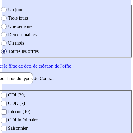
e création de l'offre
Un jour
Trois jours
Une semaine
Deux semaines
Un mois
Toutes les offres
er
le filtre de date de création de l'offre
les filtres de types de
Contrat
de contrat
CDI (29)
CDD (7)
Intérim (10)
CDI Intérimaire
Saisonnier