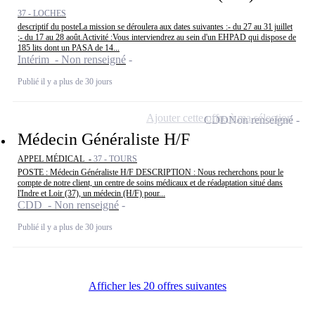
37 - LOCHES
descriptif du posteLa mission se déroulera aux dates suivantes :- du 27 au 31 juillet
;- du 17 au 28 août.Activité :Vous interviendrez au sein d'un EHPAD qui dispose de
185 lits dont un PASA de 14...
Intérim - Non renseigné
Publié il y a plus de 30 jours
Ajouter cette offre à ma sélection
CDD
Non renseigné
Médecin Généraliste H/F
APPEL MÉDICAL -
37 - TOURS
POSTE : Médecin Généraliste H/F DESCRIPTION : Nous recherchons pour le
compte de notre client, un centre de soins médicaux et de réadaptation situé dans
l'Indre et Loir (37), un médecin (H/F) pour...
CDD - Non renseigné
Publié il y a plus de 30 jours
Afficher les 20 offres suivantes