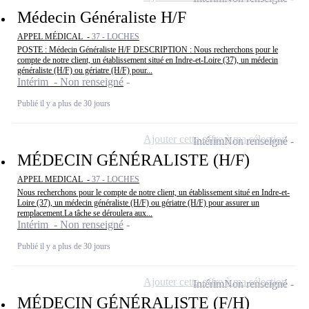
Médecin Généraliste H/F
APPEL MÉDICAL -
37 - LOCHES
POSTE : Médecin Généraliste H/F DESCRIPTION : Nous recherchons pour le
compte de notre client, un établissement situé en Indre-et-Loire (37), un médecin
généraliste (H/F) ou gériatre (H/F) pour...
Intérim - Non renseigné
Publié il y a plus de 30 jours
Ajouter cette offre à ma sélection
Intérim
Non renseigné
MÉDECIN GÉNÉRALISTE (H/F)
APPEL MEDICAL -
37 - LOCHES
Nous recherchons pour le compte de notre client, un établissement situé en Indre-et-
Loire (37), un médecin généraliste (H/F) ou gériatre (H/F) pour assurer un
remplacement.La tâche se déroulera aux...
Intérim - Non renseigné
Publié il y a plus de 30 jours
Ajouter cette offre à ma sélection
Intérim
Non renseigné
MÉDECIN GÉNÉRALISTE (F/H)