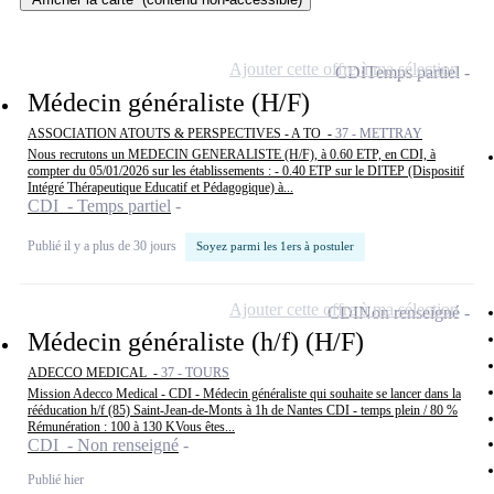
Ajouter cette offre à ma sélection
CDI
Temps partiel
Médecin généraliste (H/F)
ASSOCIATION ATOUTS & PERSPECTIVES - A TO -
37 - METTRAY
Nous recrutons un MEDECIN GENERALISTE (H/F), à 0.60 ETP, en CDI, à
compter du 05/01/2026 sur les établissements : - 0.40 ETP sur le DITEP (Dispositif
Intégré Thérapeutique Educatif et Pédagogique) à...
CDI - Temps partiel
Publié il y a plus de 30 jours
Soyez parmi les 1ers à postuler
Ajouter cette offre à ma sélection
CDI
Non renseigné
Médecin généraliste (h/f) (H/F)
ADECCO MEDICAL -
37 - TOURS
Mission Adecco Medical - CDI - Médecin généraliste qui souhaite se lancer dans la
rééducation h/f (85) Saint-Jean-de-Monts à 1h de Nantes CDI - temps plein / 80 %
Rémunération : 100 à 130 KVous êtes...
CDI - Non renseigné
Publié hier