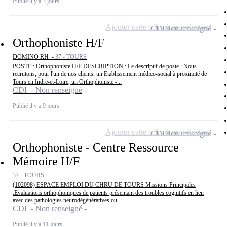
Publié il y a 3 jours
Ajouter cette offre à ma sélection
CDI
Non renseigné
Orthophoniste H/F
DOMINO RH -
37 - TOURS
POSTE : Orthophoniste H/F DESCRIPTION : Le descriptif de poste : Nous
recrutons, pour l'un de nos clients, un Etablissement médico-social à proximité de
Tours en Indre-et-Loire, un Orthophoniste -...
CDI - Non renseigné
Publié il y a 9 jours
Ajouter cette offre à ma sélection
CDI
Non renseigné
Orthophoniste - Centre Ressource
Mémoire H/F
37 - TOURS
(102098) ESPACE EMPLOI DU CHRU DE TOURS Missions Principales
:Evaluations orthophoniques de patients présentant des troubles cognitifs en lien
avec des pathologies neurodégénératives ou...
CDI - Non renseigné
Publié il y a 11 jours