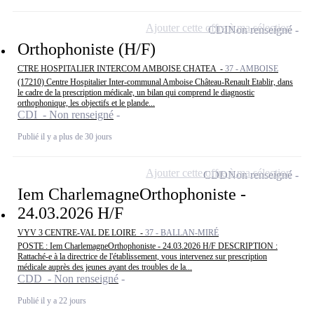
Ajouter cette offre à ma sélection
CDI
Non renseigné
Orthophoniste (H/F)
CTRE HOSPITALIER INTERCOM AMBOISE CHATEA -
37 - AMBOISE
(17210) Centre Hospitalier Inter-communal Amboise Château-Renault Etablir, dans
le cadre de la prescription médicale, un bilan qui comprend le diagnostic
orthophonique, les objectifs et le plande...
CDI - Non renseigné
Publié il y a plus de 30 jours
Ajouter cette offre à ma sélection
CDD
Non renseigné
Iem CharlemagneOrthophoniste -
24.03.2026 H/F
VYV 3 CENTRE-VAL DE LOIRE -
37 - BALLAN-MIRÉ
POSTE : Iem CharlemagneOrthophoniste - 24.03.2026 H/F DESCRIPTION :
Rattaché-e à la directrice de l'établissement, vous intervenez sur prescription
médicale auprès des jeunes ayant des troubles de la...
CDD - Non renseigné
Publié il y a 22 jours