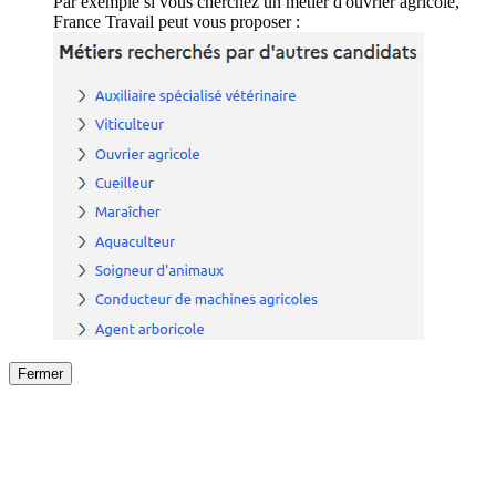
Par exemple si vous cherchez un métier d'ouvrier agricole,
France Travail peut vous proposer :
Fermer
Fermer
le détail de l'offre
/
Offre
sur