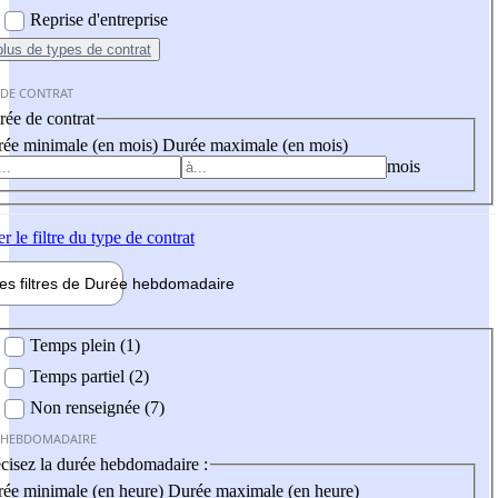
Reprise d'entreprise
plus
de types de contrat
 DE CONTRAT
ée de contrat
ée minimale (en mois)
Durée maximale (en mois)
mois
er
le filtre du type de contrat
les filtres de
Durée hebdo
madaire
 hebdomadaire
Temps plein (1)
Temps partiel (2)
Non renseignée (7)
 HEBDOMADAIRE
cisez la durée hebdomadaire :
ée minimale (en heure)
Durée maximale (en heure)