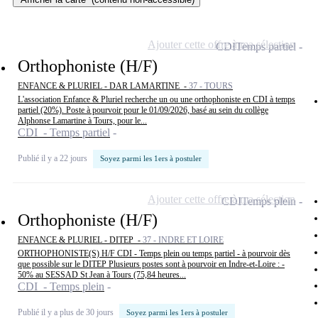
Ajouter cette offre à ma sélection
CDI
Temps partiel
Orthophoniste (H/F)
ENFANCE & PLURIEL - DAR LAMARTINE -
37 - TOURS
L'association Enfance & Pluriel recherche un ou une orthophoniste en CDI à temps
partiel (20%). Poste à pourvoir pour le 01/09/2026, basé au sein du collège
Alphonse Lamartine à Tours, pour le...
CDI - Temps partiel
Publié il y a 22 jours
Soyez parmi les 1ers à postuler
Ajouter cette offre à ma sélection
CDI
Temps plein
Orthophoniste (H/F)
ENFANCE & PLURIEL - DITEP -
37 - INDRE ET LOIRE
ORTHOPHONISTE(S) H/F CDI - Temps plein ou temps partiel - à pourvoir dès
que possible sur le DITEP Plusieurs postes sont à pourvoir en Indre-et-Loire : -
50% au SESSAD St Jean à Tours (75,84 heures...
CDI - Temps plein
Publié il y a plus de 30 jours
Soyez parmi les 1ers à postuler