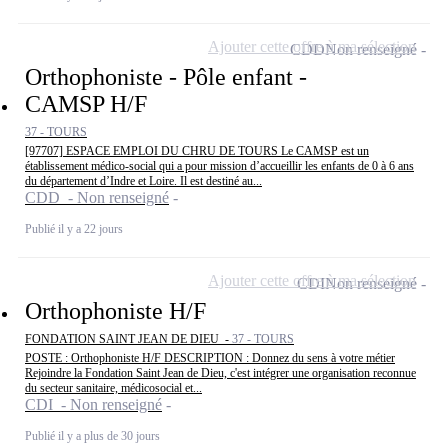
Ajouter cette offre à ma sélection
CDD
Non renseigné
Orthophoniste - Pôle enfant -
CAMSP H/F
37 - TOURS
[97707] ESPACE EMPLOI DU CHRU DE TOURS Le CAMSP est un
établissement médico-social qui a pour mission d’accueillir les enfants de 0 à 6 ans
du département d’Indre et Loire. Il est destiné au...
CDD - Non renseigné
Publié il y a 22 jours
Ajouter cette offre à ma sélection
CDI
Non renseigné
Orthophoniste H/F
FONDATION SAINT JEAN DE DIEU -
37 - TOURS
POSTE : Orthophoniste H/F DESCRIPTION : Donnez du sens à votre métier
Rejoindre la Fondation Saint Jean de Dieu, c'est intégrer une organisation reconnue
du secteur sanitaire, médicosocial et...
CDI - Non renseigné
Publié il y a plus de 30 jours