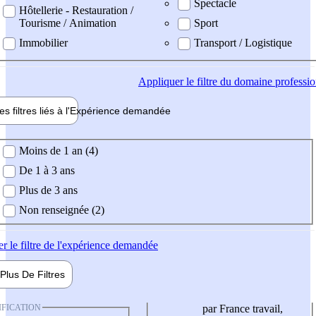
Spectacle
Hôtellerie - Restauration /
Tourisme / Animation
Sport
Immobilier
Transport / Logistique
Appliquer
le filtre du domaine professi
es filtres liés à l'
Expérience
demandée
ience demandée
Moins de 1 an (4)
De 1 à 3 ans
Plus de 3 ans
Non renseignée (2)
er
le filtre de l'expérience demandée
Plus De
Filtres
IFICATION
par France travail,