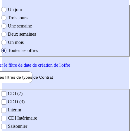
e création de l'offre
Un jour
Trois jours
Une semaine
Deux semaines
Un mois
Toutes les offres
er
le filtre de date de création de l'offre
les filtres de types de
Contrat
de contrat
CDI (7)
CDD (3)
Intérim
CDI Intérimaire
Saisonnier