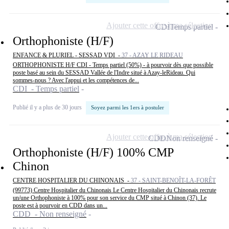
Ajouter cette offre à ma sélection
CDI
Temps partiel
Orthophoniste (H/F)
ENFANCE & PLURIEL - SESSAD VDI -
37 - AZAY LE RIDEAU
ORTHOPHONISTE H/F CDI - Temps partiel (50%) - à pourvoir dès que possible
poste basé au sein du SESSAD Vallée de l'Indre situé à Azay-leRideau. Qui
sommes-nous ? Avec l'appui et les compétences de...
CDI - Temps partiel
Publié il y a plus de 30 jours
Soyez parmi les 1ers à postuler
Ajouter cette offre à ma sélection
CDD
Non renseigné
Orthophoniste (H/F) 100% CMP
Chinon
CENTRE HOSPITALIER DU CHINONAIS -
37 - SAINT-BENOÎT-LA-FORÊT
(99773) Centre Hospitalier du Chinonais Le Centre Hospitalier du Chinonais recrute
un/une Orthophoniste à 100% pour son service du CMP situé à Chinon (37). Le
poste est à pourvoir en CDD dans un...
CDD - Non renseigné