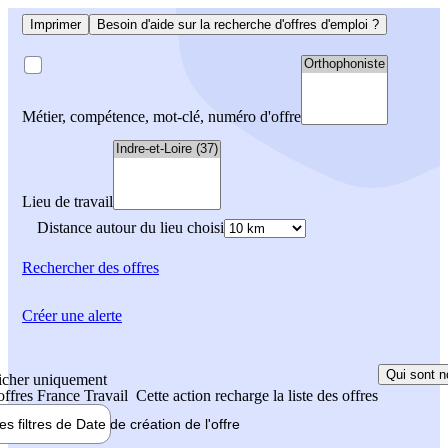
Imprimer
Besoin d'aide sur la recherche d'offres d'emploi ?
Métier, compétence, mot-clé, numéro d'offre
Lieu de travail
Distance autour du lieu choisi
Rechercher
des offres
Créer une alerte
Qui sont n
icher uniquement
 offres France Travail
Cette action recharge la liste des offres
les filtres de
Date de création
de l'offre