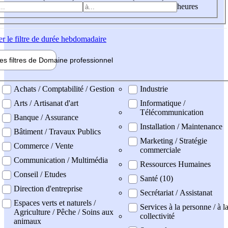
heures
er
le filtre de durée hebdomadaire
les filtres de
Domaine pro
fessionnel
ne professionel
Achats / Comptabilité / Gestion
Industrie
Arts / Artisanat d'art
Informatique /
Télécommunication
Banque / Assurance
Installation / Maintenance
Bâtiment / Travaux Publics
Marketing / Stratégie
Commerce / Vente
commerciale
Communication / Multimédia
Ressources Humaines
Conseil / Etudes
Santé (10)
Direction d'entreprise
Secrétariat / Assistanat
Espaces verts et naturels /
Services à la personne / à l
Agriculture / Pêche / Soins aux
collectivité
animaux