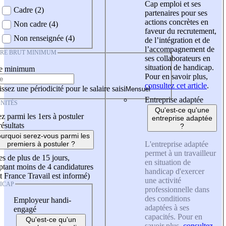
Cap emploi et ses
Cadre (2)
partenaires pour ses
actions concrètes en
Non cadre (4)
faveur du recrutement,
Non renseignée (4)
de l’intégration et de
l’accompagnement de
IRE BRUT MINIMUM
ses collaborateurs en
situation de handicap.
re minimum
Pour en savoir plus,
consultez cet article
.
ssez une périodicité pour le salaire saisi
Entreprise adaptée
NITÉS
Qu'est-ce qu'une
z parmi les 1ers à postuler
entreprise adaptée
résultats
?
urquoi serez-vous parmi les
L'entreprise adaptée
premiers à postuler ?
permet à un travailleur
es de plus de 15 jours,
en situation de
tant moins de 4 candidatures
handicap d'exercer
t France Travail est informé)
une activité
ICAP
professionnelle dans
des conditions
Employeur handi-
adaptées à ses
engagé
capacités. Pour en
Qu'est-ce qu'un
savoir plus,
consultez