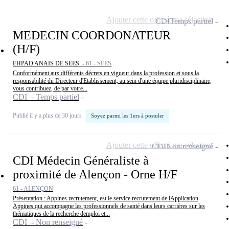
Ajouter cette offre à ma sélection
CDI
Temps partiel
MEDECIN COORDONATEUR
(H/F)
EHPAD ANAIS DE SEES -
61 - SEES
Conformément aux différents décrets en vigueur dans la profession et sous la
responsabilité du Directeur d'Etablissement, au sein d'une équipe pluridisciplinaire,
vous contribuez, de par votre...
CDI - Temps partiel
Publié il y a plus de 30 jours
Soyez parmi les 1ers à postuler
Ajouter cette offre à ma sélection
CDI
Non renseigné
CDI Médecin Généraliste à
proximité de Alençon - Orne H/F
61 - ALENÇON
Présentation : Appines recrutement, est le service recrutement de lApplication
Appines qui accompagne les professionnels de santé dans leurs carrières sur les
thématiques de la recherche demploi et...
CDI - Non renseigné