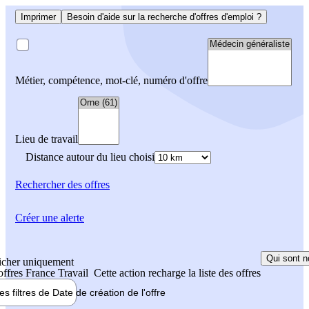
Imprimer
Besoin d'aide sur la recherche d'offres d'emploi ?
Métier, compétence, mot-clé, numéro d'offre
Lieu de travail
Distance autour du lieu choisi
Rechercher
des offres
Créer une alerte
Qui sont n
icher uniquement
 offres France Travail
Cette action recharge la liste des offres
les filtres de
Date de création
de l'offre