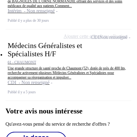
de BAGNOLES DE L ORNE NORMANDIE offrant des services et des soins
médicaux de qualité aux patients.Comment...
Intérim - Non renseigné
Publié il y a plus de 30 jours
Ajouter cette offre à ma sélection
CDI
Non renseigné
Médecins Généralistes et
Spécialistes H/F
61 - CHAUMONT
Une grande structure de santé proche de Chaumont (52), dotée de près de 400 lits,
recherche activement plusieurs Médecins Généralistes et Spécialistes pour
accompagner sa réorganisation et impulser...
CDI - Non renseigné
Publié il y a 5 jours
Votre avis nous intéresse
Qu'avez-vous pensé du service de recherche d'offres ?