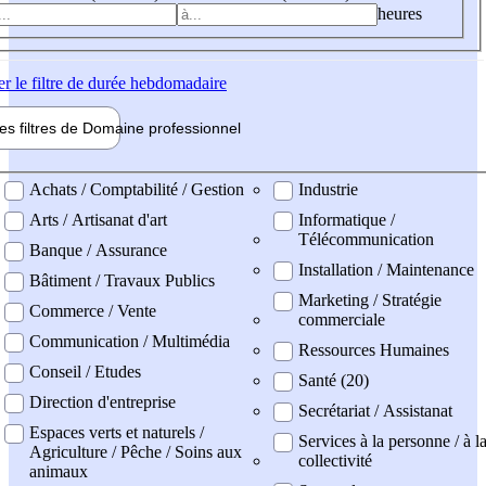
heures
er
le filtre de durée hebdomadaire
les filtres de
Domaine pro
fessionnel
ne professionel
Achats / Comptabilité / Gestion
Industrie
Arts / Artisanat d'art
Informatique /
Télécommunication
Banque / Assurance
Installation / Maintenance
Bâtiment / Travaux Publics
Marketing / Stratégie
Commerce / Vente
commerciale
Communication / Multimédia
Ressources Humaines
Conseil / Etudes
Santé (20)
Direction d'entreprise
Secrétariat / Assistanat
Espaces verts et naturels /
Services à la personne / à l
Agriculture / Pêche / Soins aux
collectivité
animaux