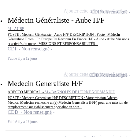
Ajouter cette offre à ma sélection
CDI
Non renseigné
Médecin Généraliste - Aube H/F
61 - AUBE
POSTE : Médecin Généraliste - Aube H/F DESCRIPTION : Poste : Médecin
Généraliste Obtenu En Europe Ou Reconnu En France H/F - Aube - Aube Missions
et activités du poste : MISSIONS ET RESPONSABILITÉS...
CDI - Non renseigné
Publié il y a 12 jours
Ajouter cette offre à ma sélection
CDD
Non renseigné
Medecin Generaliste H/F
ADECCO MEDICAL -
61 - BAGNOLES DE L'ORNE NORMANDIE
POSTE : Medecin Generaliste H/F DESCRIPTION : Votre mission Adecco
Medical Medecins recherche un(e) Medecin Generaliste (H/F) pour une mission de
remplacement sur etablissement specialise en soin...
CDD - Non renseigné
Publié il y a 27 jours