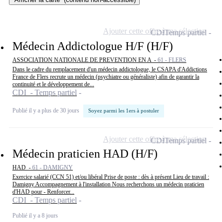
Ajouter cette offre à ma sélection
CDI
Temps partiel
Médecin Addictologue H/F (H/F)
ASSOCIATION NATIONALE DE PREVENTION EN A -
61 - FLERS
Dans le cadre du remplacement d'un médecin addictologue, le CSAPA d'Addictions
France de Flers recrute un médecin (psychiatre ou généraliste) afin de garantir la
continuité et le développement de...
CDI - Temps partiel
Publié il y a plus de 30 jours
Soyez parmi les 1ers à postuler
Ajouter cette offre à ma sélection
CDI
Temps partiel
Médecin praticien HAD (H/F)
HAD -
61 - DAMIGNY
Exercice salarié (CCN 51) et/ou libéral Prise de poste : dès à présent Lieu de travail :
Damigny Accompagnement à l'installation Nous recherchons un médecin praticien
d'HAD pour - Renforcer...
CDI - Temps partiel
Publié il y a 8 jours