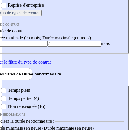
Reprise d'entreprise
plus
de types de contrat
 DE CONTRAT
ée de contrat
ée minimale (en mois)
Durée maximale (en mois)
mois
er
le filtre du type de contrat
les filtres de
Durée hebdo
madaire
 hebdomadaire
Temps plein
Temps partiel (4)
Non renseignée (16)
 HEBDOMADAIRE
cisez la durée hebdomadaire :
ée minimale (en heure)
Durée maximale (en heure)