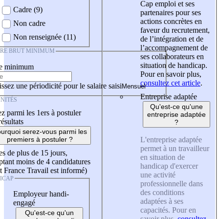
Cap emploi et ses
Cadre (9)
partenaires pour ses
actions concrètes en
Non cadre
faveur du recrutement,
Non renseignée (11)
de l’intégration et de
l’accompagnement de
IRE BRUT MINIMUM
ses collaborateurs en
situation de handicap.
re minimum
Pour en savoir plus,
consultez cet article
.
ssez une périodicité pour le salaire saisi
Entreprise adaptée
NITÉS
Qu'est-ce qu'une
z parmi les 1ers à postuler
entreprise adaptée
résultats
?
urquoi serez-vous parmi les
L'entreprise adaptée
premiers à postuler ?
permet à un travailleur
es de plus de 15 jours,
en situation de
tant moins de 4 candidatures
handicap d'exercer
t France Travail est informé)
une activité
ICAP
professionnelle dans
des conditions
Employeur handi-
adaptées à ses
engagé
capacités. Pour en
Qu'est-ce qu'un
savoir plus,
consultez