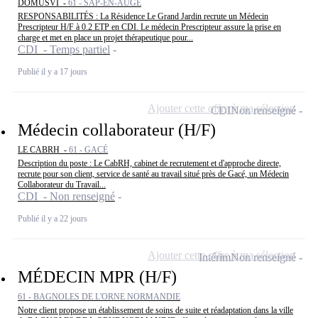
DOMUSVI -
61 - SAP-EN-AUGE
RESPONSABILITÉS : La Résidence Le Grand Jardin recrute un Médecin
Prescripteur H/F à 0.2 ETP en CDI. Le médecin Prescripteur assure la prise en
charge et met en place un projet thérapeutique pour...
CDI - Temps partiel
Publié il y a 17 jours
Ajouter cette offre à ma sélection
CDI
Non renseigné
Médecin collaborateur (H/F)
LE CABRH -
61 - GACÉ
Description du poste : Le CabRH, cabinet de recrutement et d'approche directe,
recrute pour son client, service de santé au travail situé près de Gacé, un Médecin
Collaborateur du Travail...
CDI - Non renseigné
Publié il y a 22 jours
Ajouter cette offre à ma sélection
Intérim
Non renseigné
MÉDECIN MPR (H/F)
61 - BAGNOLES DE L'ORNE NORMANDIE
Notre client propose un établissement de soins de suite et réadaptation dans la ville