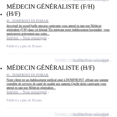
MÉDECIN GÉNÉRALISTE (F/H)
(H/F)
61 - DOMFRONT EN POIRAIE
descriptif du posteQuelle mission captivante vous attend en tant que Médecin
généraliste (F/H) dans cet hôpital ?En intégrant notre établissement hospitalier, vous
participerez activement aux soins...
Intérim - Non renseigné
Publié il y a plus de 30 jours
Ajouter cette offre à ma sélection
Intérim
Non renseigné
MÉDECIN GÉNÉRALISTE (H/F)
61 - DOMFRONT EN POIRAIE
Notre client est un établissement médical situé à DOMFRONT, offrant une gamme
complète de services de santé de qualité aux patients.Quelle tâche captivante vous
attend en tant que Médecin généraliste...
Intérim - Non renseigné
Publié il y a plus de 30 jours
Ajouter cette offre à ma sélection
Intérim
Non renseigné