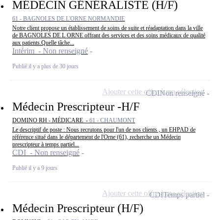
MÉDECIN GÉNÉRALISTE (H/F)
61 - BAGNOLES DE L'ORNE NORMANDIE
Notre client propose un établissement de soins de suite et réadaptation dans la ville
de BAGNOLES DE L ORNE offrant des services et des soins médicaux de qualité
aux patients.Quelle tâche...
Intérim - Non renseigné
Publié il y a plus de 30 jours
Ajouter cette offre à ma sélection
CDI
Non renseigné
Médecin Prescripteur -H/F
DOMINO RH - MÉDICARE -
61 - CHAUMONT
Le descriptif de poste : Nous recrutons pour l'un de nos clients , un EHPAD de
référence situé dans le département de l'Orne (61), recherche un Médecin
prescripteur à temps partiel...
CDI - Non renseigné
Publié il y a 9 jours
Ajouter cette offre à ma sélection
CDI
Temps partiel
Médecin Prescripteur (H/F)