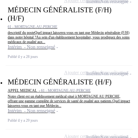
Ajouter cette offre à ma sélection
Intérim
Non renseigné
MÉDECIN GÉNÉRALISTE (F/H)
(H/F)
61 - MORTAGNE-AU-PERCHE
descriptif du posteQuel impact laisserez-vous en tant que Médecin généraliste (F/H)
dans notre hôpital ?Au sein d'un établissement hospitalier, vous prodiguez des soins
médicaux de qualité aux...
Intérim - Non renseigné
Publié il y a 28 jours
Ajouter cette offre à ma sélection
Intérim
Non renseigné
MÉDECIN GÉNÉRALISTE (H/F)
APPEL MEDICAL -
61 - MORTAGNE-AU-PERCHE
Notre client est un établissement médical situé à MORTAGNE AU PERCHE,
offrant une gamme complète de services de santé de qualité aux patients.Quel impact
laisserez-vous en tant que Médecin...
Intérim - Non renseigné
Publié il y a 29 jours
Ajouter cette offre à ma sélection
Intérim
Non renseigné