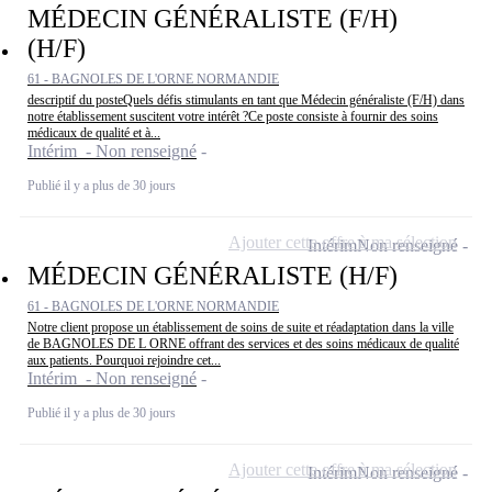
MÉDECIN GÉNÉRALISTE (F/H)
(H/F)
61 - BAGNOLES DE L'ORNE NORMANDIE
descriptif du posteQuels défis stimulants en tant que Médecin généraliste (F/H) dans
notre établissement suscitent votre intérêt ?Ce poste consiste à fournir des soins
médicaux de qualité et à...
Intérim - Non renseigné
Publié il y a plus de 30 jours
Ajouter cette offre à ma sélection
Intérim
Non renseigné
MÉDECIN GÉNÉRALISTE (H/F)
61 - BAGNOLES DE L'ORNE NORMANDIE
Notre client propose un établissement de soins de suite et réadaptation dans la ville
de BAGNOLES DE L ORNE offrant des services et des soins médicaux de qualité
aux patients. Pourquoi rejoindre cet...
Intérim - Non renseigné
Publié il y a plus de 30 jours
Ajouter cette offre à ma sélection
Intérim
Non renseigné