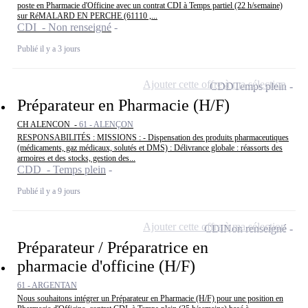
poste en Pharmacie d'Officine avec un contrat CDI à Temps partiel (22 h/semaine)
sur RéMALARD EN PERCHE (61110 ,...
CDI - Non renseigné
Publié il y a 3 jours
Ajouter cette offre à ma sélection
CDD
Temps plein
Préparateur en Pharmacie (H/F)
CH ALENCON -
61 - ALENÇON
RESPONSABILITÉS : MISSIONS : - Dispensation des produits pharmaceutiques
(médicaments, gaz médicaux, solutés et DMS) : Délivrance globale : réassorts des
armoires et des stocks, gestion des...
CDD - Temps plein
Publié il y a 9 jours
Ajouter cette offre à ma sélection
CDI
Non renseigné
Préparateur / Préparatrice en
pharmacie d'officine (H/F)
61 - ARGENTAN
Nous souhaitons intégrer un Préparateur en Pharmacie (H/F) pour une position en