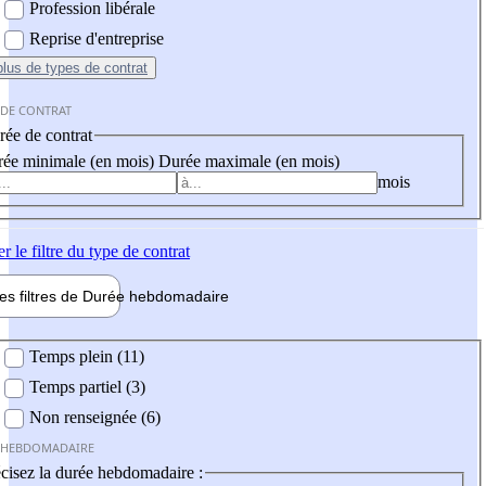
Profession libérale
Reprise d'entreprise
plus
de types de contrat
 DE CONTRAT
ée de contrat
ée minimale (en mois)
Durée maximale (en mois)
mois
er
le filtre du type de contrat
les filtres de
Durée hebdo
madaire
 hebdomadaire
Temps plein (11)
Temps partiel (3)
Non renseignée (6)
 HEBDOMADAIRE
cisez la durée hebdomadaire :