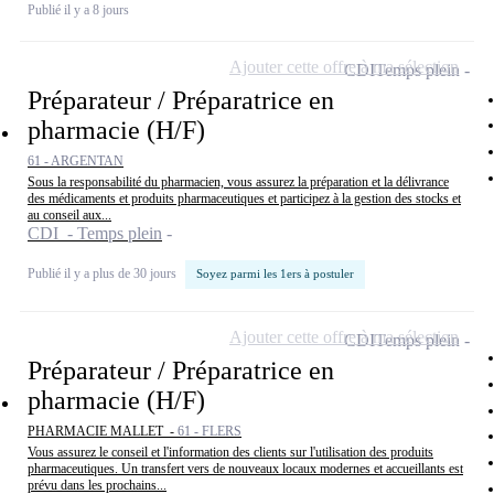
Publié il y a 8 jours
Ajouter cette offre à ma sélection
CDI
Temps plein
Préparateur / Préparatrice en
pharmacie (H/F)
61 - ARGENTAN
Sous la responsabilité du pharmacien, vous assurez la préparation et la délivrance
des médicaments et produits pharmaceutiques et participez à la gestion des stocks et
au conseil aux...
CDI - Temps plein
Publié il y a plus de 30 jours
Soyez parmi les 1ers à postuler
Ajouter cette offre à ma sélection
CDI
Temps plein
Préparateur / Préparatrice en
pharmacie (H/F)
PHARMACIE MALLET -
61 - FLERS
Vous assurez le conseil et l'information des clients sur l'utilisation des produits
pharmaceutiques. Un transfert vers de nouveaux locaux modernes et accueillants est
prévu dans les prochains...