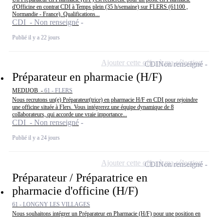
d'Officine en contrat CDI à Temps plein (35 h/semaine) sur FLERS (61100 ,
Normandie - France). Qualifications...
CDI - Non renseigné
Publié il y a 22 jours
Ajouter cette offre à ma sélection
CDI
Non renseigné
Préparateur en pharmacie (H/F)
MEDIJOB -
61 - FLERS
Nous recrutons un(e) Préparateur(trice) en pharmacie H/F en CDI pour rejoindre
une officine située à Flers. Vous intégrerez une équipe dynamique de 8
collaborateurs, qui accorde une vraie importance...
CDI - Non renseigné
Publié il y a 24 jours
Ajouter cette offre à ma sélection
CDI
Non renseigné
Préparateur / Préparatrice en
pharmacie d'officine (H/F)
61 - LONGNY LES VILLAGES
Nous souhaitons intégrer un Préparateur en Pharmacie (H/F) pour une position en