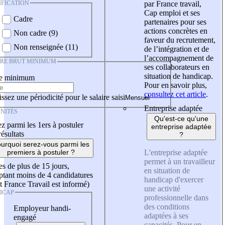
IFICATION
par France travail,
Cap emploi et ses
Cadre
partenaires pour ses
actions concrètes en
Non cadre (9)
faveur du recrutement,
Non renseignée (11)
de l’intégration et de
l’accompagnement de
IRE BRUT MINIMUM
ses collaborateurs en
situation de handicap.
re minimum
Pour en savoir plus,
consultez cet article
.
ssez une périodicité pour le salaire saisi
Entreprise adaptée
NITÉS
Qu'est-ce qu'une
z parmi les 1ers à postuler
entreprise adaptée
résultats
?
urquoi serez-vous parmi les
L'entreprise adaptée
premiers à postuler ?
permet à un travailleur
es de plus de 15 jours,
en situation de
tant moins de 4 candidatures
handicap d'exercer
t France Travail est informé)
une activité
ICAP
professionnelle dans
des conditions
Employeur handi-
adaptées à ses
engagé
capacités. Pour en