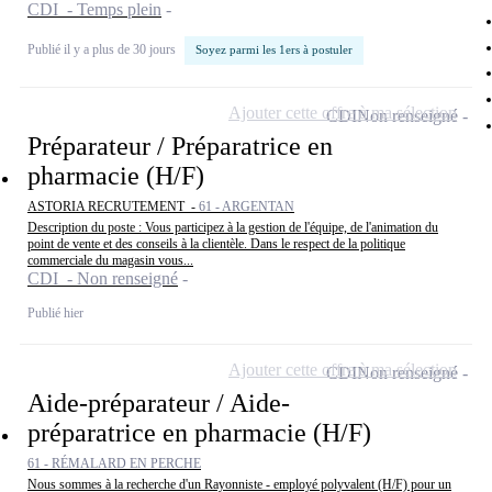
CDI - Temps plein
Publié il y a plus de 30 jours
Soyez parmi les 1ers à postuler
Ajouter cette offre à ma sélection
CDI
Non renseigné
Préparateur / Préparatrice en
pharmacie (H/F)
ASTORIA RECRUTEMENT -
61 - ARGENTAN
Description du poste : Vous participez à la gestion de l'équipe, de l'animation du
point de vente et des conseils à la clientèle. Dans le respect de la politique
commerciale du magasin vous...
CDI - Non renseigné
Publié hier
Ajouter cette offre à ma sélection
CDI
Non renseigné
Aide-préparateur / Aide-
préparatrice en pharmacie (H/F)
61 - RÉMALARD EN PERCHE
Nous sommes à la recherche d'un Rayonniste - employé polyvalent (H/F) pour un