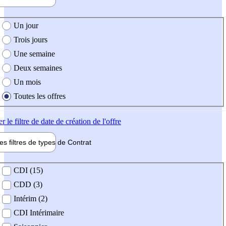
e création de l'offre
Un jour
Trois jours
Une semaine
Deux semaines
Un mois
Toutes les offres
er
le filtre de date de création de l'offre
les filtres de types de
Contrat
de contrat
CDI (15)
CDD (3)
Intérim (2)
CDI Intérimaire