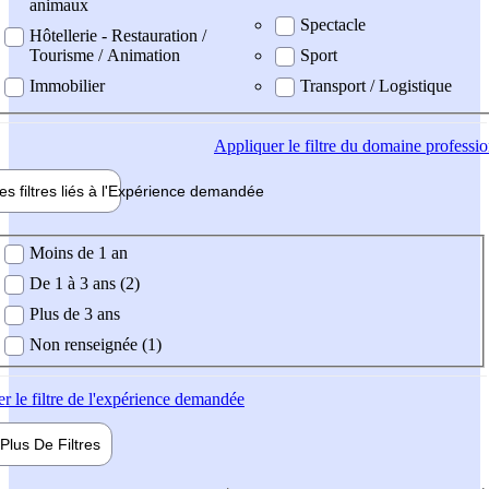
animaux
Spectacle
Hôtellerie - Restauration /
Tourisme / Animation
Sport
Immobilier
Transport / Logistique
Appliquer
le filtre du domaine professi
es filtres liés à l'
Expérience
demandée
ience demandée
Moins de 1 an
De 1 à 3 ans (2)
Plus de 3 ans
Non renseignée (1)
er
le filtre de l'expérience demandée
Plus De
Filtres