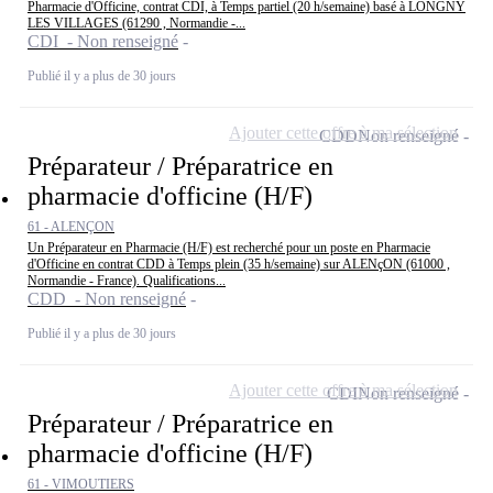
Pharmacie d'Officine, contrat CDI, à Temps partiel (20 h/semaine) basé à LONGNY
LES VILLAGES (61290 , Normandie -...
CDI - Non renseigné
Publié il y a plus de 30 jours
Ajouter cette offre à ma sélection
CDD
Non renseigné
Préparateur / Préparatrice en
pharmacie d'officine (H/F)
61 - ALENÇON
Un Préparateur en Pharmacie (H/F) est recherché pour un poste en Pharmacie
d'Officine en contrat CDD à Temps plein (35 h/semaine) sur ALENçON (61000 ,
Normandie - France). Qualifications...
CDD - Non renseigné
Publié il y a plus de 30 jours
Ajouter cette offre à ma sélection
CDI
Non renseigné
Préparateur / Préparatrice en
pharmacie d'officine (H/F)
61 - VIMOUTIERS