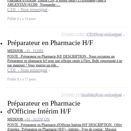
Pharmacie d'Officine, contrat CDI, à Temps plein (35 h/semaine) basé à
ARGENTAN (61200 , Normandie -...
CDI - Non renseigné
Publié il y a 14 jours
Ajouter cette offre à ma sélection
CDI
Non renseigné
Préparateur en Pharmacie H/F
MEDIJOB -
61 - FLERS
POSTE : Préparateur en Pharmacie H/F DESCRIPTION : Nous recrutons un
Préparateur en pharmacie h/f pour une officine située à Flers. Belle opportunité à ne
pas manquer ! Vous jouerez un rôle...
CDI - Non renseigné
Publié il y a 17 jours
Ajouter cette offre à ma sélection
Intérim
Non renseigné
Préparateur en Pharmacie
d'Officine Intérim H/F
MEDIJOB -
61 - ALENÇON
POSTE : Préparateur en Pharmacie d'Officine Intérim H/F DESCRIPTION : Offre
d'emploi : Préparateur en Pharmacie (H/F) - Intérim - Type de contrat : Mission