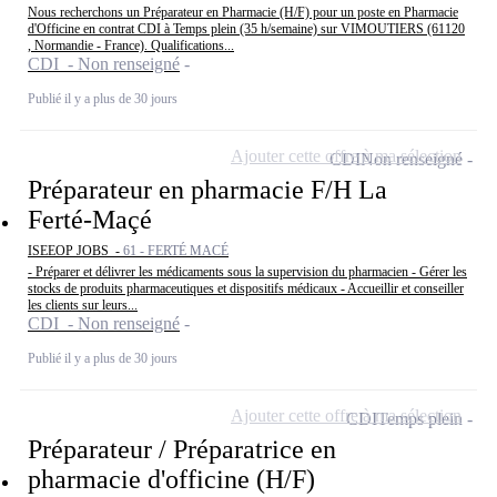
Nous recherchons un Préparateur en Pharmacie (H/F) pour un poste en Pharmacie
d'Officine en contrat CDI à Temps plein (35 h/semaine) sur VIMOUTIERS (61120
, Normandie - France). Qualifications...
CDI - Non renseigné
Publié il y a plus de 30 jours
Ajouter cette offre à ma sélection
CDI
Non renseigné
Préparateur en pharmacie F/H La
Ferté-Maçé
ISEEOP JOBS -
61 - FERTÉ MACÉ
- Préparer et délivrer les médicaments sous la supervision du pharmacien - Gérer les
stocks de produits pharmaceutiques et dispositifs médicaux - Accueillir et conseiller
les clients sur leurs...
CDI - Non renseigné
Publié il y a plus de 30 jours
Ajouter cette offre à ma sélection
CDI
Temps plein
Préparateur / Préparatrice en
pharmacie d'officine (H/F)