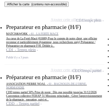
Afficher la carte
(contenu non-accessible)
Ajouter cette offre à ma sélection
CDI
Temps plein
Preparateur en pharmacie (H/F)
MATCH&WORK -
61 - LA FERTE MACE
Au cœur de La Ferté-Macé (61600) Pour le compte de notre client, une officine
reconnue et particulièrement dynamique, nous recherchons un(e) Préparateur /
Préparatrice en pharmacie F/H. Dédiée à...
CDI - Temps plein
Publié il y a 3 jours
Ajouter cette offre à ma sélection
CDD
Temps partiel
Préparateur en pharmacie (H/F)
ASSOCIATION PIERRE NOAL -
61 - BAGNOLES-DE-L'ORNE-
NORMANDIE
CDD temps partiel 50% Prise de poste : Dès que possible jusqu'au 31/12/2026
Convention collective FEHAP 51 Missions principales : Gérer l'approvisionnement
de la pharmacie : passation, suivi et...
CDD - Temps partiel