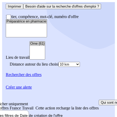
Imprimer
Besoin d'aide sur la recherche d'offres d'emploi ?
Métier, compétence, mot-clé, numéro d'offre
Lieu de travail
Distance autour du lieu choisi
Rechercher
des offres
Créer une alerte
Qui sont n
icher uniquement
 offres France Travail
Cette action recharge la liste des offres
les filtres de
Date de création
de l'offre