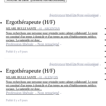
Ajouter cette offre à ma sélection
Profession libérale
Non renseigné
Ergothérapeute (H/F)
SELARL BULLE SANTE -
61 - ARGENTAN
Nous recherchons une personne pour rejoindre notre cabinet collaboratif. Le poste
est constitué d'un temps à domicile et d'un temps au sein d'établissements médico-
sociaux. La patientèle est donc...
Profession libérale - Non renseigné
Publié il y a 9 jours
Ajouter cette offre à ma sélection
Profession libérale
Non renseigné
Ergothérapeute (H/F)
SELARL BULLE SANTE -
61 - ALENÇON
Nous recherchons une personne pour rejoindre notre cabinet collaboratif. Le poste
est constitué d'un temps à domicile et d'un temps au sein d'établissements médico-
sociaux. La patientèle est donc...
Profession libérale - Non renseigné
Publié il y a 9 jours