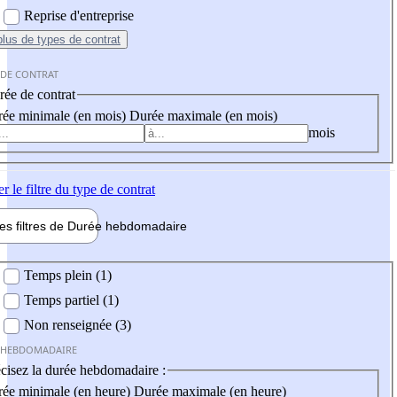
Reprise d'entreprise
plus
de types de contrat
 DE CONTRAT
ée de contrat
ée minimale (en mois)
Durée maximale (en mois)
mois
er
le filtre du type de contrat
les filtres de
Durée hebdo
madaire
 hebdomadaire
Temps plein (1)
Temps partiel (1)
Non renseignée (3)
 HEBDOMADAIRE
cisez la durée hebdomadaire :
ée minimale (en heure)
Durée maximale (en heure)