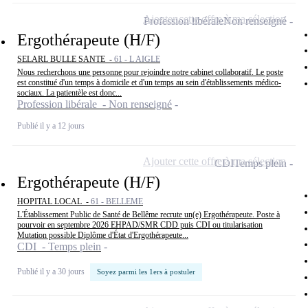
Ajouter cette offre à ma sélection
Profession libérale
Non renseigné
Ergothérapeute (H/F)
SELARL BULLE SANTE -
61 - L AIGLE
Nous recherchons une personne pour rejoindre notre cabinet collaboratif. Le poste
est constitué d'un temps à domicile et d'un temps au sein d'établissements médico-
sociaux. La patientèle est donc...
Profession libérale - Non renseigné
Publié il y a 12 jours
Ajouter cette offre à ma sélection
CDI
Temps plein
Ergothérapeute (H/F)
HOPITAL LOCAL -
61 - BELLEME
L'Établissement Public de Santé de Bellême recrute un(e) Ergothérapeute. Poste à
pourvoir en septembre 2026 EHPAD/SMR CDD puis CDI ou titularisation
Mutation possible Diplôme d'État d'Ergothérapeute...
CDI - Temps plein
Publié il y a 30 jours
Soyez parmi les 1ers à postuler