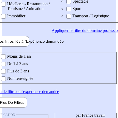
Spectacle
Hôtellerie - Restauration /
Tourisme / Animation
Sport
Immobilier
Transport / Logistique
Appliquer
le filtre du domaine professi
es filtres liés à l'
Expérience
demandée
ience demandée
Moins de 1 an
De 1 à 3 ans
Plus de 3 ans
Non renseignée
er
le filtre de l'expérience demandée
Plus De
Filtres
IFICATION
par France travail,