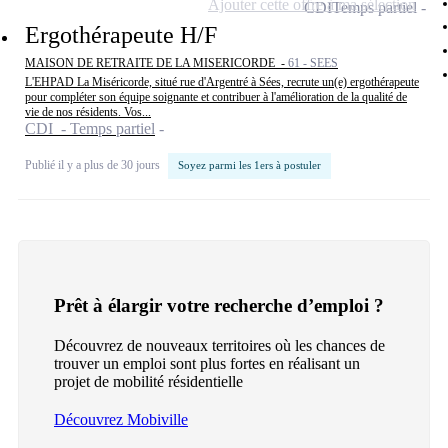
Ajouter cette offre à ma sélection
CDI
Temps partiel
Ergothérapeute H/F
MAISON DE RETRAITE DE LA MISERICORDE -
61 - SEES
L'EHPAD La Miséricorde, situé rue d'Argentré à Sées, recrute un(e) ergothérapeute
pour compléter son équipe soignante et contribuer à l'amélioration de la qualité de
vie de nos résidents. Vos...
CDI - Temps partiel
Publié il y a plus de 30 jours
Soyez parmi les 1ers à postuler
Prêt à élargir votre recherche d’emploi ?
Découvrez de nouveaux territoires où les chances de
trouver un emploi sont plus fortes en réalisant un
projet de mobilité résidentielle
Découvrez Mobiville