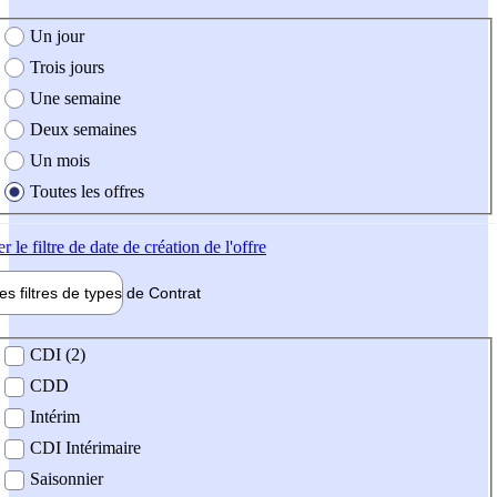
e création de l'offre
Un jour
Trois jours
Une semaine
Deux semaines
Un mois
Toutes les offres
er
le filtre de date de création de l'offre
les filtres de types de
Contrat
de contrat
CDI (2)
CDD
Intérim
CDI Intérimaire
Saisonnier