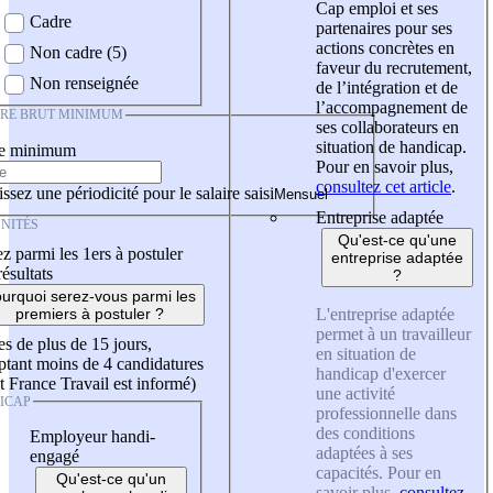
Cap emploi et ses
Cadre
partenaires pour ses
actions concrètes en
Non cadre (5)
faveur du recrutement,
Non renseignée
de l’intégration et de
l’accompagnement de
IRE BRUT MINIMUM
ses collaborateurs en
situation de handicap.
re minimum
Pour en savoir plus,
consultez cet article
.
ssez une périodicité pour le salaire saisi
Entreprise adaptée
NITÉS
Qu'est-ce qu'une
z parmi les 1ers à postuler
entreprise adaptée
résultats
?
urquoi serez-vous parmi les
L'entreprise adaptée
premiers à postuler ?
permet à un travailleur
es de plus de 15 jours,
en situation de
tant moins de 4 candidatures
handicap d'exercer
t France Travail est informé)
une activité
ICAP
professionnelle dans
des conditions
Employeur handi-
adaptées à ses
engagé
capacités. Pour en
Qu'est-ce qu'un
savoir plus,
consultez