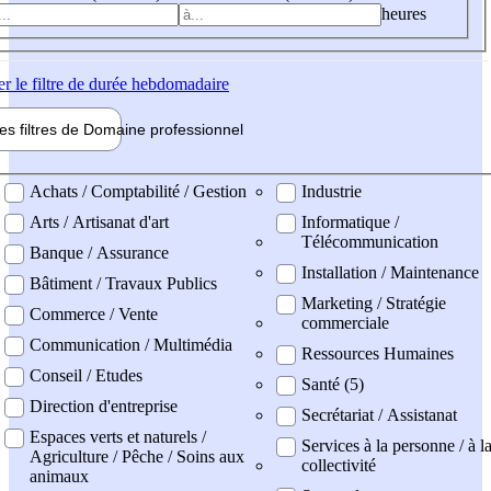
heures
er
le filtre de durée hebdomadaire
les filtres de
Domaine pro
fessionnel
ne professionel
Achats / Comptabilité / Gestion
Industrie
Arts / Artisanat d'art
Informatique /
Télécommunication
Banque / Assurance
Installation / Maintenance
Bâtiment / Travaux Publics
Marketing / Stratégie
Commerce / Vente
commerciale
Communication / Multimédia
Ressources Humaines
Conseil / Etudes
Santé (5)
Direction d'entreprise
Secrétariat / Assistanat
Espaces verts et naturels /
Services à la personne / à l
Agriculture / Pêche / Soins aux
collectivité
animaux