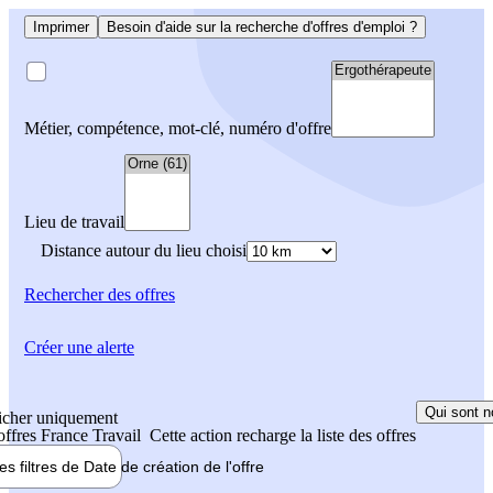
Imprimer
Besoin d'aide sur la recherche d'offres d'emploi ?
Métier, compétence, mot-clé, numéro d'offre
Lieu de travail
Distance autour du lieu choisi
Rechercher
des offres
Créer une alerte
Qui sont n
icher uniquement
 offres France Travail
Cette action recharge la liste des offres
les filtres de
Date de création
de l'offre