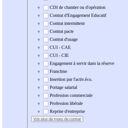
CDI de chantier ou d'opération
Contrat d'Engagement Educatif
Contrat intermittent
Contrat pacte
Contrat d'usage
CUI - CAE
CUI - CIE
Engagement à servir dans la réserve
Franchise
Insertion par l'activ.éco.
Portage salarial
Profession commerciale
Profession libérale
Reprise d'entreprise
Voir plus
de types de contrat