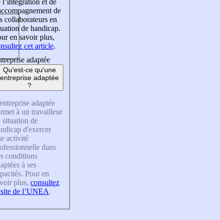
 l’intégration et de
’accompagnement de
s collaborateurs en
tuation de handicap.
ur en savoir plus,
nsultez cet article
.
treprise adaptée
Qu'est-ce qu'une
entreprise adaptée
?
entreprise adaptée
rmet à un travailleur
 situation de
ndicap d'exercer
e activité
ofessionnelle dans
s conditions
aptées à ses
pacités. Pour en
voir plus,
consultez
 site de l’UNEA
.