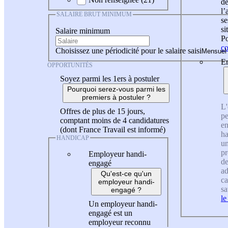
de
l
SALAIRE BRUT MINIMUM
se
si
Salaire minimum
Po
co
Choisissez une périodicité pour le salaire saisi
En
OPPORTUNITÉS
Soyez parmi les 1ers à postuler
Pourquoi serez-vous parmi les
premiers à postuler ?
L'
Offres de plus de 15 jours,
pe
comptant moins de 4 candidatures
en
(dont France Travail est informé)
ha
HANDICAP
un
pr
Employeur handi-
de
engagé
ad
Qu'est-ce qu'un
ca
employeur handi-
sa
engagé ?
le
Un employeur handi-
engagé est un
employeur reconnu