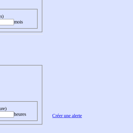
s)
mois
ure)
heures
Créer une alerte