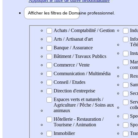
Appliquer
le filtre de durée hebdomadaire
Afficher les filtres de
Domaine pro
fessionnel
Domaine professionel
Achats / Comptabilité / Gestion
Indu
Arts / Artisanat d'art
Info
Tél
Banque / Assurance
Inst
Bâtiment / Travaux Publics
Mark
Commerce / Vente
com
Communication / Multimédia
Res
Conseil / Etudes
Sant
Direction d'entreprise
Secr
Espaces verts et naturels /
Serv
Agriculture / Pêche / Soins aux
coll
animaux
Spe
Hôtellerie - Restauration /
Tourisme / Animation
Spo
Immobilier
Tran