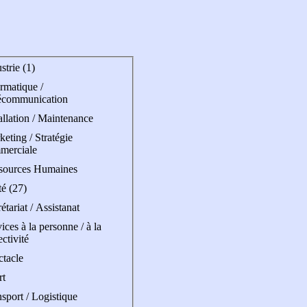
strie (1)
rmatique /
écommunication
allation / Maintenance
eting / Stratégie
merciale
sources Humaines
é (27)
étariat / Assistanat
ices à la personne / à la
ectivité
ctacle
rt
sport / Logistique