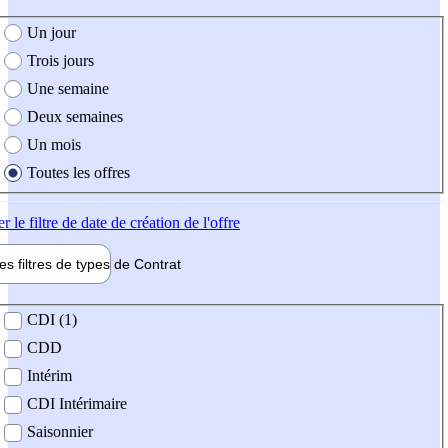
e création de l'offre
Un jour
Trois jours
Une semaine
Deux semaines
Un mois
Toutes les offres
er
le filtre de date de création de l'offre
les filtres de types de
Contrat
de contrat
CDI (1)
CDD
Intérim
CDI Intérimaire
Saisonnier