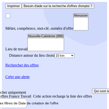
Imprimer
Besoin d'aide sur la recherche d'offres d'emploi ?
Métier, compétence, mot-clé, numéro d'offre
Lieu de travail
Distance autour du lieu choisi
Rechercher
des offres
Créer une alerte
Qui sont n
icher uniquement
 offres France Travail
Cette action recharge la liste des offres
les filtres de
Date de création
de l'offre