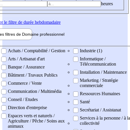
heures
er
le filtre de durée hebdomadaire
les filtres de
Domaine pro
fessionnel
ne professionel
Achats / Comptabilité / Gestion
Industrie (1)
Arts / Artisanat d'art
Informatique /
Télécommunication
Banque / Assurance
Installation / Maintenance
Bâtiment / Travaux Publics
Marketing / Stratégie
Commerce / Vente
commerciale
Communication / Multimédia
Ressources Humaines
Conseil / Etudes
Santé
Direction d'entreprise
Secrétariat / Assistanat
Espaces verts et naturels /
Services à la personne / à l
Agriculture / Pêche / Soins aux
collectivité
animaux