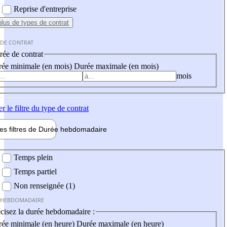
Reprise d'entreprise
plus
de types de contrat
 DE CONTRAT
ée de contrat
ée minimale (en mois)
Durée maximale (en mois)
mois
er
le filtre du type de contrat
les filtres de
Durée hebdo
madaire
 hebdomadaire
Temps plein
Temps partiel
Non renseignée (1)
 HEBDOMADAIRE
cisez la durée hebdomadaire :
ée minimale (en heure)
Durée maximale (en heure)