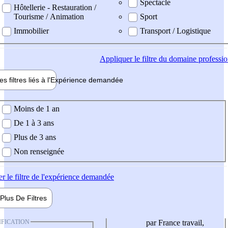
Spectacle
Hôtellerie - Restauration /
Tourisme / Animation
Sport
Immobilier
Transport / Logistique
Appliquer
le filtre du domaine professi
es filtres liés à l'
Expérience
demandée
ience demandée
Moins de 1 an
De 1 à 3 ans
Plus de 3 ans
Non renseignée
er
le filtre de l'expérience demandée
Plus De
Filtres
IFICATION
par France travail,