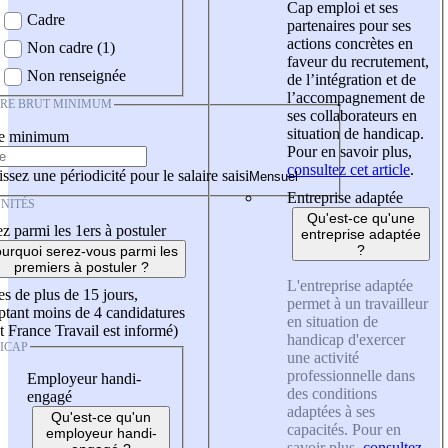
Cap emploi et ses
Cadre
partenaires pour ses
actions concrètes en
Non cadre (1)
faveur du recrutement,
Non renseignée
de l’intégration et de
l’accompagnement de
IRE BRUT MINIMUM
ses collaborateurs en
situation de handicap.
re minimum
Pour en savoir plus,
consultez cet article
.
ssez une périodicité pour le salaire saisi
Entreprise adaptée
NITÉS
Qu'est-ce qu'une
z parmi les 1ers à postuler
entreprise adaptée
?
urquoi serez-vous parmi les
premiers à postuler ?
L'entreprise adaptée
es de plus de 15 jours,
permet à un travailleur
tant moins de 4 candidatures
en situation de
t France Travail est informé)
handicap d'exercer
ICAP
une activité
professionnelle dans
Employeur handi-
des conditions
engagé
adaptées à ses
Qu'est-ce qu'un
capacités. Pour en
employeur handi-
savoir plus,
consultez