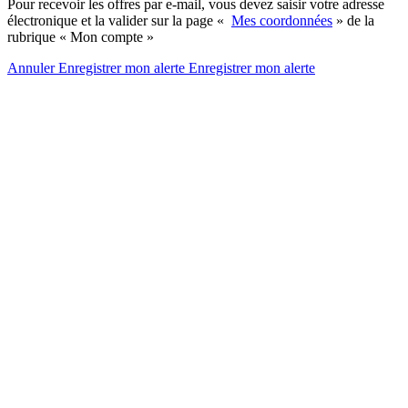
Pour recevoir les offres par e-mail, vous devez saisir votre adresse
électronique et la valider sur la page «
Mes coordonnées
» de la
rubrique « Mon compte »
Annuler
Enregistrer mon alerte
Enregistrer
mon alerte