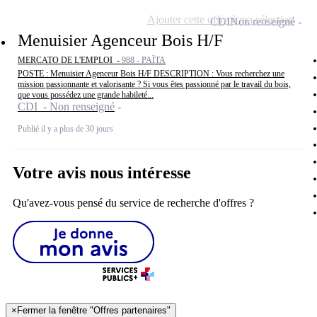
Ajouter cette offre à ma sélection
CDI
Non renseigné
Menuisier Agenceur Bois H/F
MERCATO DE L'EMPLOI -
988 - PAÏTA
POSTE : Menuisier Agenceur Bois H/F DESCRIPTION : Vous recherchez une
mission passionnante et valorisante ? Si vous êtes passionné par le travail du bois,
que vous possédez une grande habileté...
CDI - Non renseigné
Publié il y a plus de 30 jours
Votre avis nous intéresse
Qu'avez-vous pensé du service de recherche d'offres ?
×
Fermer la fenêtre "Offres partenaires"