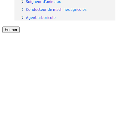
Fermer
Fermer
le détail de l'offre
/
Offre
sur
Offre précéden