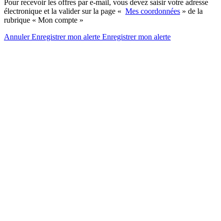
Pour recevoir les offres par e-mail, vous devez saisir votre adresse
électronique et la valider sur la page «
Mes coordonnées
» de la
rubrique « Mon compte »
Annuler
Enregistrer mon alerte
Enregistrer
mon alerte