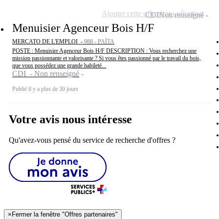
Ajouter cette offre à ma sélection
CDI
Non renseigné
Menuisier Agenceur Bois H/F
MERCATO DE L'EMPLOI -
988 - PAÏTA
POSTE : Menuisier Agenceur Bois H/F DESCRIPTION : Vous recherchez une
mission passionnante et valorisante ? Si vous êtes passionné par le travail du bois,
que vous possédez une grande habileté...
CDI - Non renseigné
Publié il y a plus de 30 jours
Votre avis nous intéresse
Qu'avez-vous pensé du service de recherche d'offres ?
×
Fermer la fenêtre "Offres partenaires"