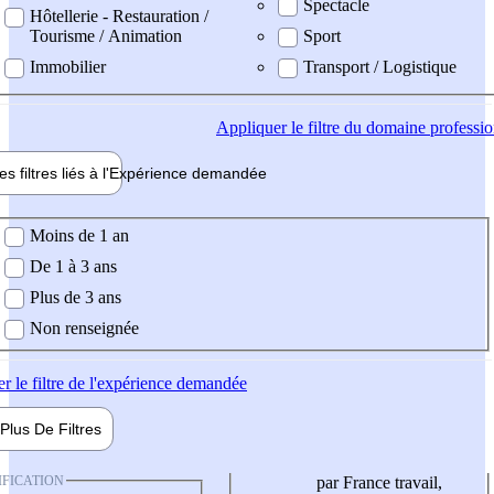
Spectacle
Hôtellerie - Restauration /
Tourisme / Animation
Sport
Immobilier
Transport / Logistique
Appliquer
le filtre du domaine professi
es filtres liés à l'
Expérience
demandée
ience demandée
Moins de 1 an
De 1 à 3 ans
Plus de 3 ans
Non renseignée
er
le filtre de l'expérience demandée
Plus De
Filtres
IFICATION
par France travail,