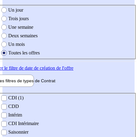
e création de l'offre
Un jour
Trois jours
Une semaine
Deux semaines
Un mois
Toutes les offres
er
le filtre de date de création de l'offre
les filtres de types de
Contrat
de contrat
CDI (1)
CDD
Intérim
CDI Intérimaire
Saisonnier