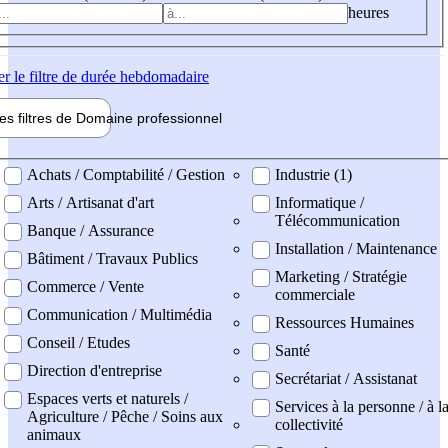
heures
er
le filtre de durée hebdomadaire
les filtres de
Domaine pro
fessionnel
ne professionel
Achats / Comptabilité / Gestion
Industrie (1)
Arts / Artisanat d'art
Informatique /
Télécommunication
Banque / Assurance
Installation / Maintenance
Bâtiment / Travaux Publics
Marketing / Stratégie
Commerce / Vente
commerciale
Communication / Multimédia
Ressources Humaines
Conseil / Etudes
Santé
Direction d'entreprise
Secrétariat / Assistanat
Espaces verts et naturels /
Services à la personne / à l
Agriculture / Pêche / Soins aux
collectivité
animaux