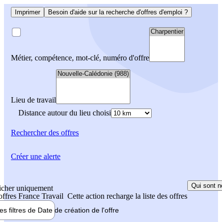
Imprimer
Besoin d'aide sur la recherche d'offres d'emploi ?
Métier, compétence, mot-clé, numéro d'offre
Lieu de travail
Distance autour du lieu choisi
Rechercher
des offres
Créer une alerte
Qui sont n
icher uniquement
 offres France Travail
Cette action recharge la liste des offres
les filtres de
Date de création
de l'offre