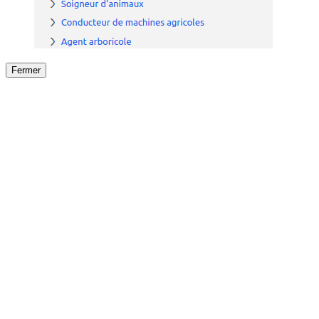
Fermer
Fermer
le détail de l'offre
/
Offre
sur
Offre précéden