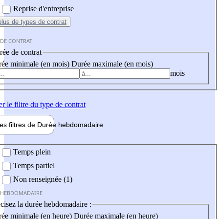
Reprise d'entreprise
plus
de types de contrat
 DE CONTRAT
ée de contrat
ée minimale (en mois)
Durée maximale (en mois)
mois
er
le filtre du type de contrat
les filtres de
Durée hebdo
madaire
 hebdomadaire
Temps plein
Temps partiel
Non renseignée (1)
 HEBDOMADAIRE
cisez la durée hebdomadaire :
ée minimale (en heure)
Durée maximale (en heure)