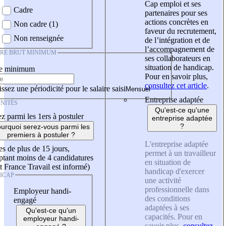
Cap emploi et ses
Cadre
partenaires pour ses
actions concrètes en
Non cadre (1)
faveur du recrutement,
Non renseignée
de l’intégration et de
l’accompagnement de
IRE BRUT MINIMUM
ses collaborateurs en
situation de handicap.
re minimum
Pour en savoir plus,
consultez cet article
.
ssez une périodicité pour le salaire saisi
Entreprise adaptée
NITÉS
Qu'est-ce qu'une
z parmi les 1ers à postuler
entreprise adaptée
?
urquoi serez-vous parmi les
premiers à postuler ?
L'entreprise adaptée
es de plus de 15 jours,
permet à un travailleur
tant moins de 4 candidatures
en situation de
t France Travail est informé)
handicap d'exercer
ICAP
une activité
professionnelle dans
Employeur handi-
des conditions
engagé
adaptées à ses
Qu'est-ce qu'un
capacités. Pour en
employeur handi-
savoir plus,
consultez