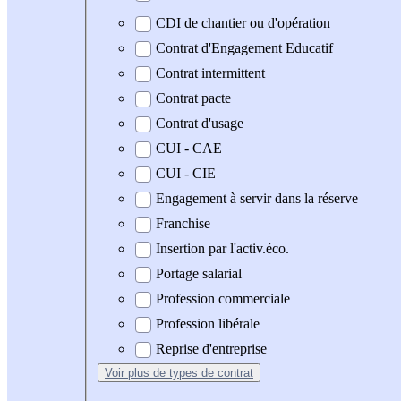
CDI de chantier ou d'opération
Contrat d'Engagement Educatif
Contrat intermittent
Contrat pacte
Contrat d'usage
CUI - CAE
CUI - CIE
Engagement à servir dans la réserve
Franchise
Insertion par l'activ.éco.
Portage salarial
Profession commerciale
Profession libérale
Reprise d'entreprise
Voir plus
de types de contrat