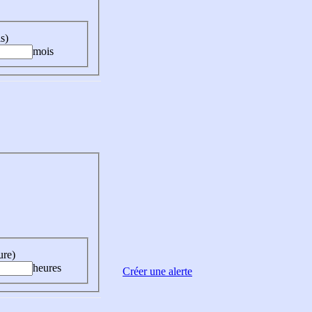
s)
mois
ure)
heures
Créer une alerte