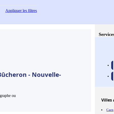
Appliquer
les filtres
Service
Bûcheron - Nouvelle-
hographe ou
Villes
a
Caen