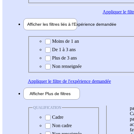
Appliquer
le fil
Afficher les filtres liés à l'
Expérience
demandée
Expérience demandée
Moins de 1 an
De 1 à 3 ans
Plus de 3 ans
Non renseignée
Appliquer
le filtre de l'expérience demandée
Afficher
Plus de
filtres
QUALIFICATION
pa
Ca
Cadre
pa
ac
Non cadre
fa
Non renseignée