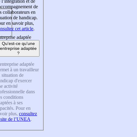
 l’intégration et de
’accompagnement de
s collaborateurs en
tuation de handicap.
ur en savoir plus,
nsultez cet article
.
treprise adaptée
Qu'est-ce qu'une
entreprise adaptée
?
entreprise adaptée
rmet à un travailleur
 situation de
ndicap d'exercer
e activité
ofessionnelle dans
s conditions
aptées à ses
pacités. Pour en
voir plus,
consultez
 site de l’UNEA
.