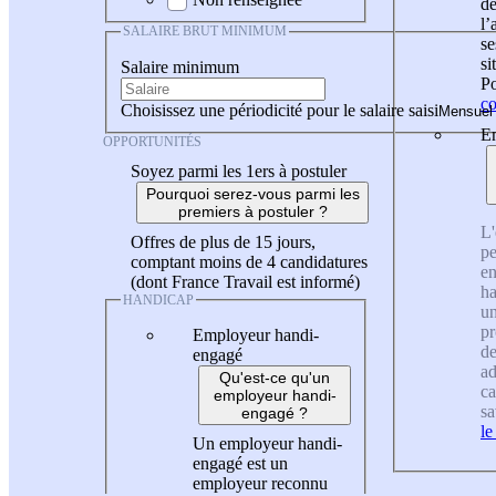
de
l
SALAIRE BRUT MINIMUM
se
si
Salaire minimum
Po
co
Choisissez une périodicité pour le salaire saisi
En
OPPORTUNITÉS
Soyez parmi les 1ers à postuler
Pourquoi serez-vous parmi les
premiers à postuler ?
L'
Offres de plus de 15 jours,
pe
comptant moins de 4 candidatures
en
(dont France Travail est informé)
ha
HANDICAP
un
pr
Employeur handi-
de
engagé
ad
Qu'est-ce qu'un
ca
employeur handi-
sa
engagé ?
le
Un employeur handi-
engagé est un
employeur reconnu