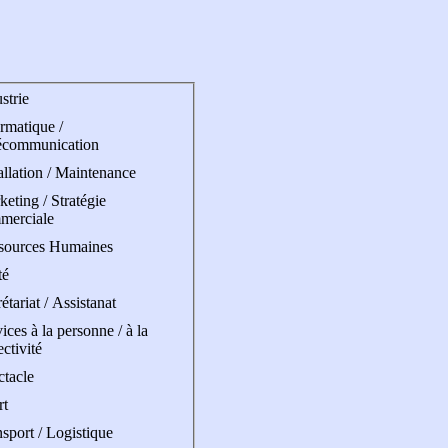
strie
rmatique /
écommunication
allation / Maintenance
eting / Stratégie
merciale
sources Humaines
té
étariat / Assistanat
ices à la personne / à la
ectivité
ctacle
rt
sport / Logistique