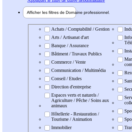
Appliquer
le filtre de durée hebdomadaire
Afficher les filtres de
Domaine pro
fessionnel
Domaine professionel
Achats / Comptabilité / Gestion
Indu
Arts / Artisanat d'art
Info
Tél
Banque / Assurance
Inst
Bâtiment / Travaux Publics
Mark
Commerce / Vente
com
Communication / Multimédia
Res
Conseil / Etudes
San
Direction d'entreprise
Secr
Espaces verts et naturels /
Serv
Agriculture / Pêche / Soins aux
coll
animaux
Spe
Hôtellerie - Restauration /
Tourisme / Animation
Spo
Immobilier
Tran