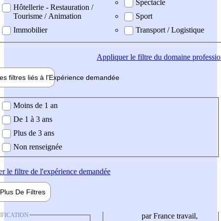
Spectacle
Hôtellerie - Restauration /
Tourisme / Animation
Sport
Immobilier
Transport / Logistique
Appliquer
le filtre du domaine professi
es filtres liés à l'
Expérience
demandée
ience demandée
Moins de 1 an
De 1 à 3 ans
Plus de 3 ans
Non renseignée
er
le filtre de l'expérience demandée
Plus De
Filtres
IFICATION
par France travail,