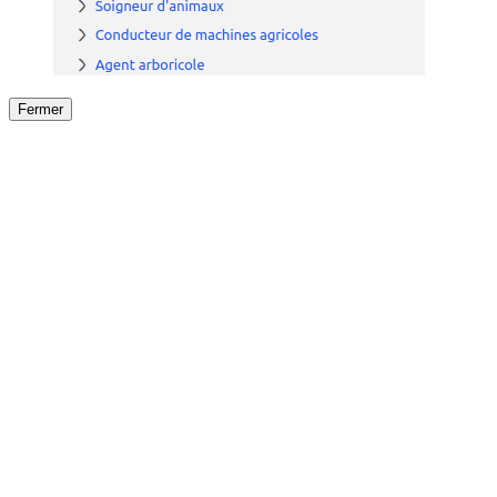
Fermer
Fermer
le détail de l'offre
/
Offre
sur
Offre précéden