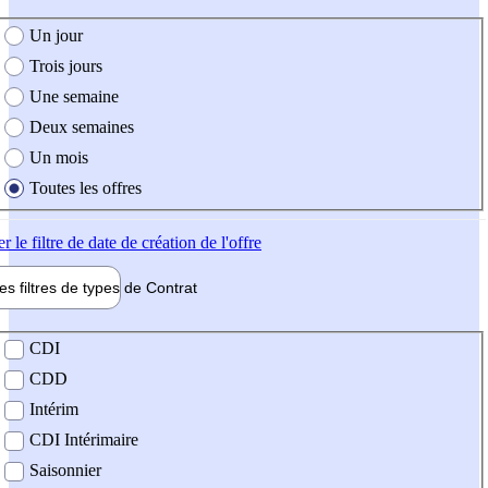
e création de l'offre
Un jour
Trois jours
Une semaine
Deux semaines
Un mois
Toutes les offres
er
le filtre de date de création de l'offre
les filtres de types de
Contrat
de contrat
CDI
CDD
Intérim
CDI Intérimaire
Saisonnier