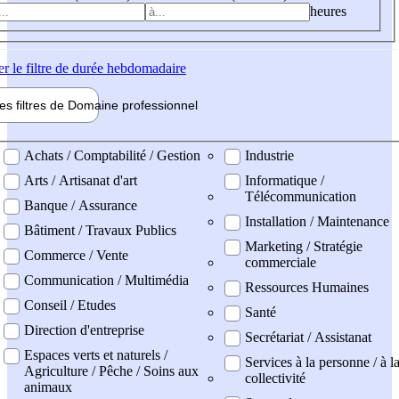
heures
er
le filtre de durée hebdomadaire
les filtres de
Domaine pro
fessionnel
ne professionel
Achats / Comptabilité / Gestion
Industrie
Arts / Artisanat d'art
Informatique /
Télécommunication
Banque / Assurance
Installation / Maintenance
Bâtiment / Travaux Publics
Marketing / Stratégie
Commerce / Vente
commerciale
Communication / Multimédia
Ressources Humaines
Conseil / Etudes
Santé
Direction d'entreprise
Secrétariat / Assistanat
Espaces verts et naturels /
Services à la personne / à l
Agriculture / Pêche / Soins aux
collectivité
animaux