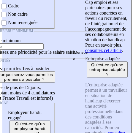
Cap emploi et ses
Cadre
partenaires pour ses
actions concrètes en
Non cadre
faveur du recrutement,
Non renseignée
de l’intégration et de
l’accompagnement de
IRE BRUT MINIMUM
ses collaborateurs en
situation de handicap.
re minimum
Pour en savoir plus,
consultez cet article
.
ssez une périodicité pour le salaire saisi
Entreprise adaptée
NITÉS
Qu'est-ce qu'une
z parmi les 1ers à postuler
entreprise adaptée
?
urquoi serez-vous parmi les
premiers à postuler ?
L'entreprise adaptée
es de plus de 15 jours,
permet à un travailleur
tant moins de 4 candidatures
en situation de
t France Travail est informé)
handicap d'exercer
ICAP
une activité
professionnelle dans
Employeur handi-
des conditions
engagé
adaptées à ses
Qu'est-ce qu'un
capacités. Pour en
employeur handi-
savoir plus,
consultez