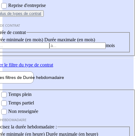
Reprise d'entreprise
plus
de types de contrat
 DE CONTRAT
ée de contrat
ée minimale (en mois)
Durée maximale (en mois)
mois
er
le filtre du type de contrat
les filtres de
Durée hebdo
madaire
 hebdomadaire
Temps plein
Temps partiel
Non renseignée
 HEBDOMADAIRE
cisez la durée hebdomadaire :
ée minimale (en heure)
Durée maximale (en heure)