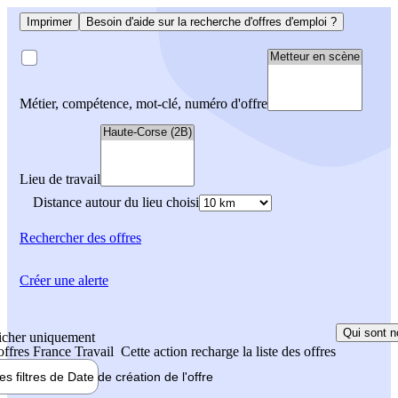
Imprimer
Besoin d'aide sur la recherche d'offres d'emploi ?
Métier, compétence, mot-clé, numéro d'offre
Lieu de travail
Distance autour du lieu choisi
Rechercher
des offres
Créer une alerte
Qui sont n
icher uniquement
 offres France Travail
Cette action recharge la liste des offres
les filtres de
Date de création
de l'offre