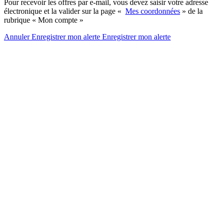
Pour recevoir les offres par e-mail, vous devez saisir votre adresse
électronique et la valider sur la page «
Mes coordonnées
» de la
rubrique « Mon compte »
Annuler
Enregistrer mon alerte
Enregistrer
mon alerte