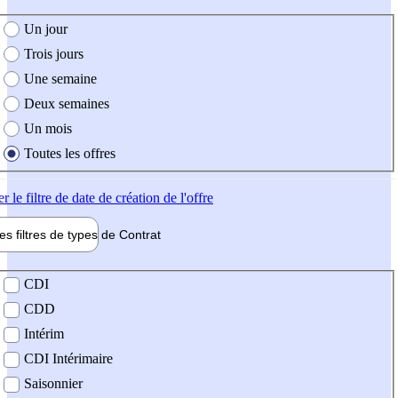
e création de l'offre
Un jour
Trois jours
Une semaine
Deux semaines
Un mois
Toutes les offres
er
le filtre de date de création de l'offre
les filtres de types de
Contrat
de contrat
CDI
CDD
Intérim
CDI Intérimaire
Saisonnier