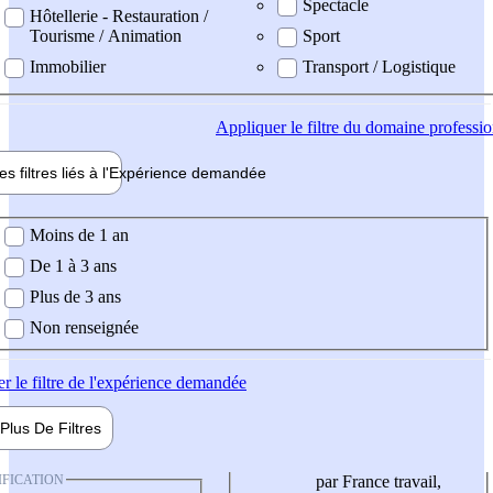
Spectacle
Hôtellerie - Restauration /
Tourisme / Animation
Sport
Immobilier
Transport / Logistique
Appliquer
le filtre du domaine professi
es filtres liés à l'
Expérience
demandée
ience demandée
Moins de 1 an
De 1 à 3 ans
Plus de 3 ans
Non renseignée
er
le filtre de l'expérience demandée
Plus De
Filtres
IFICATION
par France travail,