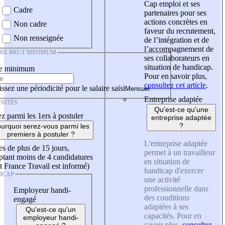
Cap emploi et ses
Cadre
partenaires pour ses
actions concrètes en
Non cadre
faveur du recrutement,
Non renseignée
de l’intégration et de
l’accompagnement de
IRE BRUT MINIMUM
ses collaborateurs en
situation de handicap.
re minimum
Pour en savoir plus,
consultez cet article
.
ssez une périodicité pour le salaire saisi
Entreprise adaptée
NITÉS
Qu'est-ce qu'une
z parmi les 1ers à postuler
entreprise adaptée
?
urquoi serez-vous parmi les
premiers à postuler ?
L'entreprise adaptée
es de plus de 15 jours,
permet à un travailleur
tant moins de 4 candidatures
en situation de
t France Travail est informé)
handicap d'exercer
ICAP
une activité
professionnelle dans
Employeur handi-
des conditions
engagé
adaptées à ses
Qu'est-ce qu'un
capacités. Pour en
employeur handi-
savoir plus,
consultez