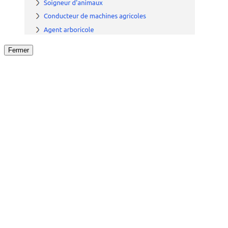
Fermer
Fermer
le détail de l'offre
/
Offre
sur
Offre précéden