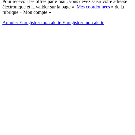
Pour recevoir les offres par e-mail, vous devez saisir votre adresse
électronique et la valider sur la page «
Mes coordonnées
» de la
rubrique « Mon compte »
Annuler
Enregistrer mon alerte
Enregistrer
mon alerte