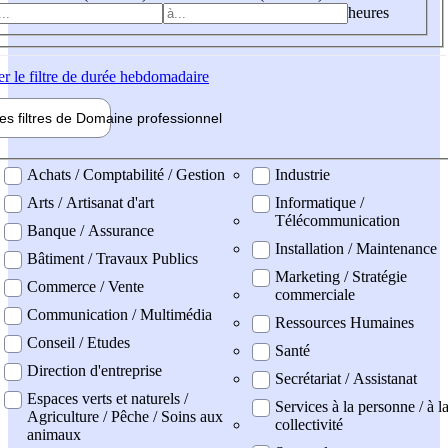
heures
er
le filtre de durée hebdomadaire
les filtres de
Domaine pro
fessionnel
ne professionel
Achats / Comptabilité / Gestion
Industrie
Arts / Artisanat d'art
Informatique /
Télécommunication
Banque / Assurance
Installation / Maintenance
Bâtiment / Travaux Publics
Marketing / Stratégie
Commerce / Vente
commerciale
Communication / Multimédia
Ressources Humaines
Conseil / Etudes
Santé
Direction d'entreprise
Secrétariat / Assistanat
Espaces verts et naturels /
Services à la personne / à l
Agriculture / Pêche / Soins aux
collectivité
animaux