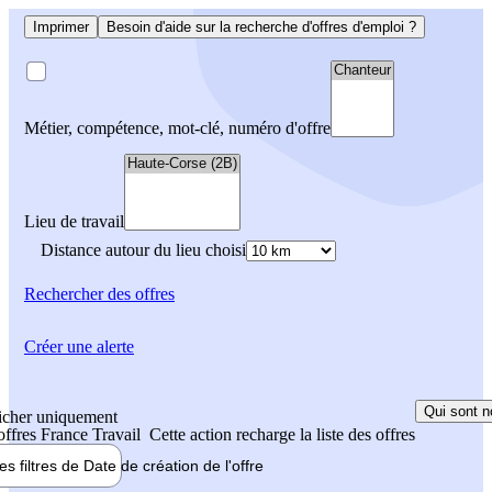
Imprimer
Besoin d'aide sur la recherche d'offres d'emploi ?
Métier, compétence, mot-clé, numéro d'offre
Lieu de travail
Distance autour du lieu choisi
Rechercher
des offres
Créer une alerte
Qui sont n
icher uniquement
 offres France Travail
Cette action recharge la liste des offres
les filtres de
Date de création
de l'offre