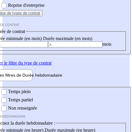
Reprise d'entreprise
plus
de types de contrat
 DE CONTRAT
ée de contrat
ée minimale (en mois)
Durée maximale (en mois)
mois
er
le filtre du type de contrat
les filtres de
Durée hebdo
madaire
 hebdomadaire
Temps plein
Temps partiel
Non renseignée
 HEBDOMADAIRE
cisez la durée hebdomadaire :
ée minimale (en heure)
Durée maximale (en heure)