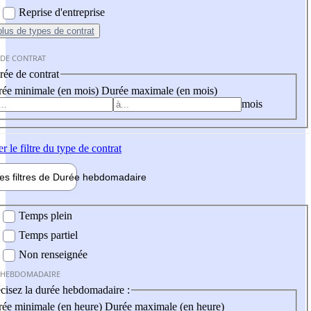
Reprise d'entreprise
plus
de types de contrat
 DE CONTRAT
ée de contrat
ée minimale (en mois)
Durée maximale (en mois)
mois
er
le filtre du type de contrat
les filtres de
Durée hebdo
madaire
 hebdomadaire
Temps plein
Temps partiel
Non renseignée
 HEBDOMADAIRE
cisez la durée hebdomadaire :
ée minimale (en heure)
Durée maximale (en heure)