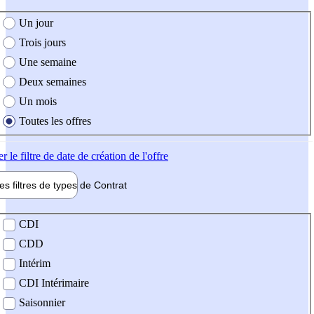
e création de l'offre
Un jour
Trois jours
Une semaine
Deux semaines
Un mois
Toutes les offres
er
le filtre de date de création de l'offre
les filtres de types de
Contrat
de contrat
CDI
CDD
Intérim
CDI Intérimaire
Saisonnier