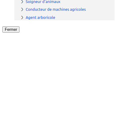
Fermer
Fermer
le détail de l'offre
/
Offre
sur
Offre précéden