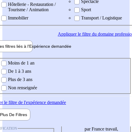
Spectacle
Hôtellerie - Restauration /
Tourisme / Animation
Sport
Immobilier
Transport / Logistique
Appliquer
le filtre du domaine professi
es filtres liés à l'
Expérience
demandée
ience demandée
Moins de 1 an
De 1 à 3 ans
Plus de 3 ans
Non renseignée
er
le filtre de l'expérience demandée
Plus De
Filtres
IFICATION
par France travail,