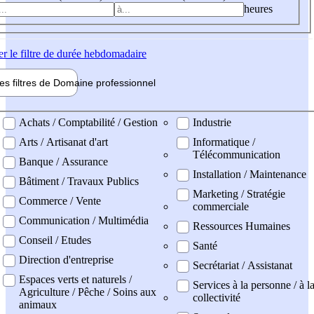
heures
er
le filtre de durée hebdomadaire
les filtres de
Domaine pro
fessionnel
ne professionel
Achats / Comptabilité / Gestion
Industrie
Arts / Artisanat d'art
Informatique /
Télécommunication
Banque / Assurance
Installation / Maintenance
Bâtiment / Travaux Publics
Marketing / Stratégie
Commerce / Vente
commerciale
Communication / Multimédia
Ressources Humaines
Conseil / Etudes
Santé
Direction d'entreprise
Secrétariat / Assistanat
Espaces verts et naturels /
Services à la personne / à l
Agriculture / Pêche / Soins aux
collectivité
animaux