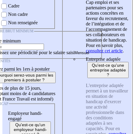
Cap emploi et ses
Cadre
partenaires pour ses
actions concrètes en
Non cadre
faveur du recrutement,
Non renseignée
de l’intégration et de
l’accompagnement de
IRE BRUT MINIMUM
ses collaborateurs en
situation de handicap.
re minimum
Pour en savoir plus,
consultez cet article
.
ssez une périodicité pour le salaire saisi
Entreprise adaptée
NITÉS
Qu'est-ce qu'une
z parmi les 1ers à postuler
entreprise adaptée
?
urquoi serez-vous parmi les
premiers à postuler ?
L'entreprise adaptée
es de plus de 15 jours,
permet à un travailleur
tant moins de 4 candidatures
en situation de
t France Travail est informé)
handicap d'exercer
ICAP
une activité
professionnelle dans
Employeur handi-
des conditions
engagé
adaptées à ses
Qu'est-ce qu'un
capacités. Pour en
employeur handi-
savoir plus,
consultez