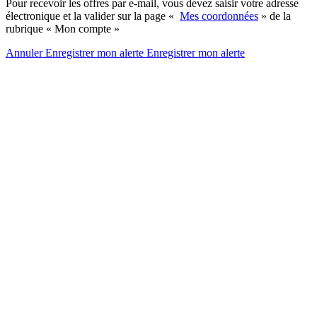
Pour recevoir les offres par e-mail, vous devez saisir votre adresse
électronique et la valider sur la page «
Mes coordonnées
» de la
rubrique « Mon compte »
Annuler
Enregistrer mon alerte
Enregistrer
mon alerte