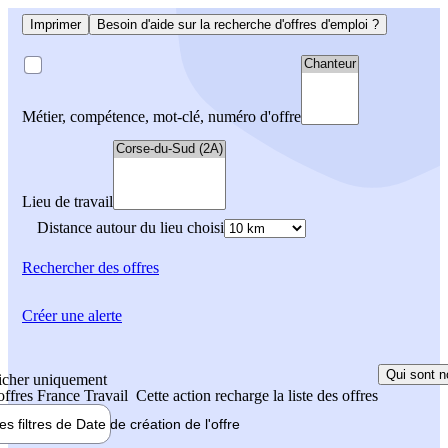
Imprimer
Besoin d'aide sur la recherche d'offres d'emploi ?
Métier, compétence, mot-clé, numéro d'offre
Lieu de travail
Distance autour du lieu choisi
Rechercher
des offres
Créer une alerte
Qui sont n
icher uniquement
 offres France Travail
Cette action recharge la liste des offres
les filtres de
Date de création
de l'offre