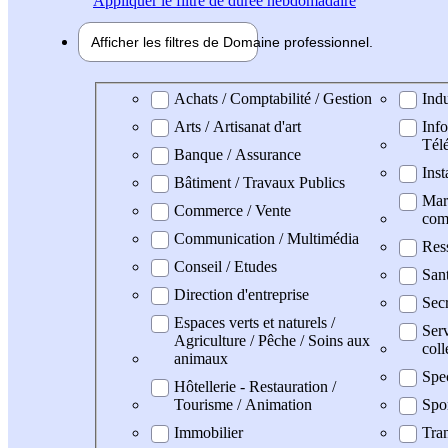
Appliquer
le filtre de durée hebdomadaire
Afficher les filtres de
Domaine pro
fessionnel
Domaine professionel
Achats / Comptabilité / Gestion
Indu
Arts / Artisanat d'art
Info
Tél
Banque / Assurance
Inst
Bâtiment / Travaux Publics
Mark
Commerce / Vente
com
Communication / Multimédia
Res
Conseil / Etudes
San
Direction d'entreprise
Secr
Espaces verts et naturels /
Serv
Agriculture / Pêche / Soins aux
coll
animaux
Spe
Hôtellerie - Restauration /
Tourisme / Animation
Spo
Immobilier
Tran