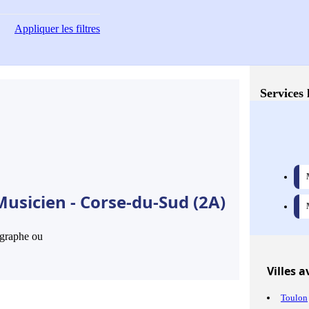
Appliquer
les filtres
Services 
usicien - Corse-du-Sud (2A)
hographe ou
Villes
av
Toulon