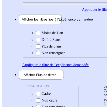
Appliquer
le fil
Afficher les filtres liés à l'
Expérience
demandée
Expérience demandée
Moins de 1 an
De 1 à 3 ans
Plus de 3 ans
Non renseignée
Appliquer
le filtre de l'expérience demandée
Afficher
Plus de
filtres
QUALIFICATION
pa
Ca
Cadre
pa
ac
Non cadre
fa
Non renseignée