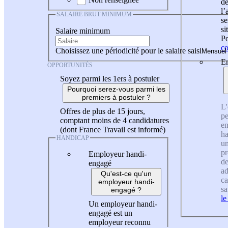
de
l
SALAIRE BRUT MINIMUM
se
si
Salaire minimum
Po
co
Choisissez une périodicité pour le salaire saisi
En
OPPORTUNITÉS
Soyez parmi les 1ers à postuler
Pourquoi serez-vous parmi les
premiers à postuler ?
L'
Offres de plus de 15 jours,
pe
comptant moins de 4 candidatures
en
(dont France Travail est informé)
ha
HANDICAP
un
pr
Employeur handi-
de
engagé
ad
Qu'est-ce qu'un
ca
employeur handi-
sa
engagé ?
le
Un employeur handi-
engagé est un
employeur reconnu