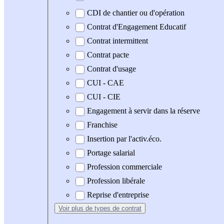
CDI de chantier ou d'opération
Contrat d'Engagement Educatif
Contrat intermittent
Contrat pacte
Contrat d'usage
CUI - CAE
CUI - CIE
Engagement à servir dans la réserve
Franchise
Insertion par l'activ.éco.
Portage salarial
Profession commerciale
Profession libérale
Reprise d'entreprise
Voir plus
de types de contrat