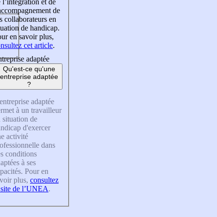
 l’intégration et de
’accompagnement de
s collaborateurs en
tuation de handicap.
ur en savoir plus,
nsultez cet article
.
treprise adaptée
Qu'est-ce qu'une
entreprise adaptée
?
entreprise adaptée
rmet à un travailleur
 situation de
ndicap d'exercer
e activité
ofessionnelle dans
s conditions
aptées à ses
pacités. Pour en
voir plus,
consultez
 site de l’UNEA
.