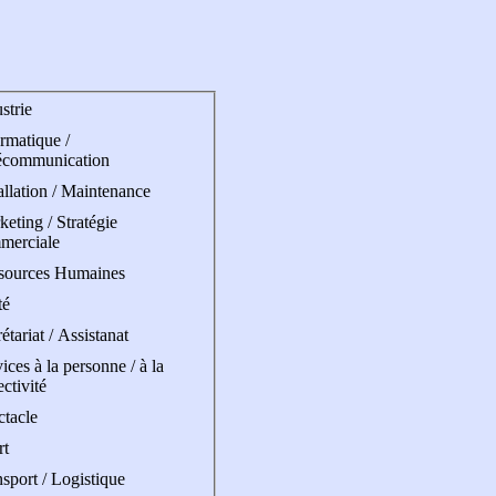
strie
rmatique /
écommunication
allation / Maintenance
eting / Stratégie
merciale
sources Humaines
té
étariat / Assistanat
ices à la personne / à la
ectivité
ctacle
rt
sport / Logistique