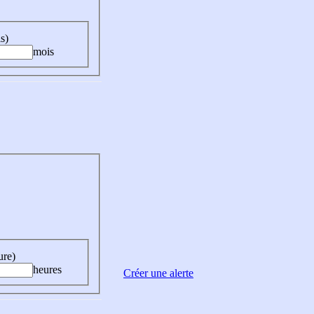
s)
mois
ure)
heures
Créer une alerte