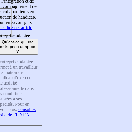
 l’intégration et de
’accompagnement de
s collaborateurs en
tuation de handicap.
ur en savoir plus,
nsultez cet article
.
treprise adaptée
Qu'est-ce qu'une
entreprise adaptée
?
entreprise adaptée
rmet à un travailleur
 situation de
ndicap d'exercer
e activité
ofessionnelle dans
s conditions
aptées à ses
pacités. Pour en
voir plus,
consultez
 site de l’UNEA
.