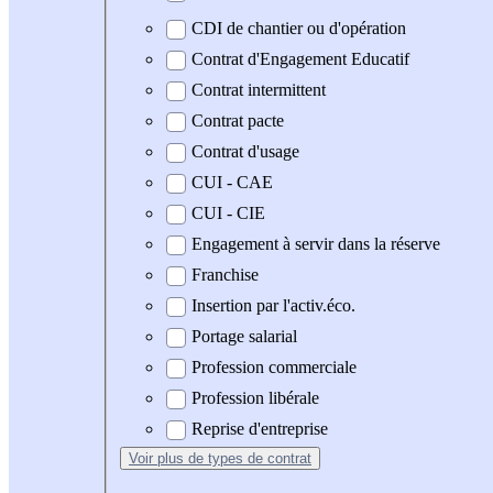
CDI de chantier ou d'opération
Contrat d'Engagement Educatif
Contrat intermittent
Contrat pacte
Contrat d'usage
CUI - CAE
CUI - CIE
Engagement à servir dans la réserve
Franchise
Insertion par l'activ.éco.
Portage salarial
Profession commerciale
Profession libérale
Reprise d'entreprise
Voir plus
de types de contrat