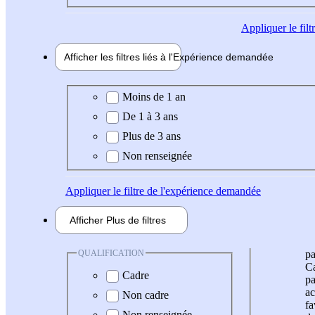
Appliquer
le fil
Afficher les filtres liés à l'
Expérience
demandée
Expérience demandée
Moins de 1 an
De 1 à 3 ans
Plus de 3 ans
Non renseignée
Appliquer
le filtre de l'expérience demandée
Afficher
Plus de
filtres
QUALIFICATION
pa
Ca
Cadre
pa
ac
Non cadre
fa
Non renseignée