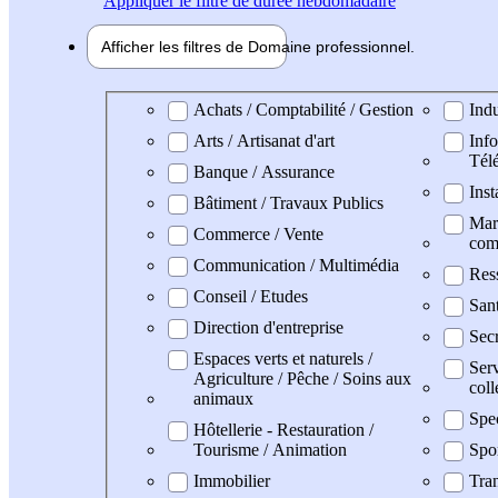
Appliquer
le filtre de durée hebdomadaire
Afficher les filtres de
Domaine pro
fessionnel
Domaine professionel
Achats / Comptabilité / Gestion
Indu
Arts / Artisanat d'art
Info
Tél
Banque / Assurance
Inst
Bâtiment / Travaux Publics
Mark
Commerce / Vente
com
Communication / Multimédia
Res
Conseil / Etudes
San
Direction d'entreprise
Secr
Espaces verts et naturels /
Serv
Agriculture / Pêche / Soins aux
coll
animaux
Spe
Hôtellerie - Restauration /
Tourisme / Animation
Spo
Immobilier
Tran