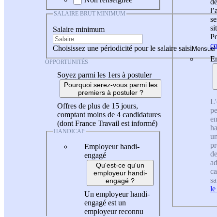
de
l
SALAIRE BRUT MINIMUM
se
si
Salaire minimum
Po
co
Choisissez une périodicité pour le salaire saisi
En
OPPORTUNITÉS
Soyez parmi les 1ers à postuler
Pourquoi serez-vous parmi les
premiers à postuler ?
L'
Offres de plus de 15 jours,
pe
comptant moins de 4 candidatures
en
(dont France Travail est informé)
ha
HANDICAP
un
pr
Employeur handi-
de
engagé
ad
Qu'est-ce qu'un
ca
employeur handi-
sa
engagé ?
le
Un employeur handi-
engagé est un
employeur reconnu