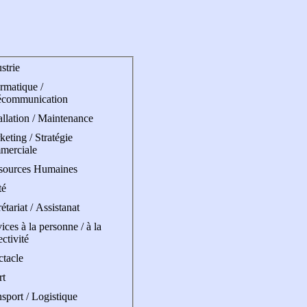
strie
rmatique /
écommunication
allation / Maintenance
eting / Stratégie
merciale
sources Humaines
té
étariat / Assistanat
ices à la personne / à la
ectivité
ctacle
rt
sport / Logistique