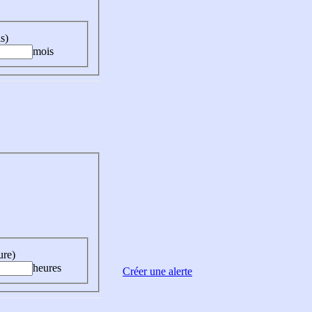
s)
mois
ure)
heures
Créer une alerte