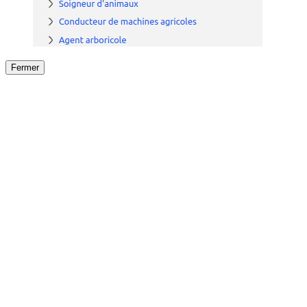
Fermer
Fermer
le détail de l'offre
/
Offre
sur
Offre précéden