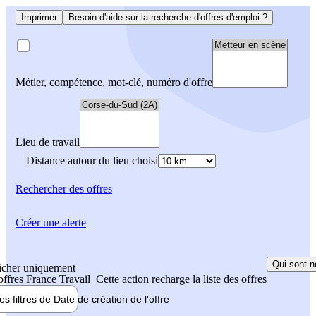
Imprimer
Besoin d'aide sur la recherche d'offres d'emploi ?
Métier, compétence, mot-clé, numéro d'offre
Lieu de travail
Distance autour du lieu choisi
Rechercher
des offres
Créer une alerte
Qui sont n
icher uniquement
 offres France Travail
Cette action recharge la liste des offres
les filtres de
Date de création
de l'offre