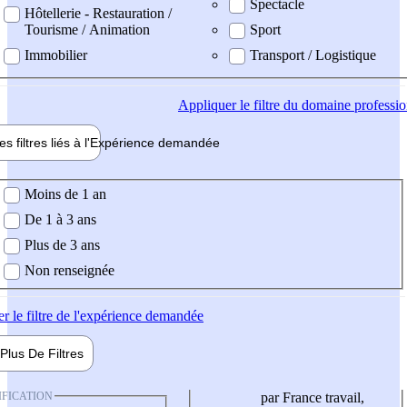
Spectacle
Hôtellerie - Restauration /
Tourisme / Animation
Sport
Immobilier
Transport / Logistique
Appliquer
le filtre du domaine professi
es filtres liés à l'
Expérience
demandée
ience demandée
Moins de 1 an
De 1 à 3 ans
Plus de 3 ans
Non renseignée
er
le filtre de l'expérience demandée
Plus De
Filtres
IFICATION
par France travail,