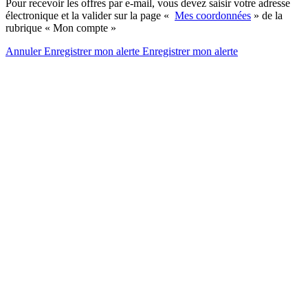
Pour recevoir les offres par e-mail, vous devez saisir votre adresse
électronique et la valider sur la page «
Mes coordonnées
» de la
rubrique « Mon compte »
Annuler
Enregistrer mon alerte
Enregistrer
mon alerte