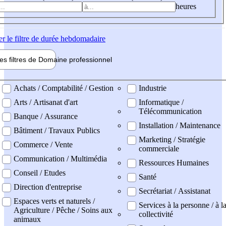
heures
er
le filtre de durée hebdomadaire
les filtres de
Domaine pro
fessionnel
ne professionel
Achats / Comptabilité / Gestion
Industrie
Arts / Artisanat d'art
Informatique /
Télécommunication
Banque / Assurance
Installation / Maintenance
Bâtiment / Travaux Publics
Marketing / Stratégie
Commerce / Vente
commerciale
Communication / Multimédia
Ressources Humaines
Conseil / Etudes
Santé
Direction d'entreprise
Secrétariat / Assistanat
Espaces verts et naturels /
Services à la personne / à l
Agriculture / Pêche / Soins aux
collectivité
animaux