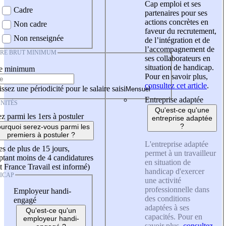
Cap emploi et ses
Cadre
partenaires pour ses
actions concrètes en
Non cadre
faveur du recrutement,
Non renseignée
de l’intégration et de
l’accompagnement de
IRE BRUT MINIMUM
ses collaborateurs en
situation de handicap.
re minimum
Pour en savoir plus,
consultez cet article
.
ssez une périodicité pour le salaire saisi
Entreprise adaptée
NITÉS
Qu'est-ce qu'une
z parmi les 1ers à postuler
entreprise adaptée
?
urquoi serez-vous parmi les
premiers à postuler ?
L'entreprise adaptée
es de plus de 15 jours,
permet à un travailleur
tant moins de 4 candidatures
en situation de
t France Travail est informé)
handicap d'exercer
ICAP
une activité
professionnelle dans
Employeur handi-
des conditions
engagé
adaptées à ses
Qu'est-ce qu'un
capacités. Pour en
employeur handi-
savoir plus,
consultez