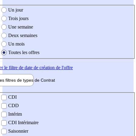
e création de l'offre
Un jour
Trois jours
Une semaine
Deux semaines
Un mois
Toutes les offres
er
le filtre de date de création de l'offre
les filtres de types de
Contrat
de contrat
CDI
CDD
Intérim
CDI Intérimaire
Saisonnier