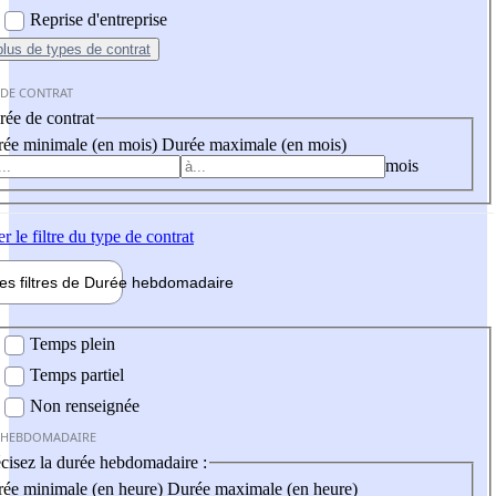
Reprise d'entreprise
plus
de types de contrat
 DE CONTRAT
ée de contrat
ée minimale (en mois)
Durée maximale (en mois)
mois
er
le filtre du type de contrat
les filtres de
Durée hebdo
madaire
 hebdomadaire
Temps plein
Temps partiel
Non renseignée
 HEBDOMADAIRE
cisez la durée hebdomadaire :
ée minimale (en heure)
Durée maximale (en heure)