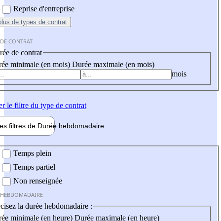
Reprise d'entreprise
plus
de types de contrat
 DE CONTRAT
ée de contrat
ée minimale (en mois)
Durée maximale (en mois)
mois
er
le filtre du type de contrat
les filtres de
Durée hebdo
madaire
 hebdomadaire
Temps plein
Temps partiel
Non renseignée
 HEBDOMADAIRE
cisez la durée hebdomadaire :
ée minimale (en heure)
Durée maximale (en heure)