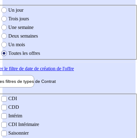
e création de l'offre
Un jour
Trois jours
Une semaine
Deux semaines
Un mois
Toutes les offres
er
le filtre de date de création de l'offre
les filtres de types de
Contrat
de contrat
CDI
CDD
Intérim
CDI Intérimaire
Saisonnier