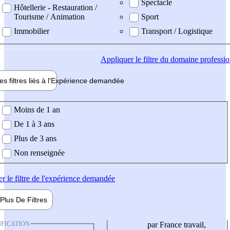
Spectacle
Hôtellerie - Restauration /
Tourisme / Animation
Sport
Immobilier
Transport / Logistique
Appliquer
le filtre du domaine professi
es filtres liés à l'
Expérience
demandée
ience demandée
Moins de 1 an
De 1 à 3 ans
Plus de 3 ans
Non renseignée
er
le filtre de l'expérience demandée
Plus De
Filtres
IFICATION
par France travail,