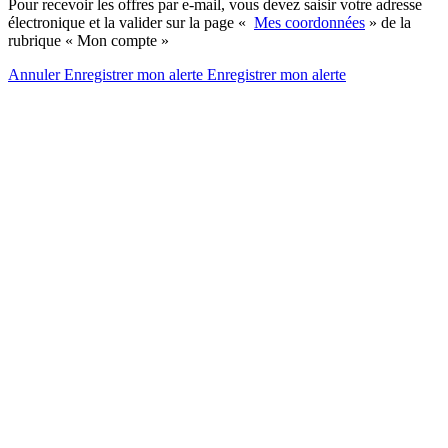
Pour recevoir les offres par e-mail, vous devez saisir votre adresse
électronique et la valider sur la page «
Mes coordonnées
» de la
rubrique « Mon compte »
Annuler
Enregistrer mon alerte
Enregistrer
mon alerte