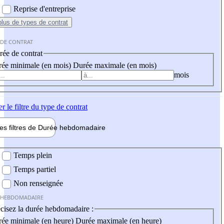
Reprise d'entreprise
plus
de types de contrat
 DE CONTRAT
ée de contrat
ée minimale (en mois)
Durée maximale (en mois)
mois
er
le filtre du type de contrat
les filtres de
Durée hebdo
madaire
 hebdomadaire
Temps plein
Temps partiel
Non renseignée
 HEBDOMADAIRE
cisez la durée hebdomadaire :
ée minimale (en heure)
Durée maximale (en heure)