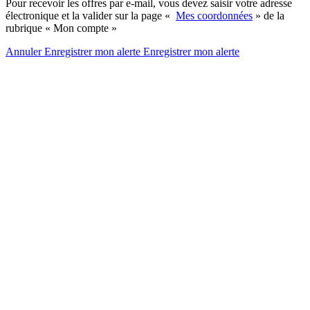
Pour recevoir les offres par e-mail, vous devez saisir votre adresse
électronique et la valider sur la page «
Mes coordonnées
» de la
rubrique « Mon compte »
Annuler
Enregistrer mon alerte
Enregistrer
mon alerte