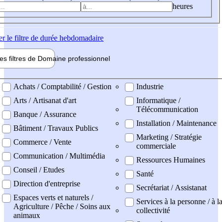
heures
er
le filtre de durée hebdomadaire
les filtres de
Domaine pro
fessionnel
ne professionel
Achats / Comptabilité / Gestion
Industrie
Arts / Artisanat d'art
Informatique /
Télécommunication
Banque / Assurance
Installation / Maintenance
Bâtiment / Travaux Publics
Marketing / Stratégie
Commerce / Vente
commerciale
Communication / Multimédia
Ressources Humaines
Conseil / Etudes
Santé
Direction d'entreprise
Secrétariat / Assistanat
Espaces verts et naturels /
Services à la personne / à l
Agriculture / Pêche / Soins aux
collectivité
animaux