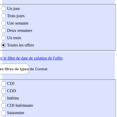
e création de l'offre
Un jour
Trois jours
Une semaine
Deux semaines
Un mois
Toutes les offres
er
le filtre de date de création de l'offre
les filtres de types de
Contrat
de contrat
CDI
CDD
Intérim
CDI Intérimaire
Saisonnier