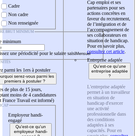
Cap emploi et ses
Cadre
partenaires pour ses
actions concrètes en
Non cadre
faveur du recrutement,
Non renseignée
de l’intégration et de
l’accompagnement de
IRE BRUT MINIMUM
ses collaborateurs en
situation de handicap.
re minimum
Pour en savoir plus,
consultez cet article
.
ssez une périodicité pour le salaire saisi
Entreprise adaptée
NITÉS
Qu'est-ce qu'une
z parmi les 1ers à postuler
entreprise adaptée
?
urquoi serez-vous parmi les
premiers à postuler ?
L'entreprise adaptée
es de plus de 15 jours,
permet à un travailleur
tant moins de 4 candidatures
en situation de
t France Travail est informé)
handicap d'exercer
ICAP
une activité
professionnelle dans
Employeur handi-
des conditions
engagé
adaptées à ses
Qu'est-ce qu'un
capacités. Pour en
employeur handi-
savoir plus,
consultez