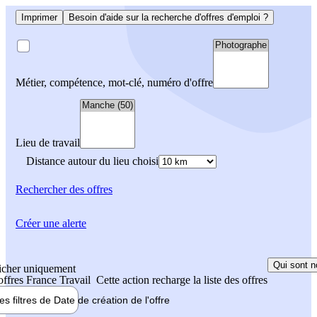
Imprimer
Besoin d'aide sur la recherche d'offres d'emploi ?
Métier, compétence, mot-clé, numéro d'offre
Lieu de travail
Distance autour du lieu choisi
Rechercher
des offres
Créer une alerte
Qui sont n
icher uniquement
 offres France Travail
Cette action recharge la liste des offres
les filtres de
Date de création
de l'offre