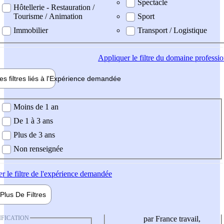
Spectacle
Hôtellerie - Restauration /
Tourisme / Animation
Sport
Immobilier
Transport / Logistique
Appliquer
le filtre du domaine professi
es filtres liés à l'
Expérience
demandée
ience demandée
Moins de 1 an
De 1 à 3 ans
Plus de 3 ans
Non renseignée
er
le filtre de l'expérience demandée
Plus De
Filtres
IFICATION
par France travail,