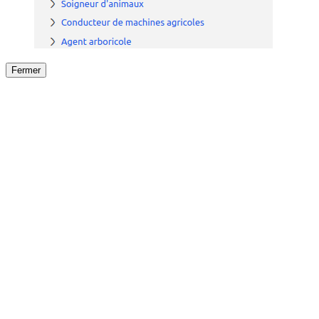
Fermer
Fermer
le détail de l'offre
/
Offre
sur
Offre précéden