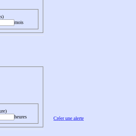
s)
mois
ure)
heures
Créer une alerte