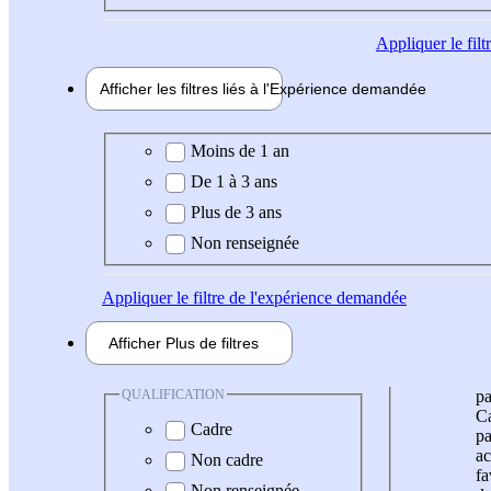
Appliquer
le fil
Afficher les filtres liés à l'
Expérience
demandée
Expérience demandée
Moins de 1 an
De 1 à 3 ans
Plus de 3 ans
Non renseignée
Appliquer
le filtre de l'expérience demandée
Afficher
Plus de
filtres
QUALIFICATION
pa
Ca
Cadre
pa
ac
Non cadre
fa
Non renseignée