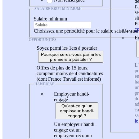
de
l
SALAIRE BRUT MINIMUM
se
si
Salaire minimum
Po
co
Choisissez une périodicité pour le salaire saisi
En
OPPORTUNITÉS
Soyez parmi les 1ers à postuler
Pourquoi serez-vous parmi les
premiers à postuler ?
L'
Offres de plus de 15 jours,
pe
comptant moins de 4 candidatures
en
(dont France Travail est informé)
ha
HANDICAP
un
pr
Employeur handi-
de
engagé
ad
Qu'est-ce qu'un
ca
employeur handi-
sa
engagé ?
le
Un employeur handi-
engagé est un
employeur reconnu