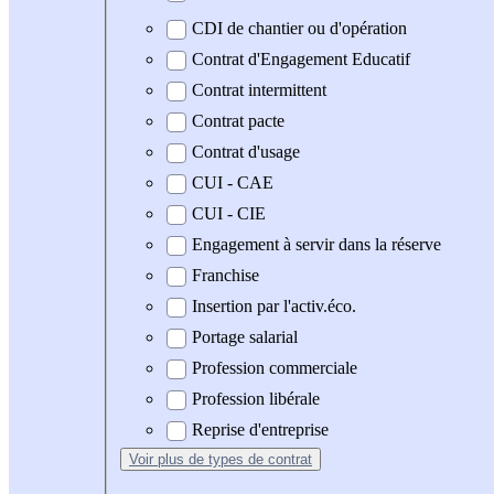
CDI de chantier ou d'opération
Contrat d'Engagement Educatif
Contrat intermittent
Contrat pacte
Contrat d'usage
CUI - CAE
CUI - CIE
Engagement à servir dans la réserve
Franchise
Insertion par l'activ.éco.
Portage salarial
Profession commerciale
Profession libérale
Reprise d'entreprise
Voir plus
de types de contrat