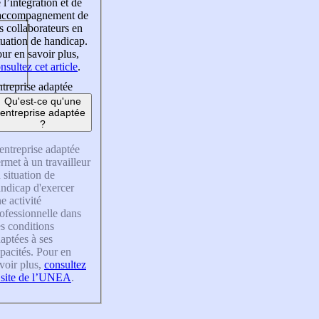
 l’intégration et de
’accompagnement de
s collaborateurs en
tuation de handicap.
ur en savoir plus,
nsultez cet article
.
treprise adaptée
Qu'est-ce qu'une
entreprise adaptée
?
entreprise adaptée
rmet à un travailleur
 situation de
ndicap d'exercer
e activité
ofessionnelle dans
s conditions
aptées à ses
pacités. Pour en
voir plus,
consultez
 site de l’UNEA
.