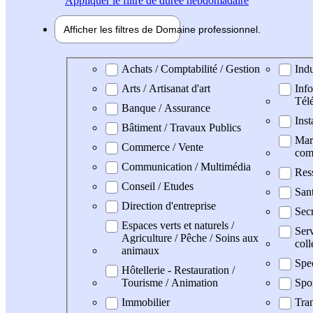
Appliquer
le filtre de durée hebdomadaire
Afficher les filtres de
Domaine pro
fessionnel
Domaine professionel
Achats / Comptabilité / Gestion
Indu
Arts / Artisanat d'art
Info
Tél
Banque / Assurance
Inst
Bâtiment / Travaux Publics
Mark
Commerce / Vente
com
Communication / Multimédia
Res
Conseil / Etudes
San
Direction d'entreprise
Secr
Espaces verts et naturels /
Serv
Agriculture / Pêche / Soins aux
coll
animaux
Spe
Hôtellerie - Restauration /
Tourisme / Animation
Spo
Immobilier
Tran