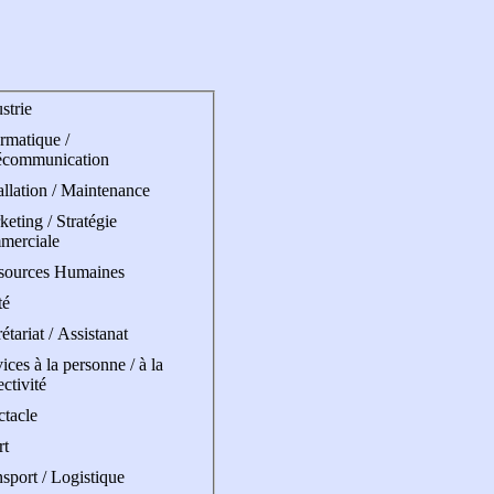
strie
rmatique /
écommunication
allation / Maintenance
eting / Stratégie
merciale
sources Humaines
té
étariat / Assistanat
ices à la personne / à la
ectivité
ctacle
rt
sport / Logistique