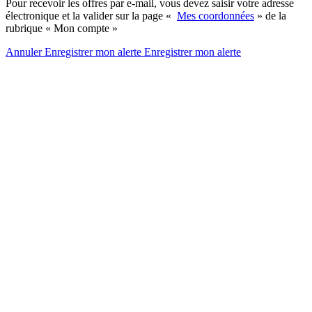
Pour recevoir les offres par e-mail, vous devez saisir votre adresse
électronique et la valider sur la page «
Mes coordonnées
» de la
rubrique « Mon compte »
Annuler
Enregistrer mon alerte
Enregistrer
mon alerte