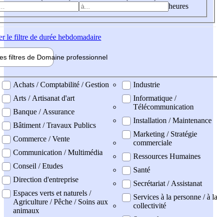
heures
er
le filtre de durée hebdomadaire
les filtres de
Domaine pro
fessionnel
ne professionel
Achats / Comptabilité / Gestion
Industrie
Arts / Artisanat d'art
Informatique /
Télécommunication
Banque / Assurance
Installation / Maintenance
Bâtiment / Travaux Publics
Marketing / Stratégie
Commerce / Vente
commerciale
Communication / Multimédia
Ressources Humaines
Conseil / Etudes
Santé
Direction d'entreprise
Secrétariat / Assistanat
Espaces verts et naturels /
Services à la personne / à l
Agriculture / Pêche / Soins aux
collectivité
animaux