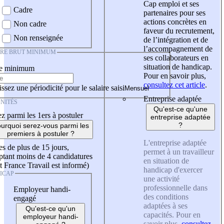
Cap emploi et ses
Cadre
partenaires pour ses
actions concrètes en
Non cadre
faveur du recrutement,
Non renseignée
de l’intégration et de
l’accompagnement de
IRE BRUT MINIMUM
ses collaborateurs en
situation de handicap.
re minimum
Pour en savoir plus,
consultez cet article
.
ssez une périodicité pour le salaire saisi
Entreprise adaptée
NITÉS
Qu'est-ce qu'une
z parmi les 1ers à postuler
entreprise adaptée
?
urquoi serez-vous parmi les
premiers à postuler ?
L'entreprise adaptée
es de plus de 15 jours,
permet à un travailleur
tant moins de 4 candidatures
en situation de
t France Travail est informé)
handicap d'exercer
ICAP
une activité
professionnelle dans
Employeur handi-
des conditions
engagé
adaptées à ses
Qu'est-ce qu'un
capacités. Pour en
employeur handi-
savoir plus,
consultez