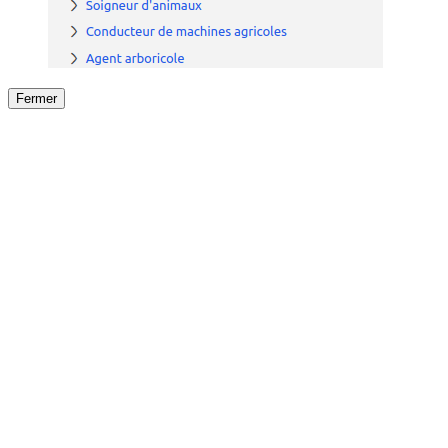
Fermer
Fermer
le détail de l'offre
/
Offre
sur
Offre précéden