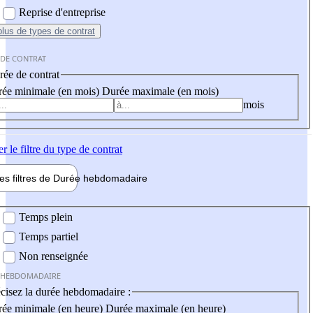
Reprise d'entreprise
plus
de types de contrat
 DE CONTRAT
ée de contrat
ée minimale (en mois)
Durée maximale (en mois)
mois
er
le filtre du type de contrat
les filtres de
Durée hebdo
madaire
 hebdomadaire
Temps plein
Temps partiel
Non renseignée
 HEBDOMADAIRE
cisez la durée hebdomadaire :
ée minimale (en heure)
Durée maximale (en heure)