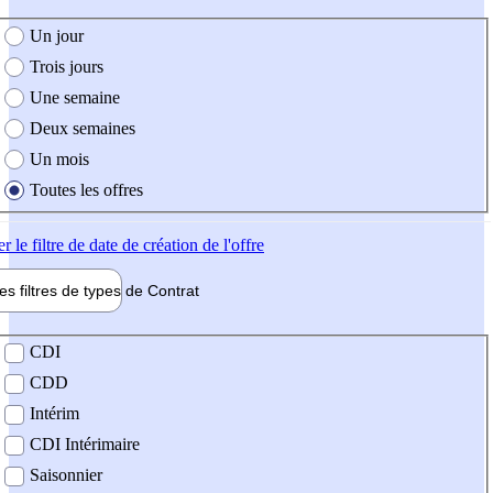
e création de l'offre
Un jour
Trois jours
Une semaine
Deux semaines
Un mois
Toutes les offres
er
le filtre de date de création de l'offre
les filtres de types de
Contrat
de contrat
CDI
CDD
Intérim
CDI Intérimaire
Saisonnier