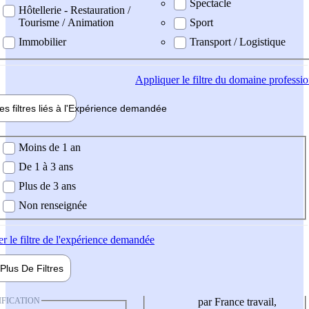
Spectacle
Hôtellerie - Restauration /
Tourisme / Animation
Sport
Immobilier
Transport / Logistique
Appliquer
le filtre du domaine professi
es filtres liés à l'
Expérience
demandée
ience demandée
Moins de 1 an
De 1 à 3 ans
Plus de 3 ans
Non renseignée
er
le filtre de l'expérience demandée
Plus De
Filtres
IFICATION
par France travail,