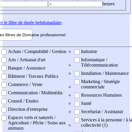
heures
er
le filtre de durée hebdomadaire
les filtres de
Domaine pro
fessionnel
ne professionel
Achats / Comptabilité / Gestion
Industrie
Arts / Artisanat d'art
Informatique /
Télécommunication
Banque / Assurance
Installation / Maintenance
Bâtiment / Travaux Publics
Marketing / Stratégie
Commerce / Vente
commerciale
Communication / Multimédia
Ressources Humaines
Conseil / Etudes
Santé
Direction d'entreprise
Secrétariat / Assistanat
Espaces verts et naturels /
Services à la personne / à l
Agriculture / Pêche / Soins aux
collectivité (1)
animaux