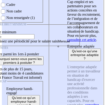
Cap emploi et ses
Cadre
partenaires pour ses
actions concrètes en
Non cadre
faveur du recrutement,
Non renseignée (1)
de l’intégration et de
l’accompagnement de
IRE BRUT MINIMUM
ses collaborateurs en
situation de handicap.
re minimum
Pour en savoir plus,
consultez cet article
.
ssez une périodicité pour le salaire saisi
Entreprise adaptée
NITÉS
Qu'est-ce qu'une
z parmi les 1ers à postuler
entreprise adaptée
?
urquoi serez-vous parmi les
premiers à postuler ?
L'entreprise adaptée
es de plus de 15 jours,
permet à un travailleur
tant moins de 4 candidatures
en situation de
t France Travail est informé)
handicap d'exercer
ICAP
une activité
professionnelle dans
Employeur handi-
des conditions
engagé
adaptées à ses
Qu'est-ce qu'un
capacités. Pour en
employeur handi-
savoir plus,
consultez