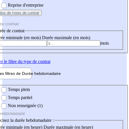
Reprise d'entreprise
plus
de types de contrat
 DE CONTRAT
ée de contrat
ée minimale (en mois)
Durée maximale (en mois)
mois
er
le filtre du type de contrat
les filtres de
Durée hebdo
madaire
 hebdomadaire
Temps plein
Temps partiel
Non renseignée (1)
 HEBDOMADAIRE
cisez la durée hebdomadaire :
ée minimale (en heure)
Durée maximale (en heure)