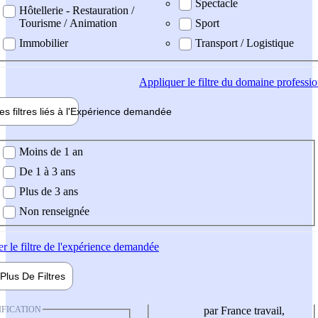
Spectacle
Hôtellerie - Restauration /
Tourisme / Animation
Sport
Immobilier
Transport / Logistique
Appliquer
le filtre du domaine professi
es filtres liés à l'
Expérience
demandée
ience demandée
Moins de 1 an
De 1 à 3 ans
Plus de 3 ans
Non renseignée
er
le filtre de l'expérience demandée
Plus De
Filtres
IFICATION
par France travail,