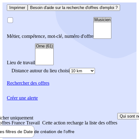
Imprimer
Besoin d'aide sur la recherche d'offres d'emploi ?
Métier, compétence, mot-clé, numéro d'offre
Lieu de travail
Distance autour du lieu choisi
Rechercher
des offres
Créer une alerte
Qui sont n
icher uniquement
 offres France Travail
Cette action recharge la liste des offres
les filtres de
Date de création
de l'offre