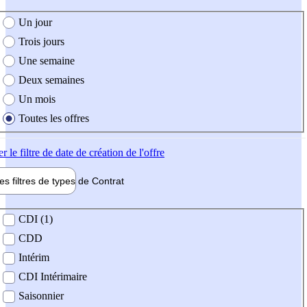
e création de l'offre
Un jour
Trois jours
Une semaine
Deux semaines
Un mois
Toutes les offres
er
le filtre de date de création de l'offre
les filtres de types de
Contrat
de contrat
CDI (1)
CDD
Intérim
CDI Intérimaire
Saisonnier