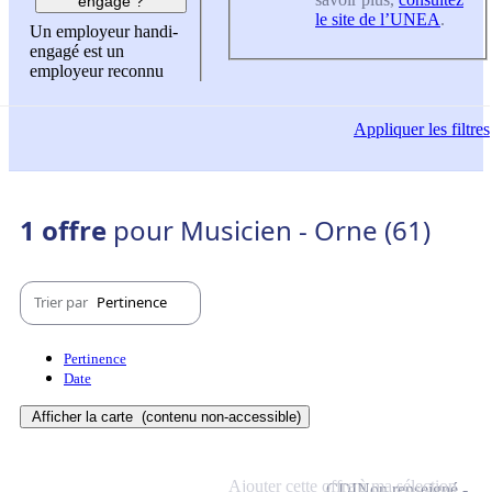
engagé ?
le site de l’UNEA
.
Un employeur handi-
engagé est un
employeur reconnu
Appliquer
les filtres
1 offre
pour Musicien - Orne (61)
Trier par
Pertinence
Pertinence
Date
Afficher la carte
(contenu non-accessible)
Ajouter cette offre à ma sélection
CDI
Non renseigné