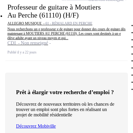
Professeur de guitare à Moutiers
Au Perche (61110) (H/F)
ALLEGRO MUSIQUE -
61 - RÉMALARD EN PERCHE
Nous recherchons un·e professeur·e de guitare pour donner des cours de guitare dès
maintenant à MOUTIERS AU PERCHE (61110). Les cours sont destinés à un·e
élève adulte ayant un niveau moyen et qui...
CDI - Non renseigné
Publié il y a 22 jours
Prêt à élargir votre recherche d’emploi ?
Découvrez de nouveaux territoires où les chances de
trouver un emploi sont plus fortes en réalisant un
projet de mobilité résidentielle
Découvrez Mobiville