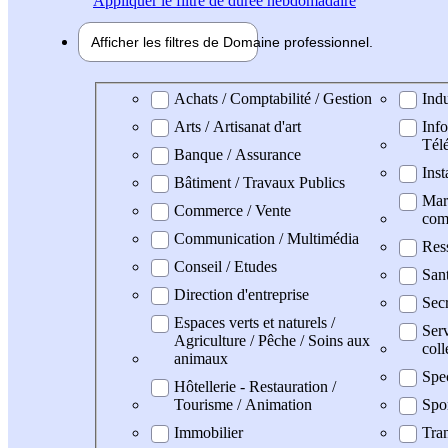
Appliquer
le filtre de durée hebdomadaire
Afficher les filtres de
Domaine pro
fessionnel
Domaine professionel
Achats / Comptabilité / Gestion
Indu
Arts / Artisanat d'art
Info
Tél
Banque / Assurance
Inst
Bâtiment / Travaux Publics
Mark
Commerce / Vente
com
Communication / Multimédia
Res
Conseil / Etudes
San
Direction d'entreprise
Secr
Espaces verts et naturels /
Serv
Agriculture / Pêche / Soins aux
coll
animaux
Spe
Hôtellerie - Restauration /
Tourisme / Animation
Spo
Immobilier
Tran