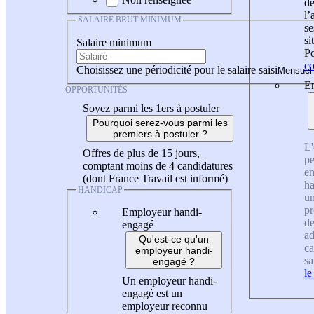
de
l
SALAIRE BRUT MINIMUM
se
si
Salaire minimum
Po
co
Choisissez une périodicité pour le salaire saisi
En
OPPORTUNITÉS
Soyez parmi les 1ers à postuler
Pourquoi serez-vous parmi les
premiers à postuler ?
L'
Offres de plus de 15 jours,
pe
comptant moins de 4 candidatures
en
(dont France Travail est informé)
ha
HANDICAP
un
pr
Employeur handi-
de
engagé
ad
Qu'est-ce qu'un
ca
employeur handi-
sa
engagé ?
le
Un employeur handi-
engagé est un
employeur reconnu