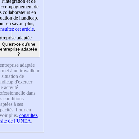
 l’intégration et de
’accompagnement de
s collaborateurs en
tuation de handicap.
ur en savoir plus,
nsultez cet article
.
treprise adaptée
Qu'est-ce qu'une
entreprise adaptée
?
entreprise adaptée
rmet à un travailleur
 situation de
ndicap d'exercer
e activité
ofessionnelle dans
s conditions
aptées à ses
pacités. Pour en
voir plus,
consultez
 site de l’UNEA
.