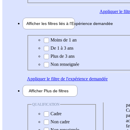
Appliquer
le fil
Afficher les filtres liés à l'
Expérience
demandée
Expérience demandée
Moins de 1 an
De 1 à 3 ans
Plus de 3 ans
Non renseignée
Appliquer
le filtre de l'expérience demandée
Afficher
Plus de
filtres
QUALIFICATION
pa
Ca
Cadre
pa
ac
Non cadre
fa
Non renseignée