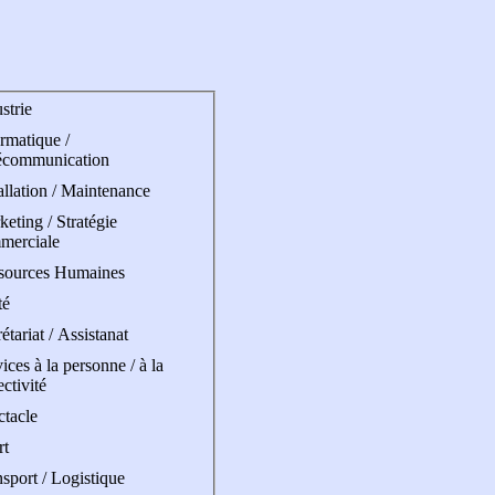
strie
rmatique /
écommunication
allation / Maintenance
eting / Stratégie
merciale
sources Humaines
té
étariat / Assistanat
ices à la personne / à la
ectivité
ctacle
rt
sport / Logistique