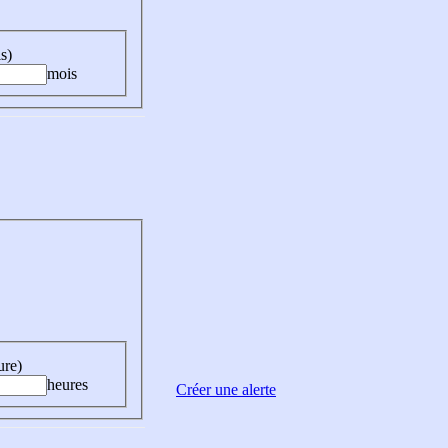
s)
mois
ure)
heures
Créer une alerte