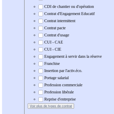
CDI de chantier ou d'opération
Contrat d'Engagement Educatif
Contrat intermittent
Contrat pacte
Contrat d'usage
CUI - CAE
CUI - CIE
Engagement à servir dans la réserve
Franchise
Insertion par l'activ.éco.
Portage salarial
Profession commerciale
Profession libérale
Reprise d'entreprise
Voir plus
de types de contrat