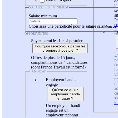
de
l
SALAIRE BRUT MINIMUM
se
si
Salaire minimum
Po
co
Choisissez une périodicité pour le salaire saisi
En
OPPORTUNITÉS
Soyez parmi les 1ers à postuler
Pourquoi serez-vous parmi les
premiers à postuler ?
L'
Offres de plus de 15 jours,
pe
comptant moins de 4 candidatures
en
(dont France Travail est informé)
ha
HANDICAP
un
pr
Employeur handi-
de
engagé
ad
Qu'est-ce qu'un
ca
employeur handi-
sa
engagé ?
le
Un employeur handi-
engagé est un
employeur reconnu