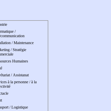
strie
rmatique /
écommunication
allation / Maintenance
eting / Stratégie
merciale
sources Humaines
té
étariat / Assistanat
ices à la personne / à la
ectivité
ctacle
rt
sport / Logistique