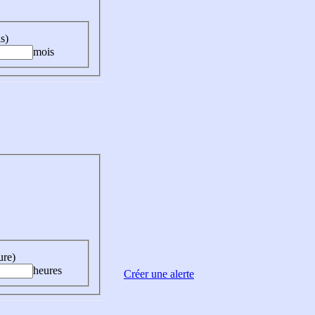
s)
mois
ure)
heures
Créer une alerte