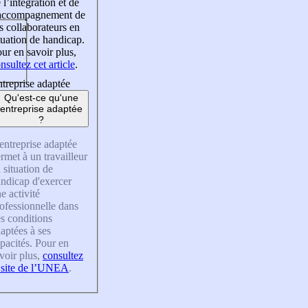
 l’intégration et de
’accompagnement de
s collaborateurs en
tuation de handicap.
ur en savoir plus,
nsultez cet article
.
treprise adaptée
Qu'est-ce qu'une
entreprise adaptée
?
entreprise adaptée
rmet à un travailleur
 situation de
ndicap d'exercer
e activité
ofessionnelle dans
s conditions
aptées à ses
pacités. Pour en
voir plus,
consultez
 site de l’UNEA
.