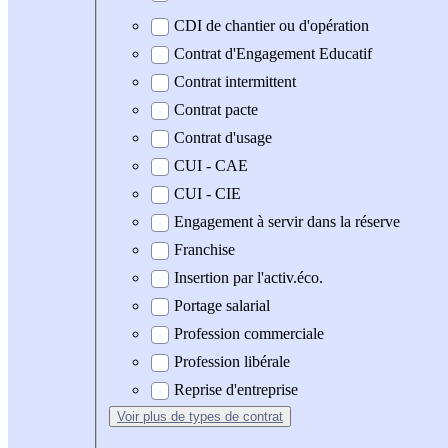
CDI de chantier ou d'opération
Contrat d'Engagement Educatif
Contrat intermittent
Contrat pacte
Contrat d'usage
CUI - CAE
CUI - CIE
Engagement à servir dans la réserve
Franchise
Insertion par l'activ.éco.
Portage salarial
Profession commerciale
Profession libérale
Reprise d'entreprise
Voir plus
de types de contrat