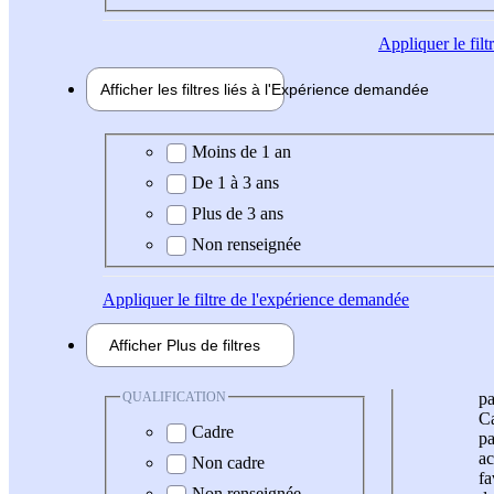
Appliquer
le fil
Afficher les filtres liés à l'
Expérience
demandée
Expérience demandée
Moins de 1 an
De 1 à 3 ans
Plus de 3 ans
Non renseignée
Appliquer
le filtre de l'expérience demandée
Afficher
Plus de
filtres
QUALIFICATION
pa
Ca
Cadre
pa
ac
Non cadre
fa
Non renseignée