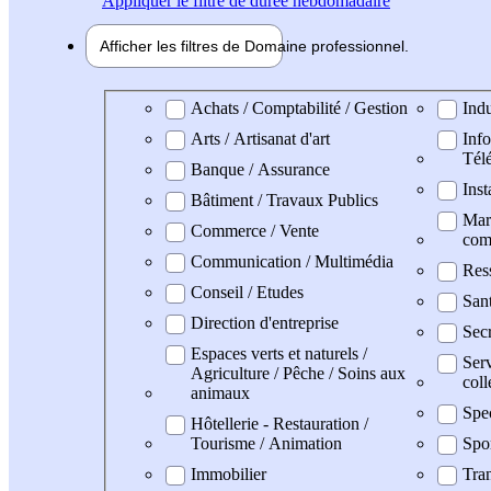
Appliquer
le filtre de durée hebdomadaire
Afficher les filtres de
Domaine pro
fessionnel
Domaine professionel
Achats / Comptabilité / Gestion
Indu
Arts / Artisanat d'art
Info
Tél
Banque / Assurance
Inst
Bâtiment / Travaux Publics
Mark
Commerce / Vente
com
Communication / Multimédia
Res
Conseil / Etudes
San
Direction d'entreprise
Secr
Espaces verts et naturels /
Serv
Agriculture / Pêche / Soins aux
coll
animaux
Spe
Hôtellerie - Restauration /
Tourisme / Animation
Spo
Immobilier
Tran