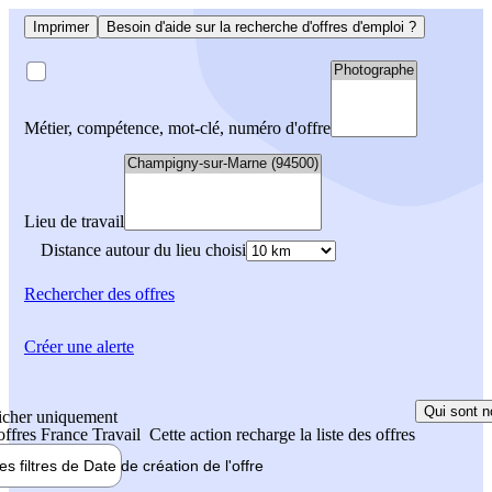
Imprimer
Besoin d'aide sur la recherche d'offres d'emploi ?
Métier, compétence, mot-clé, numéro d'offre
Lieu de travail
Distance autour du lieu choisi
Rechercher
des offres
Créer une alerte
Qui sont n
icher uniquement
 offres France Travail
Cette action recharge la liste des offres
les filtres de
Date de création
de l'offre