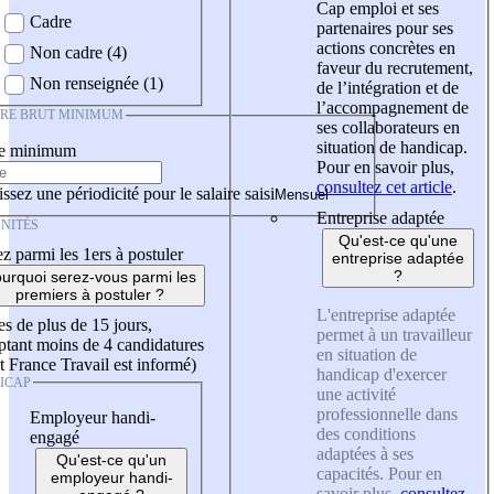
Cap emploi et ses
Cadre
partenaires pour ses
actions concrètes en
Non cadre (4)
faveur du recrutement,
Non renseignée (1)
de l’intégration et de
l’accompagnement de
IRE BRUT MINIMUM
ses collaborateurs en
situation de handicap.
re minimum
Pour en savoir plus,
consultez cet article
.
ssez une périodicité pour le salaire saisi
Entreprise adaptée
NITÉS
Qu'est-ce qu'une
z parmi les 1ers à postuler
entreprise adaptée
?
urquoi serez-vous parmi les
premiers à postuler ?
L'entreprise adaptée
es de plus de 15 jours,
permet à un travailleur
tant moins de 4 candidatures
en situation de
t France Travail est informé)
handicap d'exercer
ICAP
une activité
professionnelle dans
Employeur handi-
des conditions
engagé
adaptées à ses
Qu'est-ce qu'un
capacités. Pour en
employeur handi-
savoir plus,
consultez