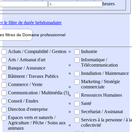
heures
er
le filtre de durée hebdomadaire
les filtres de
Domaine pro
fessionnel
ne professionel
Achats / Comptabilité / Gestion
Industrie
Arts / Artisanat d'art
Informatique /
Télécommunication
Banque / Assurance
Installation / Maintenance
Bâtiment / Travaux Publics
Marketing / Stratégie
Commerce / Vente
commerciale
Communication / Multimédia (5)
Ressources Humaines
Conseil / Etudes
Santé
Direction d'entreprise
Secrétariat / Assistanat
Espaces verts et naturels /
Services à la personne / à l
Agriculture / Pêche / Soins aux
collectivité
animaux