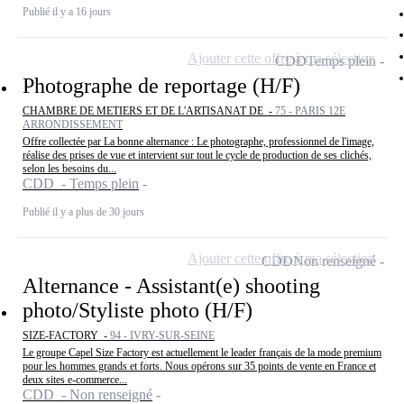
Publié il y a 16 jours
Ajouter cette offre à ma sélection
CDD
Temps plein
Photographe de reportage (H/F)
CHAMBRE DE METIERS ET DE L'ARTISANAT DE -
75 - PARIS 12E
ARRONDISSEMENT
Offre collectée par La bonne alternance : Le photographe, professionnel de l'image,
réalise des prises de vue et intervient sur tout le cycle de production de ses clichés,
selon les besoins du...
CDD - Temps plein
Publié il y a plus de 30 jours
Ajouter cette offre à ma sélection
CDD
Non renseigné
Alternance - Assistant(e) shooting
photo/Styliste photo (H/F)
SIZE-FACTORY -
94 - IVRY-SUR-SEINE
Le groupe Capel Size Factory est actuellement le leader français de la mode premium
pour les hommes grands et forts. Nous opérons sur 35 points de vente en France et
deux sites e-commerce...
CDD - Non renseigné