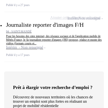
Publié il y a 27 jours
Ajouter cette offre à ma sélection
Intérim
Non renseigné
Journaliste reporter d'images F/H
94 - SAINT-MANDÉ
Pour les besoins des sites internet, des réseaux sociaux et de l'application mobile de
Météo-France, le /la journaliste reporter d'images (JRI) propose, réalise et monte des
vidéos (formats courts et...
Intérim - Non renseigné
Publié il y a 17 jours
Prêt à élargir votre recherche d’emploi ?
Découvrez de nouveaux territoires où les chances de
trouver un emploi sont plus fortes en réalisant un
projet de mobilité résidentielle