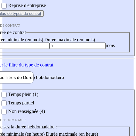
Reprise d'entreprise
plus
de types de contrat
 DE CONTRAT
ée de contrat
ée minimale (en mois)
Durée maximale (en mois)
mois
er
le filtre du type de contrat
les filtres de
Durée hebdo
madaire
 hebdomadaire
Temps plein (1)
Temps partiel
Non renseignée (4)
 HEBDOMADAIRE
cisez la durée hebdomadaire :
ée minimale (en heure)
Durée maximale (en heure)