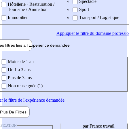
Spectacle
Hôtellerie - Restauration /
Tourisme / Animation
Sport
Immobilier
Transport / Logistique
Appliquer
le filtre du domaine professi
es filtres liés à l'
Expérience
demandée
ience demandée
Moins de 1 an
De 1 à 3 ans
Plus de 3 ans
Non renseignée (1)
er
le filtre de l'expérience demandée
Plus De
Filtres
IFICATION
par France travail,