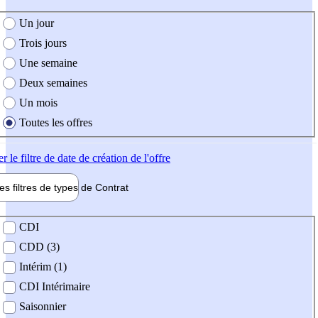
e création de l'offre
Un jour
Trois jours
Une semaine
Deux semaines
Un mois
Toutes les offres
er
le filtre de date de création de l'offre
les filtres de types de
Contrat
de contrat
CDI
CDD (3)
Intérim (1)
CDI Intérimaire
Saisonnier