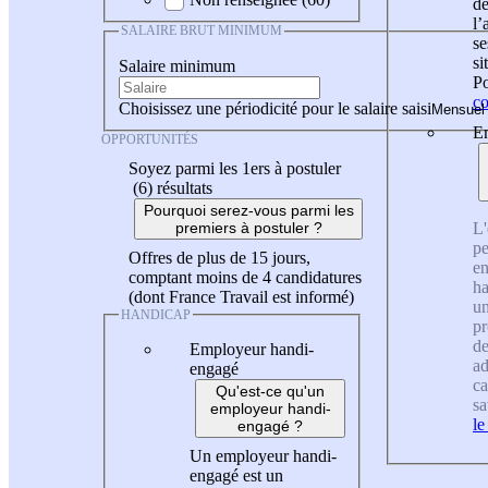
de
l
SALAIRE BRUT MINIMUM
se
si
Salaire minimum
Po
co
Choisissez une périodicité pour le salaire saisi
En
OPPORTUNITÉS
Soyez parmi les 1ers à postuler
(6)
résultats
Pourquoi serez-vous parmi les
L'
premiers à postuler ?
pe
Offres de plus de 15 jours,
en
comptant moins de 4 candidatures
ha
(dont France Travail est informé)
un
HANDICAP
pr
de
Employeur handi-
ad
engagé
ca
Qu'est-ce qu'un
sa
employeur handi-
le
engagé ?
Un employeur handi-
engagé est un