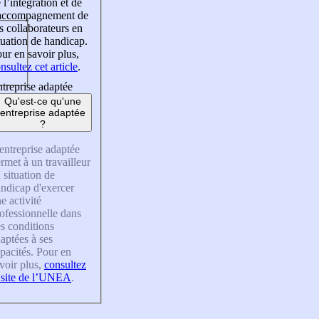
 l’intégration et de
’accompagnement de
s collaborateurs en
tuation de handicap.
ur en savoir plus,
nsultez cet article
.
treprise adaptée
Qu'est-ce qu'une
entreprise adaptée
?
entreprise adaptée
rmet à un travailleur
 situation de
ndicap d'exercer
e activité
ofessionnelle dans
s conditions
aptées à ses
pacités. Pour en
voir plus,
consultez
 site de l’UNEA
.