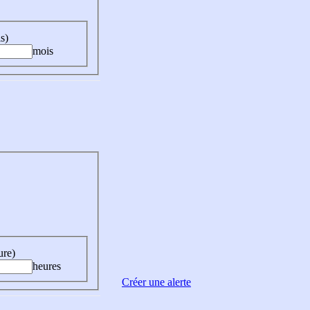
s)
mois
ure)
heures
Créer une alerte