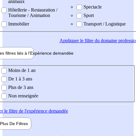
animaux
Spectacle
Hôtellerie - Restauration /
Tourisme / Animation
Sport
Immobilier
Transport / Logistique
Appliquer
le filtre du domaine professi
es filtres liés à l'
Expérience
demandée
ience demandée
Moins de 1 an
De 1 à 3 ans
Plus de 3 ans
Non renseignée
er
le filtre de l'expérience demandée
Plus De
Filtres