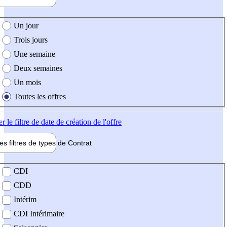
e création de l'offre
Un jour
Trois jours
Une semaine
Deux semaines
Un mois
Toutes les offres
er
le filtre de date de création de l'offre
les filtres de types de
Contrat
de contrat
CDI
CDD
Intérim
CDI Intérimaire