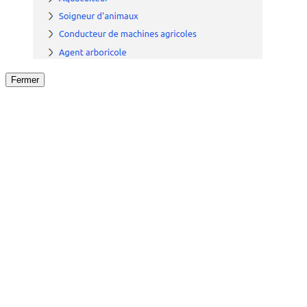
Fermer
Fermer
le détail de l'offre
/
Offre
sur
Offre précéden