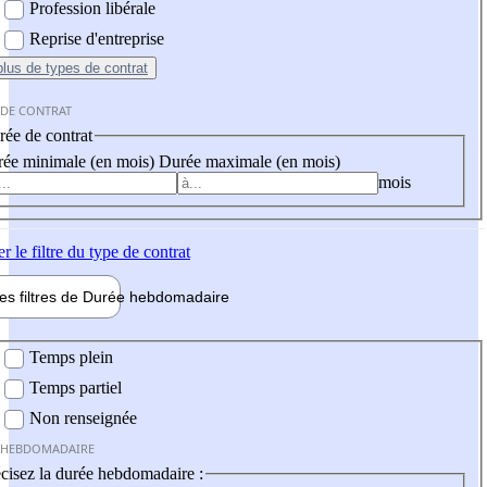
Profession libérale
Reprise d'entreprise
plus
de types de contrat
 DE CONTRAT
ée de contrat
ée minimale (en mois)
Durée maximale (en mois)
mois
er
le filtre du type de contrat
les filtres de
Durée hebdo
madaire
 hebdomadaire
Temps plein
Temps partiel
Non renseignée
 HEBDOMADAIRE
cisez la durée hebdomadaire :