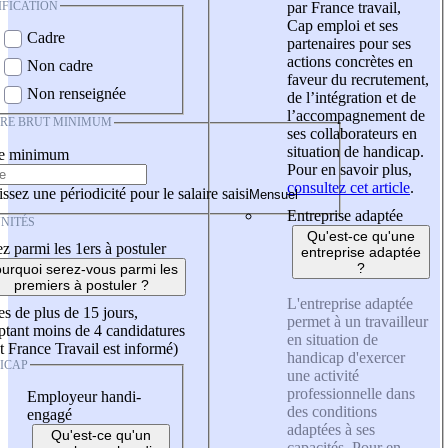
IFICATION
par France travail,
Cap emploi et ses
Cadre
partenaires pour ses
actions concrètes en
Non cadre
faveur du recrutement,
Non renseignée
de l’intégration et de
l’accompagnement de
IRE BRUT MINIMUM
ses collaborateurs en
situation de handicap.
re minimum
Pour en savoir plus,
consultez cet article
.
ssez une périodicité pour le salaire saisi
Entreprise adaptée
NITÉS
Qu'est-ce qu'une
z parmi les 1ers à postuler
entreprise adaptée
?
urquoi serez-vous parmi les
premiers à postuler ?
L'entreprise adaptée
es de plus de 15 jours,
permet à un travailleur
tant moins de 4 candidatures
en situation de
t France Travail est informé)
handicap d'exercer
ICAP
une activité
professionnelle dans
Employeur handi-
des conditions
engagé
adaptées à ses
Qu'est-ce qu'un
capacités. Pour en