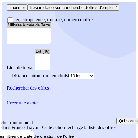
Imprimer
Besoin d'aide sur la recherche d'offres d'emploi ?
Métier, compétence, mot-clé, numéro d'offre
Lieu de travail
Distance autour du lieu choisi
Rechercher
des offres
Créer une alerte
Qui sont n
icher uniquement
 offres France Travail
Cette action recharge la liste des offres
les filtres de
Date de création
de l'offre