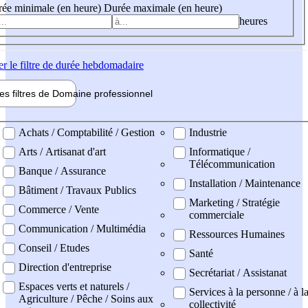
ée minimale (en heure)
Durée maximale (en heure)
heures
er
le filtre de durée hebdomadaire
les filtres de
Domaine pro
fessionnel
ne professionel
Achats / Comptabilité / Gestion
Industrie
Arts / Artisanat d'art
Informatique /
Télécommunication
Banque / Assurance
Installation / Maintenance
Bâtiment / Travaux Publics
Marketing / Stratégie
Commerce / Vente
commerciale
Communication / Multimédia
Ressources Humaines
Conseil / Etudes
Santé
Direction d'entreprise
Secrétariat / Assistanat
Espaces verts et naturels /
Services à la personne / à l
Agriculture / Pêche / Soins aux
collectivité