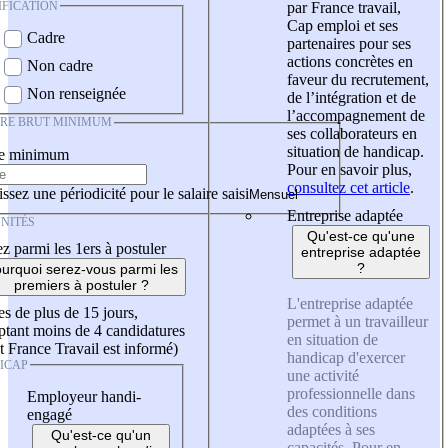
IFICATION
par France travail,
Cap emploi et ses
Cadre
partenaires pour ses
actions concrètes en
Non cadre
faveur du recrutement,
Non renseignée
de l’intégration et de
l’accompagnement de
IRE BRUT MINIMUM
ses collaborateurs en
situation de handicap.
re minimum
Pour en savoir plus,
consultez cet article
.
ssez une périodicité pour le salaire saisi
Entreprise adaptée
NITÉS
Qu'est-ce qu'une
z parmi les 1ers à postuler
entreprise adaptée
?
urquoi serez-vous parmi les
premiers à postuler ?
L'entreprise adaptée
es de plus de 15 jours,
permet à un travailleur
tant moins de 4 candidatures
en situation de
t France Travail est informé)
handicap d'exercer
ICAP
une activité
professionnelle dans
Employeur handi-
des conditions
engagé
adaptées à ses
Qu'est-ce qu'un
capacités. Pour en