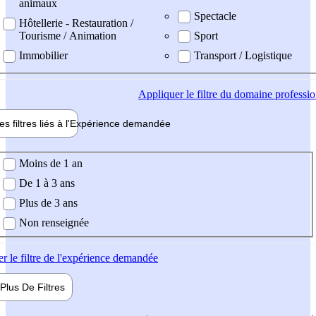
animaux
Spectacle
Hôtellerie - Restauration /
Tourisme / Animation
Sport
Immobilier
Transport / Logistique
Appliquer
le filtre du domaine professi
es filtres liés à l'
Expérience
demandée
ience demandée
Moins de 1 an
De 1 à 3 ans
Plus de 3 ans
Non renseignée
er
le filtre de l'expérience demandée
Plus De
Filtres