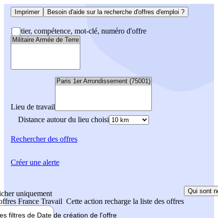
Imprimer
Besoin d'aide sur la recherche d'offres d'emploi ?
Métier, compétence, mot-clé, numéro d'offre
Lieu de travail
Distance autour du lieu choisi
Rechercher
des offres
Créer une alerte
Qui sont n
icher uniquement
 offres France Travail
Cette action recharge la liste des offres
les filtres de
Date de création
de l'offre