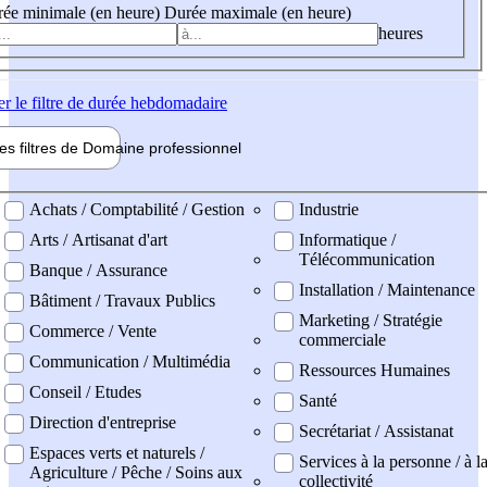
ée minimale (en heure)
Durée maximale (en heure)
heures
er
le filtre de durée hebdomadaire
les filtres de
Domaine pro
fessionnel
ne professionel
Achats / Comptabilité / Gestion
Industrie
Arts / Artisanat d'art
Informatique /
Télécommunication
Banque / Assurance
Installation / Maintenance
Bâtiment / Travaux Publics
Marketing / Stratégie
Commerce / Vente
commerciale
Communication / Multimédia
Ressources Humaines
Conseil / Etudes
Santé
Direction d'entreprise
Secrétariat / Assistanat
Espaces verts et naturels /
Services à la personne / à l
Agriculture / Pêche / Soins aux
collectivité