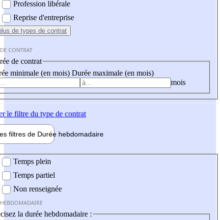
Profession libérale
Reprise d'entreprise
plus
de types de contrat
 DE CONTRAT
ée de contrat
ée minimale (en mois)
Durée maximale (en mois)
mois
er
le filtre du type de contrat
les filtres de
Durée hebdo
madaire
 hebdomadaire
Temps plein
Temps partiel
Non renseignée
 HEBDOMADAIRE
cisez la durée hebdomadaire :