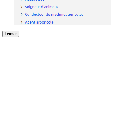
Fermer
Fermer
le détail de l'offre
/
Offre
sur
Offre précéden