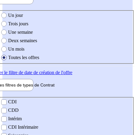
e création de l'offre
Un jour
Trois jours
Une semaine
Deux semaines
Un mois
Toutes les offres
er
le filtre de date de création de l'offre
les filtres de types de
Contrat
de contrat
CDI
CDD
Intérim
CDI Intérimaire