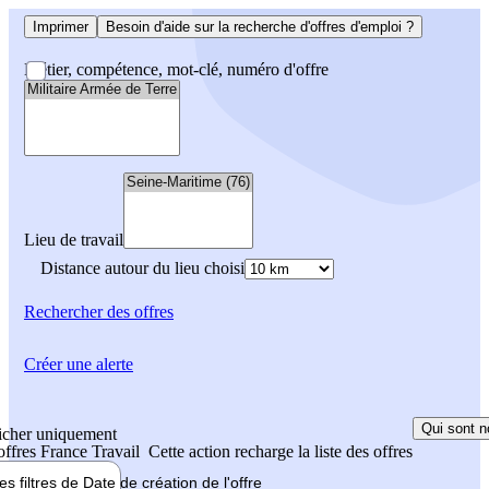
Imprimer
Besoin d'aide sur la recherche d'offres d'emploi ?
Métier, compétence, mot-clé, numéro d'offre
Lieu de travail
Distance autour du lieu choisi
Rechercher
des offres
Créer une alerte
Qui sont n
icher uniquement
 offres France Travail
Cette action recharge la liste des offres
les filtres de
Date de création
de l'offre