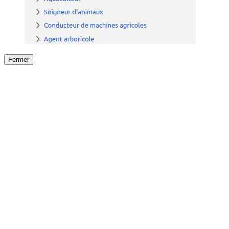
Fermer
Fermer
le détail de l'offre
/
Offre
sur
Offre précéden