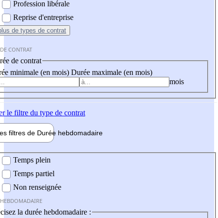
Profession libérale
Reprise d'entreprise
plus
de types de contrat
 DE CONTRAT
ée de contrat
ée minimale (en mois)
Durée maximale (en mois)
mois
er
le filtre du type de contrat
les filtres de
Durée hebdo
madaire
 hebdomadaire
Temps plein
Temps partiel
Non renseignée
 HEBDOMADAIRE
cisez la durée hebdomadaire :