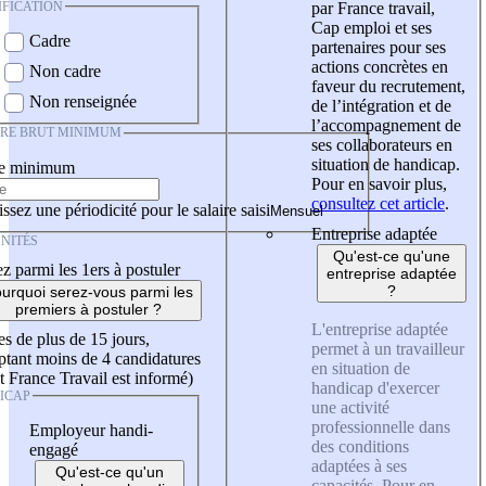
IFICATION
par France travail,
Cap emploi et ses
Cadre
partenaires pour ses
actions concrètes en
Non cadre
faveur du recrutement,
Non renseignée
de l’intégration et de
l’accompagnement de
IRE BRUT MINIMUM
ses collaborateurs en
situation de handicap.
re minimum
Pour en savoir plus,
consultez cet article
.
ssez une périodicité pour le salaire saisi
Entreprise adaptée
NITÉS
Qu'est-ce qu'une
z parmi les 1ers à postuler
entreprise adaptée
?
urquoi serez-vous parmi les
premiers à postuler ?
L'entreprise adaptée
es de plus de 15 jours,
permet à un travailleur
tant moins de 4 candidatures
en situation de
t France Travail est informé)
handicap d'exercer
ICAP
une activité
professionnelle dans
Employeur handi-
des conditions
engagé
adaptées à ses
Qu'est-ce qu'un
capacités. Pour en