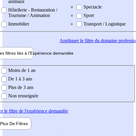
animaux
Spectacle
Hôtellerie - Restauration /
Tourisme / Animation
Sport
Immobilier
Transport / Logistique
Appliquer
le filtre du domaine professi
es filtres liés à l'
Expérience
demandée
ience demandée
Moins de 1 an
De 1 à 3 ans
Plus de 3 ans
Non renseignée
er
le filtre de l'expérience demandée
Plus De
Filtres