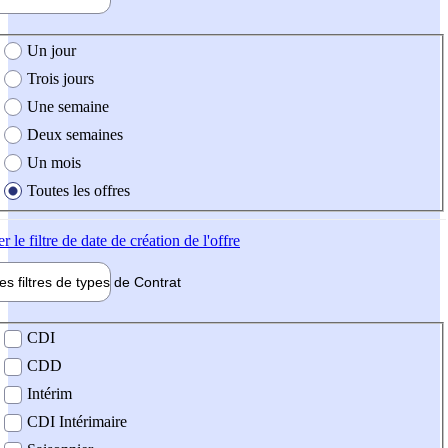
e création de l'offre
Un jour
Trois jours
Une semaine
Deux semaines
Un mois
Toutes les offres
er
le filtre de date de création de l'offre
les filtres de types de
Contrat
de contrat
CDI
CDD
Intérim
CDI Intérimaire