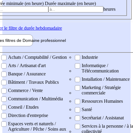
ée minimale (en heure)
Durée maximale (en heure)
heures
er
le filtre de durée hebdomadaire
les filtres de
Domaine pro
fessionnel
ne professionel
Achats / Comptabilité / Gestion
Industrie
Arts / Artisanat d'art
Informatique /
Télécommunication
Banque / Assurance
Installation / Maintenance
Bâtiment / Travaux Publics
Marketing / Stratégie
Commerce / Vente
commerciale
Communication / Multimédia
Ressources Humaines
Conseil / Etudes
Santé
Direction d'entreprise
Secrétariat / Assistanat
Espaces verts et naturels /
Services à la personne / à l
Agriculture / Pêche / Soins aux
collectivité