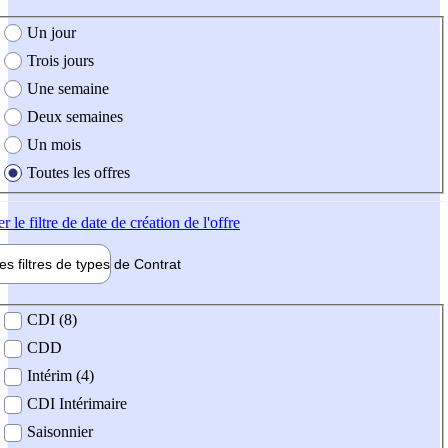
e création de l'offre
Un jour
Trois jours
Une semaine
Deux semaines
Un mois
Toutes les offres
er
le filtre de date de création de l'offre
les filtres de types de
Contrat
de contrat
CDI (8)
CDD
Intérim (4)
CDI Intérimaire
Saisonnier