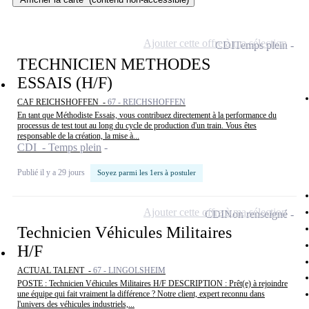
Ajouter cette offre à ma sélection
CDI
Temps plein
TECHNICIEN METHODES
ESSAIS (H/F)
CAF REICHSHOFFEN -
67 - REICHSHOFFEN
En tant que Méthodiste Essais, vous contribuez directement à la performance du
processus de test tout au long du cycle de production d'un train. Vous êtes
responsable de la création, la mise à...
CDI - Temps plein
Publié il y a 29 jours
Soyez parmi les 1ers à postuler
Ajouter cette offre à ma sélection
CDI
Non renseigné
Technicien Véhicules Militaires
H/F
ACTUAL TALENT -
67 - LINGOLSHEIM
POSTE : Technicien Véhicules Militaires H/F DESCRIPTION : Prêt(e) à rejoindre
une équipe qui fait vraiment la différence ? Notre client, expert reconnu dans
l'univers des véhicules industriels,...