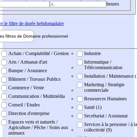
heures
er
le filtre de durée hebdomadaire
les filtres de
Domaine pro
fessionnel
ne professionel
Achats / Comptabilité / Gestion
Industrie
Arts / Artisanat d'art
Informatique /
Télécommunication
Banque / Assurance
Installation / Maintenance (
Bâtiment / Travaux Publics
Marketing / Stratégie
Commerce / Vente
commerciale
Communication / Multimédia
Ressources Humaines
Conseil / Etudes
Santé (1)
Direction d'entreprise
Secrétariat / Assistanat
Espaces verts et naturels /
Services à la personne / à l
Agriculture / Pêche / Soins aux
collectivité (9)
animaux