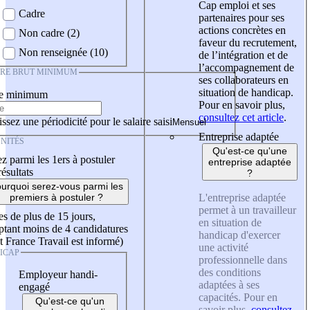
Cap emploi et ses
Cadre
partenaires pour ses
actions concrètes en
Non cadre (2)
faveur du recrutement,
Non renseignée (10)
de l’intégration et de
l’accompagnement de
IRE BRUT MINIMUM
ses collaborateurs en
situation de handicap.
re minimum
Pour en savoir plus,
consultez cet article
.
ssez une périodicité pour le salaire saisi
Entreprise adaptée
NITÉS
Qu'est-ce qu'une
z parmi les 1ers à postuler
entreprise adaptée
résultats
?
urquoi serez-vous parmi les
L'entreprise adaptée
premiers à postuler ?
permet à un travailleur
es de plus de 15 jours,
en situation de
tant moins de 4 candidatures
handicap d'exercer
t France Travail est informé)
une activité
ICAP
professionnelle dans
des conditions
Employeur handi-
adaptées à ses
engagé
capacités. Pour en
Qu'est-ce qu'un
savoir plus,
consultez