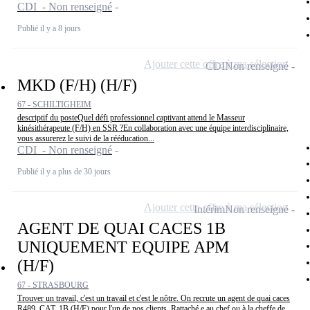
CDI - Non renseigné
Publié il y a 8 jours
Ajouter cette offre à ma sélection
CDI
Non renseigné
MKD (F/H) (H/F)
67 - SCHILTIGHEIM
descriptif du posteQuel défi professionnel captivant attend le Masseur
kinésithérapeute (F/H) en SSR ?En collaboration avec une équipe interdisciplinaire,
vous assurerez le suivi de la rééducation...
CDI - Non renseigné
Publié il y a plus de 30 jours
Ajouter cette offre à ma sélection
Intérim
Non renseigné
AGENT DE QUAI CACES 1B
UNIQUEMENT EQUIPE APM
(H/F)
67 - STRASBOURG
Trouver un travail, c'est un travail et c'est le nôtre. On recrute un agent de quai caces
R489. CAT. 1B (H/F) pour l'un de nos clients. Rattaché.e au chef ou à la cheffe de