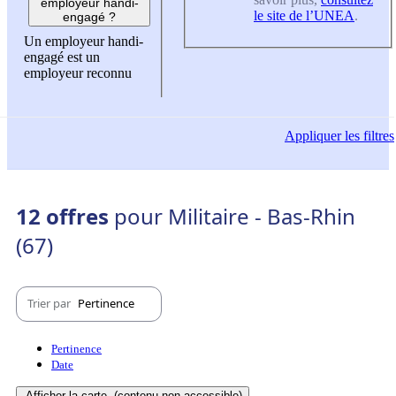
employeur handi-
le site de l’UNEA
.
engagé ?
Un employeur handi-
engagé est un
employeur reconnu
Appliquer
les filtres
12 offres
pour Militaire - Bas-Rhin
(67)
Trier par
Pertinence
Pertinence
Date
Afficher la carte
(contenu non-accessible)