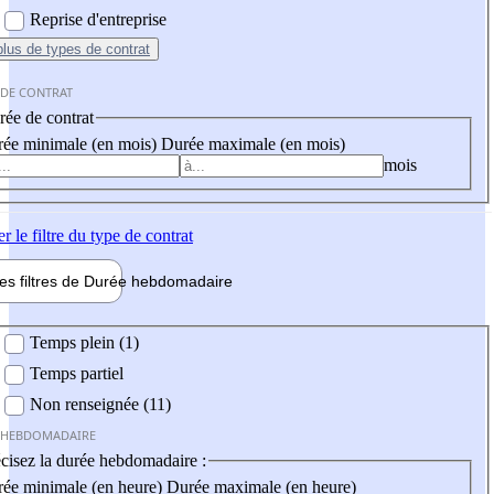
Reprise d'entreprise
plus
de types de contrat
 DE CONTRAT
ée de contrat
ée minimale (en mois)
Durée maximale (en mois)
mois
er
le filtre du type de contrat
les filtres de
Durée hebdo
madaire
 hebdomadaire
Temps plein (1)
Temps partiel
Non renseignée (11)
 HEBDOMADAIRE
cisez la durée hebdomadaire :
ée minimale (en heure)
Durée maximale (en heure)