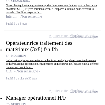
67 - STRASBOURG
Notre client qui est une grande entreprise dans le secteur du transport recherche un
chauffeur SPL (H/F)Vos missions seront :- Préparer le camion pour effectuer la
tournée - Etablir et respecter le...
Intérim - Non renseigné
Publié il y a 8 jours
Ajouter cette offre à ma sélection
CDI
Non renseigné
Opérateur.rice traitement des
matériaux (3x8) f/h f/h
67 - MOLSHEIM
Safran est un groupe international de haute technologie opérant dans les domaines
de l'aéronautique (propulsion, équipements et intérieurs), de l'espace et de la défense.
Sa mission : contribuer...
CDI - Non renseigné
Publié il y a plus de 30 jours
Ajouter cette offre à ma sélection
CDI
Non renseigné
Manager opérationnel H/F
67 - NORDHEIM