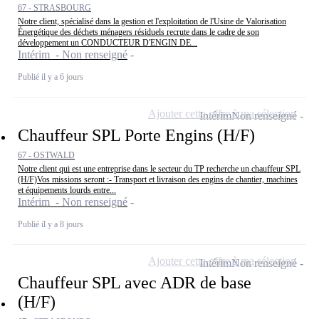
67 - STRASBOURG
Notre client, spécialisé dans la gestion et l'exploitation de l'Usine de Valorisation
Énergétique des déchets ménagers résiduels recrute dans le cadre de son
développement un CONDUCTEUR D'ENGIN DE...
Intérim - Non renseigné
Publié il y a 6 jours
Ajouter cette offre à ma sélection
Intérim
Non renseigné
Chauffeur SPL Porte Engins (H/F)
67 - OSTWALD
Notre client qui est une entreprise dans le secteur du TP recherche un chauffeur SPL
(H/F)Vos missions seront :- Transport et livraison des engins de chantier, machines
et équipements lourds entre...
Intérim - Non renseigné
Publié il y a 8 jours
Ajouter cette offre à ma sélection
Intérim
Non renseigné
Chauffeur SPL avec ADR de base
(H/F)