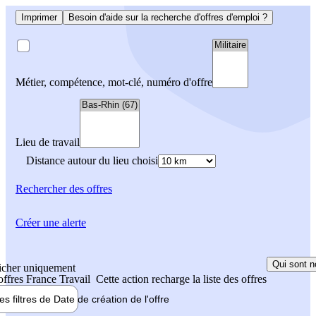
Imprimer
Besoin d'aide sur la recherche d'offres d'emploi ?
Métier, compétence, mot-clé, numéro d'offre
Lieu de travail
Distance autour du lieu choisi
Rechercher
des offres
Créer une alerte
Qui sont n
icher uniquement
 offres France Travail
Cette action recharge la liste des offres
les filtres de
Date de création
de l'offre