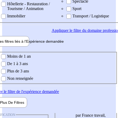
Spectacle
Hôtellerie - Restauration /
Tourisme / Animation
Sport
Immobilier
Transport / Logistique
Appliquer
le filtre du domaine professi
es filtres liés à l'
Expérience
demandée
ience demandée
Moins de 1 an
De 1 à 3 ans
Plus de 3 ans
Non renseignée
er
le filtre de l'expérience demandée
Plus De
Filtres
IFICATION
par France travail,