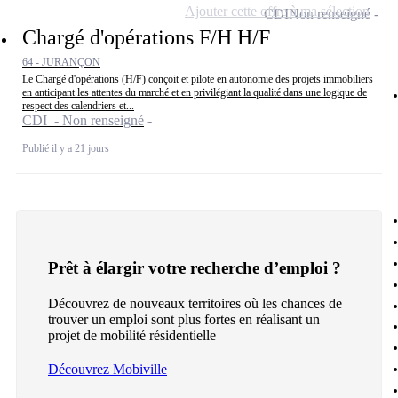
Ajouter cette offre à ma sélection
CDI
Non renseigné
Chargé d'opérations F/H H/F
64 - JURANÇON
Le Chargé d'opérations (H/F) conçoit et pilote en autonomie des projets immobiliers
en anticipant les attentes du marché et en privilégiant la qualité dans une logique de
respect des calendriers et...
CDI - Non renseigné
Publié il y a 21 jours
Prêt à élargir votre recherche d’emploi ?
Découvrez de nouveaux territoires où les chances de
trouver un emploi sont plus fortes en réalisant un
projet de mobilité résidentielle
Découvrez Mobiville