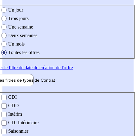
e création de l'offre
Un jour
Trois jours
Une semaine
Deux semaines
Un mois
Toutes les offres
er
le filtre de date de création de l'offre
les filtres de types de
Contrat
de contrat
CDI
CDD
Intérim
CDI Intérimaire
Saisonnier