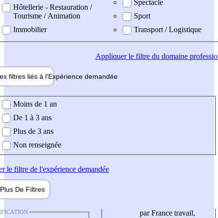
Spectacle
Hôtellerie - Restauration /
Tourisme / Animation
Sport
Immobilier
Transport / Logistique
Appliquer
le filtre du domaine professi
es filtres liés à l'
Expérience
demandée
ience demandée
Moins de 1 an
De 1 à 3 ans
Plus de 3 ans
Non renseignée
er
le filtre de l'expérience demandée
Plus De
Filtres
IFICATION
par France travail,