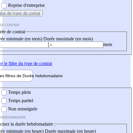
Reprise d'entreprise
plus
de types de contrat
 DE CONTRAT
ée de contrat
ée minimale (en mois)
Durée maximale (en mois)
mois
er
le filtre du type de contrat
les filtres de
Durée hebdo
madaire
 hebdomadaire
Temps plein
Temps partiel
Non renseignée
 HEBDOMADAIRE
cisez la durée hebdomadaire :
ée minimale (en heure)
Durée maximale (en heure)