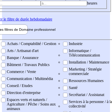
heures
er
le filtre de durée hebdomadaire
les filtres de
Domaine pro
fessionnel
ne professionel
Achats / Comptabilité / Gestion
Industrie
Arts / Artisanat d'art
Informatique /
Télécommunication
Banque / Assurance
Installation / Maintenance
Bâtiment / Travaux Publics
Marketing / Stratégie
Commerce / Vente
commerciale
Communication / Multimédia
Ressources Humaines
Conseil / Etudes
Santé
Direction d'entreprise
Secrétariat / Assistanat
Espaces verts et naturels /
Services à la personne / à l
Agriculture / Pêche / Soins aux
collectivité
animaux