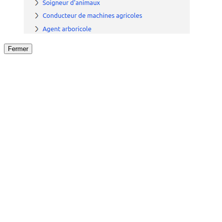
Fermer
Fermer
le détail de l'offre
/
Offre
sur
Offre précéden