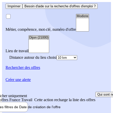
Imprimer
Besoin d'aide sur la recherche d'offres d'emploi ?
Métier, compétence, mot-clé, numéro d'offre
Lieu de travail
Distance autour du lieu choisi
Rechercher
des offres
Créer une alerte
Qui sont n
icher uniquement
 offres France Travail
Cette action recharge la liste des offres
les filtres de
Date de création
de l'offre