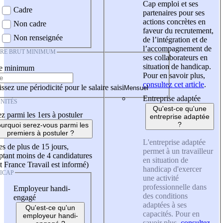
Cap emploi et ses
Cadre
partenaires pour ses
actions concrètes en
Non cadre
faveur du recrutement,
Non renseignée
de l’intégration et de
l’accompagnement de
IRE BRUT MINIMUM
ses collaborateurs en
situation de handicap.
re minimum
Pour en savoir plus,
consultez cet article
.
ssez une périodicité pour le salaire saisi
Entreprise adaptée
NITÉS
Qu'est-ce qu'une
z parmi les 1ers à postuler
entreprise adaptée
?
urquoi serez-vous parmi les
premiers à postuler ?
L'entreprise adaptée
es de plus de 15 jours,
permet à un travailleur
tant moins de 4 candidatures
en situation de
t France Travail est informé)
handicap d'exercer
ICAP
une activité
professionnelle dans
Employeur handi-
des conditions
engagé
adaptées à ses
Qu'est-ce qu'un
capacités. Pour en
employeur handi-
savoir plus,
consultez