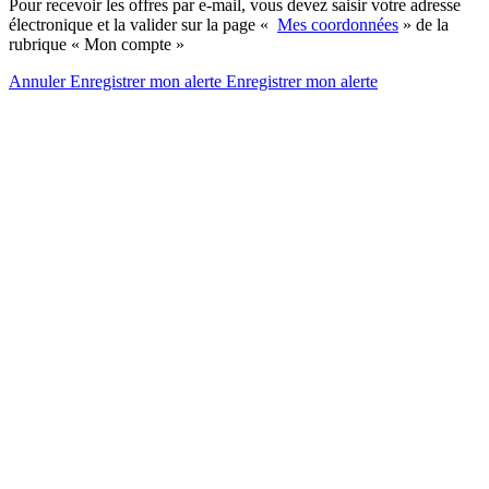
Pour recevoir les offres par e-mail, vous devez saisir votre adresse
électronique et la valider sur la page «
Mes coordonnées
» de la
rubrique « Mon compte »
Annuler
Enregistrer mon alerte
Enregistrer
mon alerte