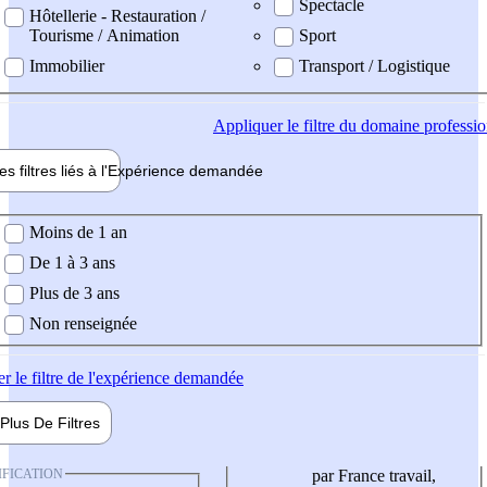
Spectacle
Hôtellerie - Restauration /
Tourisme / Animation
Sport
Immobilier
Transport / Logistique
Appliquer
le filtre du domaine professi
es filtres liés à l'
Expérience
demandée
ience demandée
Moins de 1 an
De 1 à 3 ans
Plus de 3 ans
Non renseignée
er
le filtre de l'expérience demandée
Plus De
Filtres
IFICATION
par France travail,