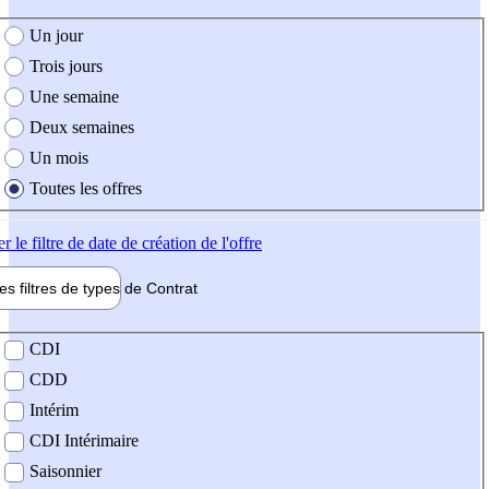
e création de l'offre
Un jour
Trois jours
Une semaine
Deux semaines
Un mois
Toutes les offres
er
le filtre de date de création de l'offre
les filtres de types de
Contrat
de contrat
CDI
CDD
Intérim
CDI Intérimaire
Saisonnier