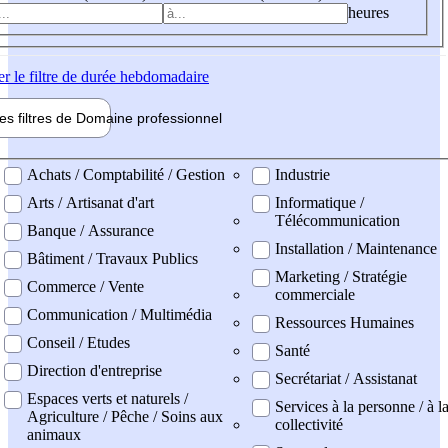
heures
er
le filtre de durée hebdomadaire
les filtres de
Domaine pro
fessionnel
ne professionel
Achats / Comptabilité / Gestion
Industrie
Arts / Artisanat d'art
Informatique /
Télécommunication
Banque / Assurance
Installation / Maintenance
Bâtiment / Travaux Publics
Marketing / Stratégie
Commerce / Vente
commerciale
Communication / Multimédia
Ressources Humaines
Conseil / Etudes
Santé
Direction d'entreprise
Secrétariat / Assistanat
Espaces verts et naturels /
Services à la personne / à l
Agriculture / Pêche / Soins aux
collectivité
animaux