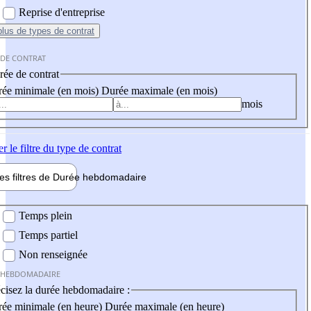
Reprise d'entreprise
plus
de types de contrat
 DE CONTRAT
ée de contrat
ée minimale (en mois)
Durée maximale (en mois)
mois
er
le filtre du type de contrat
les filtres de
Durée hebdo
madaire
 hebdomadaire
Temps plein
Temps partiel
Non renseignée
 HEBDOMADAIRE
cisez la durée hebdomadaire :
ée minimale (en heure)
Durée maximale (en heure)