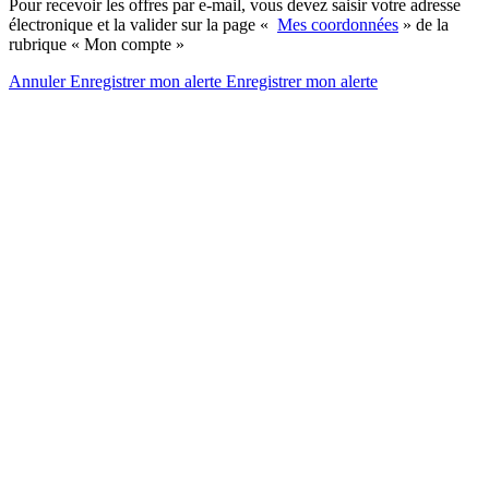
Pour recevoir les offres par e-mail, vous devez saisir votre adresse
électronique et la valider sur la page «
Mes coordonnées
» de la
rubrique « Mon compte »
Annuler
Enregistrer mon alerte
Enregistrer
mon alerte