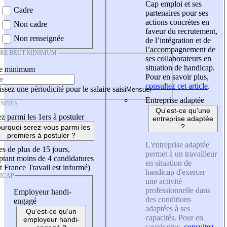
Cap emploi et ses
Cadre
partenaires pour ses
actions concrètes en
Non cadre
faveur du recrutement,
Non renseignée
de l’intégration et de
l’accompagnement de
IRE BRUT MINIMUM
ses collaborateurs en
situation de handicap.
re minimum
Pour en savoir plus,
consultez cet article
.
ssez une périodicité pour le salaire saisi
Entreprise adaptée
NITÉS
Qu'est-ce qu'une
z parmi les 1ers à postuler
entreprise adaptée
?
urquoi serez-vous parmi les
premiers à postuler ?
L'entreprise adaptée
es de plus de 15 jours,
permet à un travailleur
tant moins de 4 candidatures
en situation de
t France Travail est informé)
handicap d'exercer
ICAP
une activité
professionnelle dans
Employeur handi-
des conditions
engagé
adaptées à ses
Qu'est-ce qu'un
capacités. Pour en
employeur handi-
savoir plus,
consultez