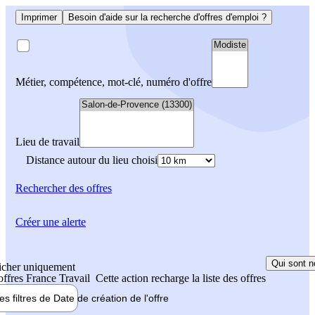
Imprimer
Besoin d'aide sur la recherche d'offres d'emploi ?
Métier, compétence, mot-clé, numéro d'offre
Lieu de travail
Distance autour du lieu choisi
Rechercher
des offres
Créer une alerte
Qui sont n
icher uniquement
 offres France Travail
Cette action recharge la liste des offres
les filtres de
Date de création
de l'offre