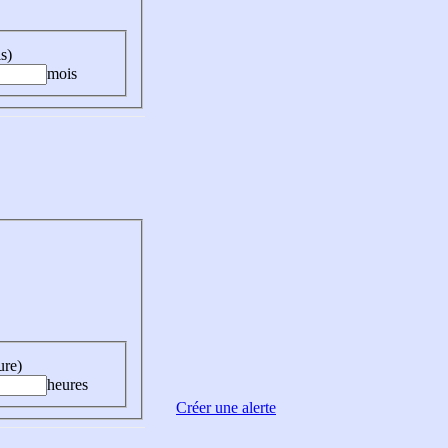
s)
mois
ure)
heures
Créer une alerte