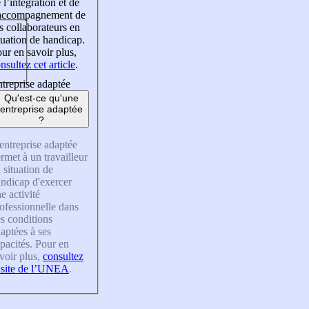
 l’intégration et de
’accompagnement de
s collaborateurs en
tuation de handicap.
ur en savoir plus,
nsultez cet article
.
treprise adaptée
Qu'est-ce qu'une
entreprise adaptée
?
entreprise adaptée
rmet à un travailleur
 situation de
ndicap d'exercer
e activité
ofessionnelle dans
s conditions
aptées à ses
pacités. Pour en
voir plus,
consultez
 site de l’UNEA
.