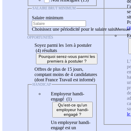
de
l
SALAIRE BRUT MINIMUM
se
si
Salaire minimum
Po
co
Choisissez une périodicité pour le salaire saisi
En
OPPORTUNITÉS
Soyez parmi les 1ers à postuler
(4)
résultats
Pourquoi serez-vous parmi les
L'
premiers à postuler ?
pe
Offres de plus de 15 jours,
en
comptant moins de 4 candidatures
ha
(dont France Travail est informé)
un
HANDICAP
pr
de
Employeur handi-
ad
engagé (1)
ca
Qu'est-ce qu'un
sa
employeur handi-
le
engagé ?
Un employeur handi-
engagé est un