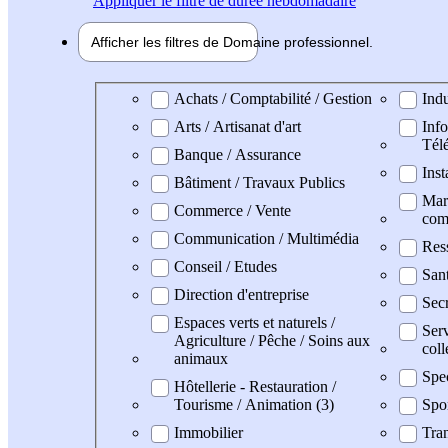
Appliquer
le filtre de durée hebdomadaire
Afficher les filtres de
Domaine pro
fessionnel
Domaine professionel
Achats / Comptabilité / Gestion
Indu
Arts / Artisanat d'art
Info
Tél
Banque / Assurance
Inst
Bâtiment / Travaux Publics
Mark
Commerce / Vente
com
Communication / Multimédia
Res
Conseil / Etudes
Sant
Direction d'entreprise
Secr
Espaces verts et naturels /
Serv
Agriculture / Pêche / Soins aux
coll
animaux
Spe
Hôtellerie - Restauration /
Tourisme / Animation (3)
Spo
Immobilier
Tran