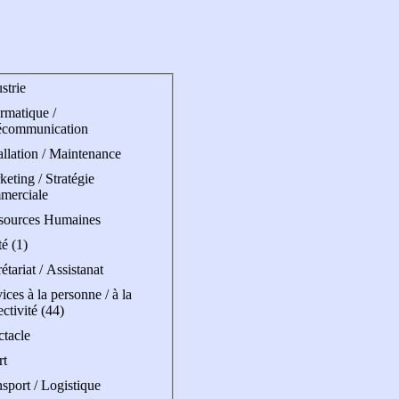
strie
rmatique /
écommunication
allation / Maintenance
eting / Stratégie
merciale
sources Humaines
é (1)
étariat / Assistanat
ices à la personne / à la
ectivité (44)
ctacle
rt
sport / Logistique