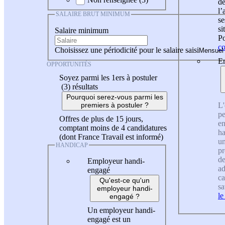
de
l
SALAIRE BRUT MINIMUM
se
si
Salaire minimum
Po
co
Choisissez une périodicité pour le salaire saisi
En
OPPORTUNITÉS
Soyez parmi les 1ers à postuler
(3)
résultats
Pourquoi serez-vous parmi les
L'
premiers à postuler ?
pe
Offres de plus de 15 jours,
en
comptant moins de 4 candidatures
ha
(dont France Travail est informé)
un
HANDICAP
pr
de
Employeur handi-
ad
engagé
ca
Qu'est-ce qu'un
sa
employeur handi-
le
engagé ?
Un employeur handi-
engagé est un