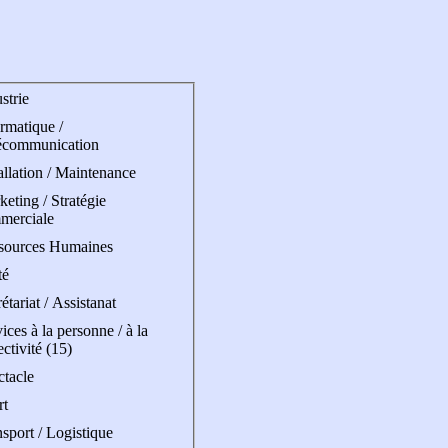
strie
rmatique /
écommunication
allation / Maintenance
eting / Stratégie
merciale
sources Humaines
té
étariat / Assistanat
ices à la personne / à la
ectivité (15)
ctacle
rt
sport / Logistique