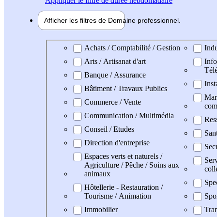
Appliquer
le filtre de durée hebdomadaire
Afficher les filtres de
Domaine pro
fessionnel
Domaine professionel
Achats / Comptabilité / Gestion
Indu
Arts / Artisanat d'art
Info
Tél
Banque / Assurance
Inst
Bâtiment / Travaux Publics
Mark
Commerce / Vente
com
Communication / Multimédia
Res
Conseil / Etudes
San
Direction d'entreprise
Secr
Espaces verts et naturels /
Serv
Agriculture / Pêche / Soins aux
coll
animaux
Spe
Hôtellerie - Restauration /
Tourisme / Animation
Spo
Immobilier
Tran