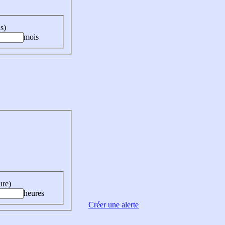
s)
mois
ure)
heures
Créer une alerte