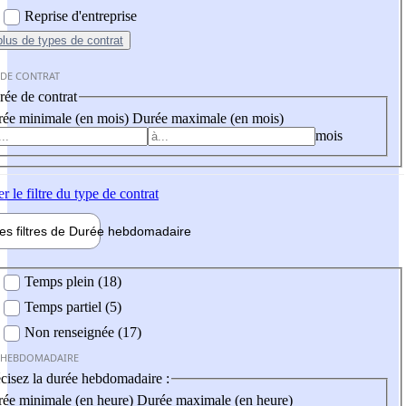
Reprise d'entreprise
plus
de types de contrat
 DE CONTRAT
ée de contrat
ée minimale (en mois)
Durée maximale (en mois)
mois
er
le filtre du type de contrat
les filtres de
Durée hebdo
madaire
 hebdomadaire
Temps plein (18)
Temps partiel (5)
Non renseignée (17)
 HEBDOMADAIRE
cisez la durée hebdomadaire :
ée minimale (en heure)
Durée maximale (en heure)