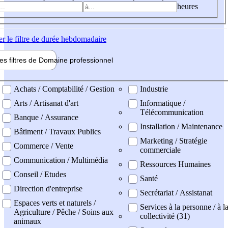
heures
er
le filtre de durée hebdomadaire
les filtres de
Domaine pro
fessionnel
ne professionel
Achats / Comptabilité / Gestion
Industrie
Arts / Artisanat d'art
Informatique /
Télécommunication
Banque / Assurance
Installation / Maintenance
Bâtiment / Travaux Publics
Marketing / Stratégie
Commerce / Vente
commerciale
Communication / Multimédia
Ressources Humaines
Conseil / Etudes
Santé
Direction d'entreprise
Secrétariat / Assistanat
Espaces verts et naturels /
Services à la personne / à l
Agriculture / Pêche / Soins aux
collectivité (31)
animaux