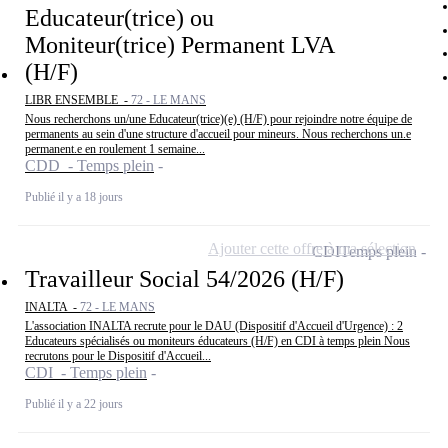
Educateur(trice) ou
Moniteur(trice) Permanent LVA
(H/F)
LIBR ENSEMBLE -
72 - LE MANS
Nous recherchons un/une Educateur(trice)(e) (H/F) pour rejoindre notre équipe de
permanents au sein d'une structure d'accueil pour mineurs. Nous recherchons un.e
permanent.e en roulement 1 semaine...
CDD - Temps plein
Publié il y a 18 jours
Ajouter cette offre à ma sélection
CDI
Temps plein
Travailleur Social 54/2026 (H/F)
INALTA -
72 - LE MANS
L'association INALTA recrute pour le DAU (Dispositif d'Accueil d'Urgence) : 2
Educateurs spécialisés ou moniteurs éducateurs (H/F) en CDI à temps plein Nous
recrutons pour le Dispositif d'Accueil...
CDI - Temps plein
Publié il y a 22 jours