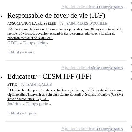
Ajouter cette offre à ma sélection
CDD
Temps plein
Responsable de foyer de vie (H/F)
ASSOCIATION LA RUISSELEE -
72 - SAINT-MARS-D'OUTILLE
L'Arche est une fédération de communautés présentes dans 38 pays aux 4 coins du
monde, où vivent et travaillent ensemble des personnes adultes en situation de
handicap mental et ceux qui les...
CDD - Temps plein
Publié il y a 4 jours
Ajouter cette offre à ma sélection
Intérim
Temps plein
Educateur - CESM H/F (H/F)
ETTIC -
72 - SAINT-CALAIS
ETTIC recherche, pour l'un de ses clients coopérateurs, un(e) éducateur(trice) non
diplômé afin d'intervenir au sein d'un Centre Éducatif et Scolaire Montjoie (CESM)
situé à Saint-Calais (72). La...
Intérim - Temps plein
Publié il y a 15 jours
Ajouter cette offre à ma sélection
CDD
Temps plein