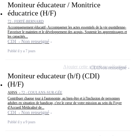
Moniteur éducateur / Monitrice
éducatrice (H/F)
72 - FERTÉ-BERNARD
Accompagnement éducatif- Accompagner les actes essentiels de la vie quotidienne-
Favoriser le maintien et le développement des acquis- Soutenir les apprentissages et
les capacités...
CDI - Non renseigné
Publié il y a 7 jours
Ajouter cette offre à ma sélection
CDI
Non renseigné
Moniteur educateur (h/f) (CDI)
(H/F)
AHSS -
72 - COULANS-SUR-GÉE
Contribuer chaque jour à l'autonomie, au bien-être et à l'inclusion de personnes
adultes en situation de handicap, c'est le cœur de votre mission au sein du Foyer
d'Accueil Médicalisé de...
CDI - Non renseigné
Publié il y a 9 jours