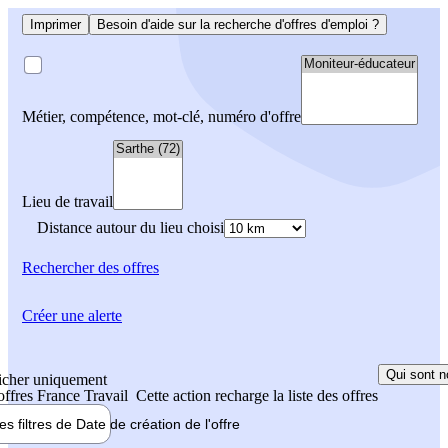
Imprimer
Besoin d'aide sur la recherche d'offres d'emploi ?
Métier, compétence, mot-clé, numéro d'offre
Lieu de travail
Distance autour du lieu choisi
Rechercher
des offres
Créer une alerte
Qui sont n
icher uniquement
 offres France Travail
Cette action recharge la liste des offres
les filtres de
Date de création
de l'offre