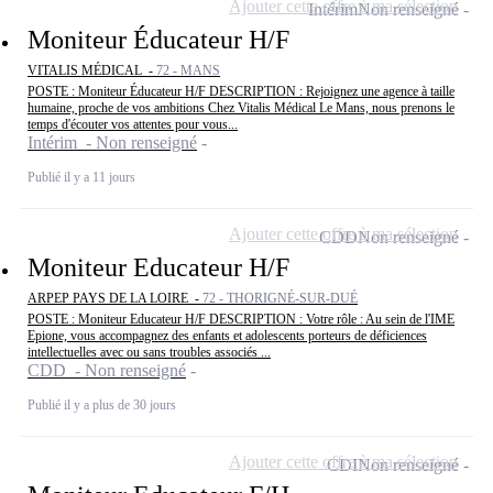
Ajouter cette offre à ma sélection
Intérim
Non renseigné
Moniteur Éducateur H/F
VITALIS MÉDICAL -
72 - MANS
POSTE : Moniteur Éducateur H/F DESCRIPTION : Rejoignez une agence à taille
humaine, proche de vos ambitions Chez Vitalis Médical Le Mans, nous prenons le
temps d'écouter vos attentes pour vous...
Intérim - Non renseigné
Publié il y a 11 jours
Ajouter cette offre à ma sélection
CDD
Non renseigné
Moniteur Educateur H/F
ARPEP PAYS DE LA LOIRE -
72 - THORIGNÉ-SUR-DUÉ
POSTE : Moniteur Educateur H/F DESCRIPTION : Votre rôle : Au sein de l'IME
Epione, vous accompagnez des enfants et adolescents porteurs de déficiences
intellectuelles avec ou sans troubles associés ...
CDD - Non renseigné
Publié il y a plus de 30 jours
Ajouter cette offre à ma sélection
CDI
Non renseigné