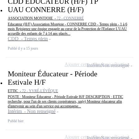
CDD EDUCATEUR (H/F) TP
UAU CONNERRE (H/F)
ASSOCIATION MONTJOIE -
72 - CONNERRÉ
Educateur (H/F) Association Montjoie - CONNERRE CDD - Temps plein - 1 à 6
mois Rejoignez une équipe engagée au cœur de la Protection de l'Enfance L'UAU
accueille des enfants de 7 à 14 ans placés...
CDD - Temps plein
Publié il y a 15 jours
Ajouter cette offre à ma sélection
Intérim
Non renseigné
Moniteur Éducateur - Période
Estivale H/F
ETTIC -
72 - YVRÉ-L'ÉVÊQUE
POSTE : Moniteur Éducateur - Période Estivale H/F DESCRIPTION : ETTIC
recherche, pour l'un de ses clients coopérateurs, un(e) Moniteur éducateur afin
d'intervenir au sein d'un service qui accompagne...
Intérim - Non renseigné
Publié hier
Ajouter cette offre à ma sélection
Intérim
Non renseigné