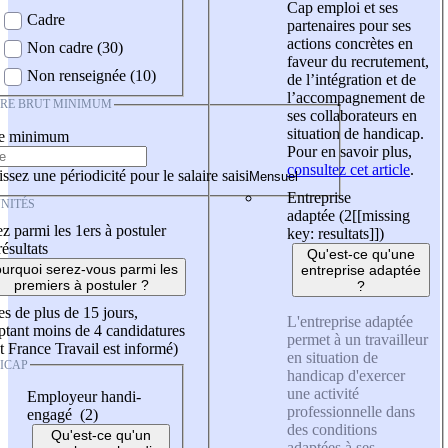
Cap emploi et ses
Cadre
partenaires pour ses
actions concrètes en
Non cadre (30)
faveur du recrutement,
Non renseignée (10)
de l’intégration et de
l’accompagnement de
IRE BRUT MINIMUM
ses collaborateurs en
situation de handicap.
re minimum
Pour en savoir plus,
consultez cet article
.
ssez une périodicité pour le salaire saisi
Entreprise
NITÉS
adaptée (2
[[missing
z parmi les 1ers à postuler
key: resultats]]
)
résultats
Qu'est-ce qu'une
urquoi serez-vous parmi les
entreprise adaptée
premiers à postuler ?
?
es de plus de 15 jours,
L'entreprise adaptée
tant moins de 4 candidatures
permet à un travailleur
t France Travail est informé)
en situation de
ICAP
handicap d'exercer
une activité
Employeur handi-
professionnelle dans
engagé (2)
des conditions
Qu'est-ce qu'un
adaptées à ses