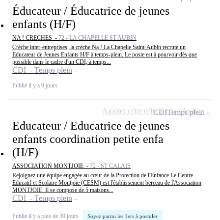
Éducateur / Éducatrice de jeunes
enfants (H/F)
NA ! CRECHES -
72 - LA CHAPELLE ST AUBIN
Crèche inter-entreprises, la crèche Na ! La Chapelle Saint-Aubin recrute un
Educateur de Jeunes Enfants H/F à temps-plein. Le poste est à pourvoir dès que
possible dans le cadre d'un CDI, à temps...
CDI - Temps plein
Publié il y a 9 jours
Ajouter cette offre à ma sélection
CDI
Temps plein
Educateur / Educatrice de jeunes
enfants coordination petite enfa
(H/F)
ASSOCIATION MONTJOIE -
72 - ST CALAIS
Rejoignez une équipe engagée au cœur de la Protection de l'Enfance Le Centre
Éducatif et Scolaire Montjoie (CESM) est l'établissement berceau de l'Association
MONTJOIE. Il se compose de 5 maisons...
CDI - Temps plein
Publié il y a plus de 30 jours
Soyez parmi les 1ers à postuler