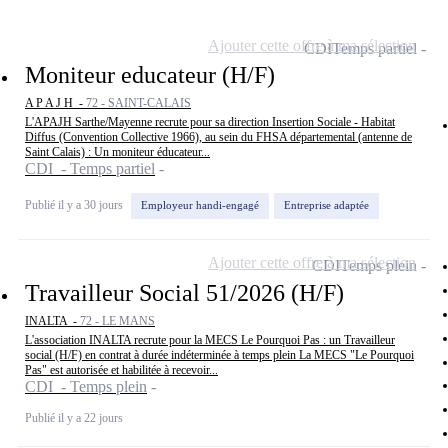
Ajouter cette offre à ma sélection
CDI
Temps partiel
Moniteur educateur (H/F)
A P A J H -
72 - SAINT-CALAIS
L'APAJH Sarthe/Mayenne recrute pour sa direction Insertion Sociale - Habitat
Diffus (Convention Collective 1966), au sein du FHSA départemental (antenne de
Saint Calais) : Un moniteur éducateur...
CDI - Temps partiel
Publié il y a 30 jours
Employeur handi-engagé
Entreprise adaptée
Ajouter cette offre à ma sélection
CDI
Temps plein
Travailleur Social 51/2026 (H/F)
INALTA -
72 - LE MANS
L'association INALTA recrute pour la MECS Le Pourquoi Pas : un Travailleur
social (H/F) en contrat à durée indéterminée à temps plein La MECS "Le Pourquoi
Pas" est autorisée et habilitée à recevoir...
CDI - Temps plein
Publié il y a 22 jours