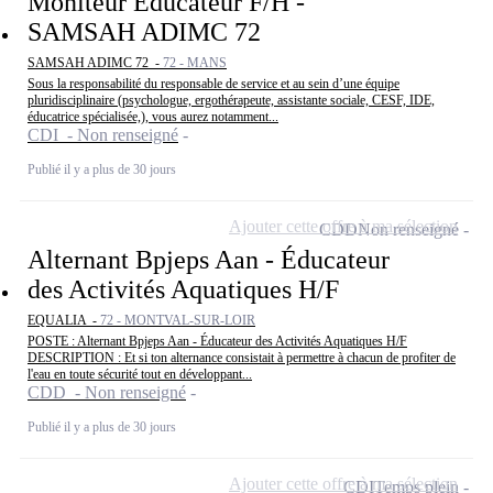
Moniteur Educateur F/H -
SAMSAH ADIMC 72
SAMSAH ADIMC 72 -
72 - MANS
Sous la responsabilité du responsable de service et au sein d’une équipe
pluridisciplinaire (psychologue, ergothérapeute, assistante sociale, CESF, IDE,
éducatrice spécialisée,), vous aurez notamment...
CDI - Non renseigné
Publié il y a plus de 30 jours
Ajouter cette offre à ma sélection
CDD
Non renseigné
Alternant Bpjeps Aan - Éducateur
des Activités Aquatiques H/F
EQUALIA -
72 - MONTVAL-SUR-LOIR
POSTE : Alternant Bpjeps Aan - Éducateur des Activités Aquatiques H/F
DESCRIPTION : Et si ton alternance consistait à permettre à chacun de profiter de
l'eau en toute sécurité tout en développant...
CDD - Non renseigné
Publié il y a plus de 30 jours
Ajouter cette offre à ma sélection
CDI
Temps plein